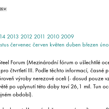
14
2013
2012
2011
2010
2009
stus
červenec
červen
květen
duben
březen
úno
 Steel Forum (Mezinárodní fórum o ušlechtilé oceli
 pro čtvrtletí III. Podle těchto informací, čas
roveň výroby nerezové oceli (- dosud pouze 
větě po uplynutí této doby taví 26,1 mil. Tun oce
tejném období).