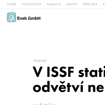
CENÍK
SPOLEČNOST
KATALOG
JAKOST
PŘÍRUČKA
K
Slitiny
nerezová
Vz
Titan
niklu
ocel
žá
HLAVNÍ
V ISSF sta
odvětví ner