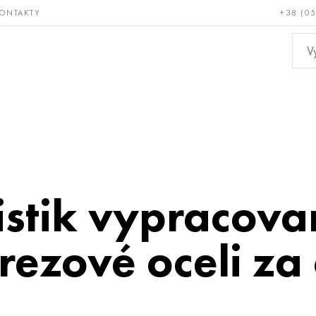
ONTAKTY
+38 (0
ácné a
Bronz, měď,
Ne
ruvzdorné
mosaz
kov
tistik vypracov
ezové oceli za čt