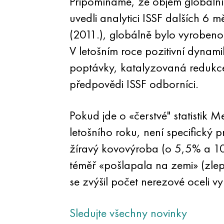
Připomínáme, že objem globálníc
uvedli analytici ISSF dalších 6 mě
(2011.), globálně bylo vyrobeno
V letošním roce pozitivní dynami
poptávky, katalyzovaná redukce 
předpovědi ISSF odborníci.
Pokud jde o «čerstvé" statistik M
letošního roku, není specifický
žíravý kovovýroba (o 5,5% a 10
téměř «pošlapala na zemi» (zlepš
se zvýšil počet nerezové oceli 
Sledujte všechny novinky