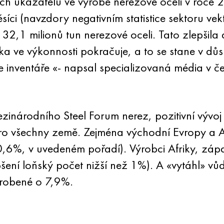
h ukazatelů ve výrobě nerezové oceli v roce 2
síci (navzdory negativním statistice sektoru vekto
 32,1 milionů tun nerezové oceli. Tato zlepšil
ka ve výkonnosti pokračuje, a to se stane v důs
inventáře «- napsal specializovaná média v če
ezinárodního Steel Forum nerez, pozitivní vývoj v
 pro všechny země. Zejména východní Evropy a 
,6%, v uvedeném pořadí). Výrobci Afriky, zápa
ení loňský počet nižší než 1%). A «vytáhl» vůd
vyrobené o 7,9%.