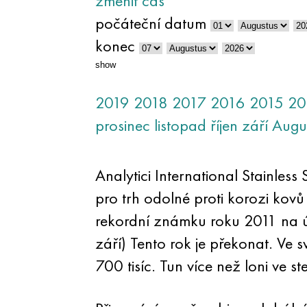
změnit čas
počáteční datum
konec
show
2019
2018
2017
2016
2015
20
prosinec
listopad
říjen
září
Augu
Analytici International Stainless
pro trh odolné proti korozi kovů
rekordní známku roku 2011 na ú
září) Tento rok je překonat. Ve s
700 tisíc. Tun více než loni ve s