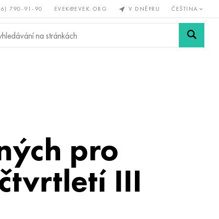
56) 790-91-90
EVEK@EVEK.ORG
V DNĚPRU
ČEŠTINA
železné
Legovaná
Sítě a
y
ocel
spoje
aných pro
vrtletí III