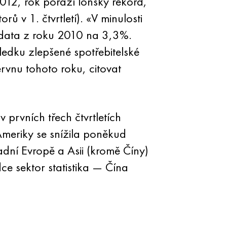
012, rok porazí loňský rekord,
rů v 1. čtvrtletí). «V minulosti
a data z roku 2010 na 3,3%.
ledku zlepšené spotřebitelské
rvnu tohoto roku, citovat
 prvních třech čtvrtletích
Ameriky se snížila poněkud
dní Evropě a Asii (kromě Číny)
ce sektor statistika — Čína