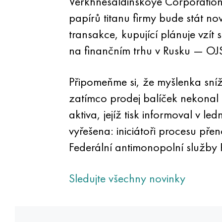
Verkhnesaldinskoye Corporati
papírů titanu firmy bude stát n
transakce, kupující plánuje vzí
na finančním trhu v Rusku — O
Připomeňme si, že myšlenka sníži
zatímco prodej balíček nekonal 
aktiva, jejíž tisk informoval v 
vyřešena: iniciátoři procesu pře
Federální antimonopolní služby R
Sledujte všechny novinky