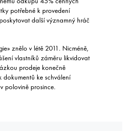
ětnému odkupu 45% cenných
stky potřebné k provedení
e poskytovat další významný hráč
gie» znělo v létě 2011. Nicméně,
šení vlastníků záměru likvidovat
 otázkou prodeje konečně
ček dokumentů ke schválení
v polovině prosince.