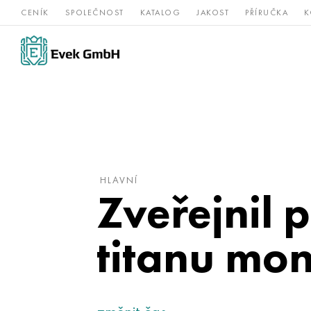
CENÍK
SPOLEČNOST
KATALOG
JAKOST
PŘÍRUČKA
K
Slitiny
nerezová
Vz
Titan
niklu
ocel
žá
HLAVNÍ
Zveřejnil 
titanu mo