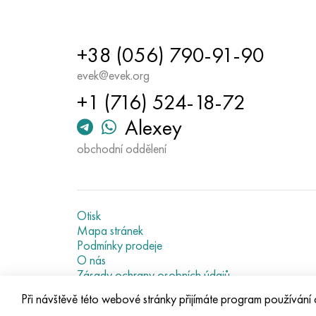
+38 (056) 790-91-90
evek@evek.org
+1 (716) 524-18-72
Alexey
obchodní oddělení
Otisk
Mapa stránek
Podmínky prodeje
O nás
Zásady ochrany osobních údajů
Current metal prices
Při návštěvě této webové stránky přijímáte program používání