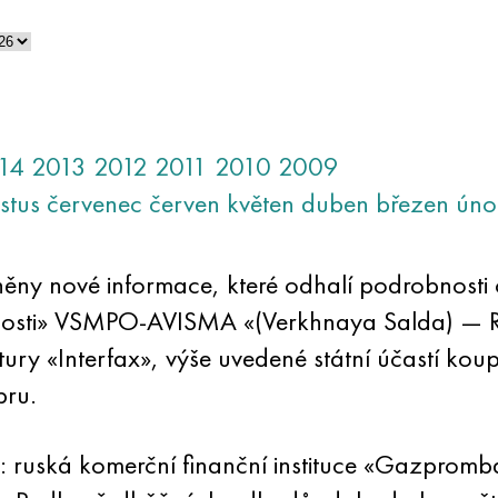
14
2013
2012
2011
2010
2009
stus
červenec
červen
květen
duben
březen
úno
ěny nové informace, které odhalí podrobnosti 
ečnosti» VSMPO-AVISMA «(Verkhnaya Salda) — 
ury «Interfax», výše uvedené státní účastí koup
pru.
: ruská komerční finanční instituce «Gazpromba