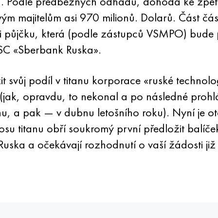
on. Podle předběžných odhadů, dohoda ke zp
ovým majitelům asi 970 milionů. Dolarů. Část čá
t si půjčku, která (podle zástupců VSMPO) bud
JSC «Sberbank Ruska».
t svůj podíl v titanu korporace «ruské technolo
(jak, opravdu, to nekonal a po následné prohlá
lednu, a pak — v dubnu letošního roku). Nyní je
nosu titanu obří soukromý první předložit balí
uska a očekávají rozhodnutí o vaší žádosti již 