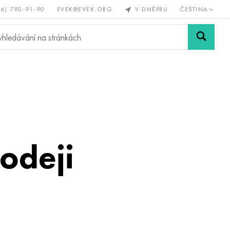
56) 790-91-90
EVEK@EVEK.ORG
V DNĚPRU
ČEŠTINA
železné
Legovaná
Sítě a
y
ocel
spoje
odeji