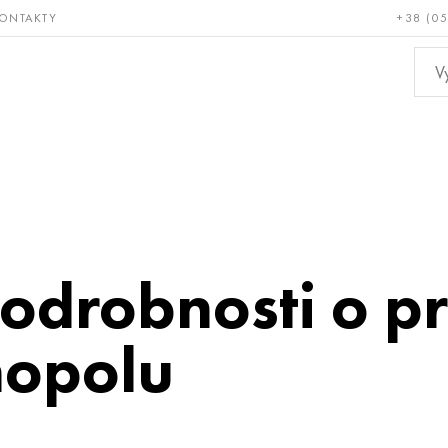
ONTAKTY
+38 (0
ácné a
Bronz, měď,
Ne
ruvzdorné
mosaz
kov
podrobnosti o pr
nopolu