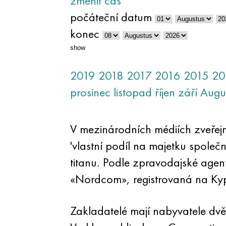
změnit čas
počáteční datum
konec
show
2019
2018
2017
2016
2015
20
prosinec
listopad
říjen
září
Augu
V mezinárodních médiích zveřejn
'vlastní podíl na majetku spol
titanu. Podle zpravodajské agent
«Nordcom», registrovaná na Ky
Zakladatelé mají nabyvatele dvě