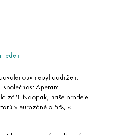
r
leden
 «dovolenou» nebyl dodržen.
 — společnost Aperam —
eslo září. Naopak, naše prodeje
aktorů v eurozóně o 5%, «-