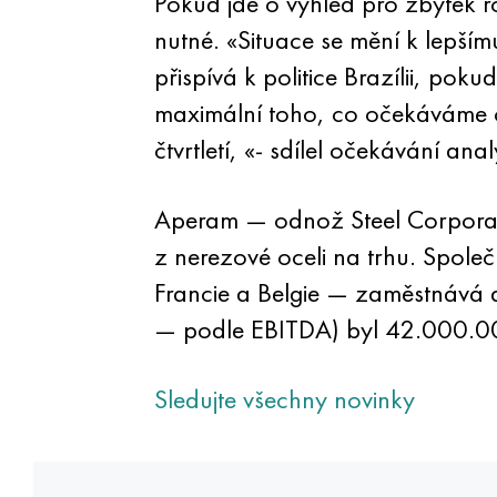
Pokud jde o výhled pro zbytek r
nutné. «Situace se mění k lepším
přispívá k politice Brazílii, po
maximální toho, co očekáváme od
čtvrtletí, «- sdílel očekávání an
Aperam — odnož Steel Corporatio
z nerezové oceli na trhu. Společn
Francie a Belgie — zaměstnává asi
— podle EBITDA) byl 42.000.0
Sledujte všechny novinky