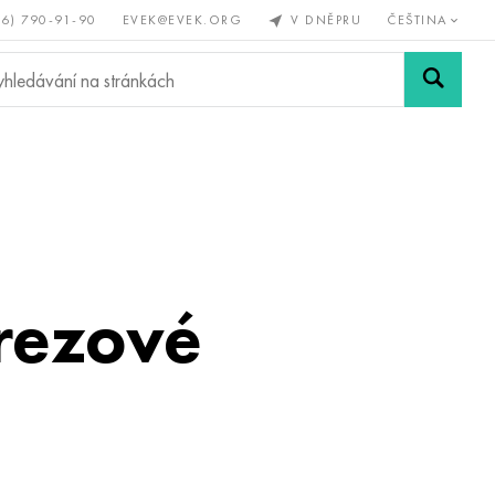
56) 790-91-90
EVEK@EVEK.ORG
V DNĚPRU
ČEŠTINA
železné
Legovaná
Sítě a
y
ocel
spoje
erezové