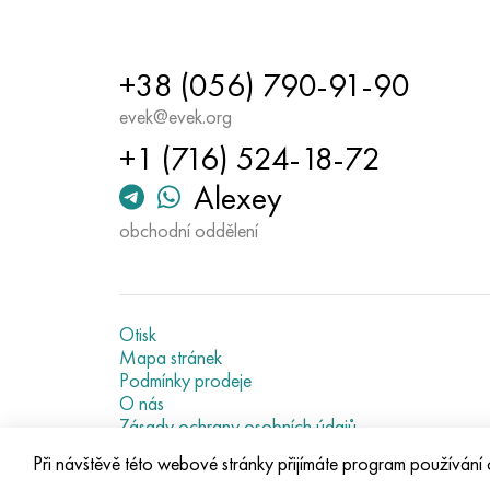
+38 (056) 790-91-90
evek@evek.org
+1 (716) 524-18-72
Alexey
obchodní oddělení
Otisk
Mapa stránek
Podmínky prodeje
O nás
Zásady ochrany osobních údajů
Current metal prices
Při návštěvě této webové stránky přijímáte program používání