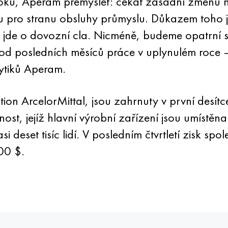
oku, Aperam přemýšlet: čekat zásadní změnu na
u pro stranu obsluhy průmyslu. Důkazem toho je z
kud jde o dovozní cla. Nicméně, budeme opatrní 
 posledních měsíců práce v uplynulém roce — š
alytiků Aperam.
n ArcelorMittal, jsou zahrnuty v první desítc
ost, jejíž hlavní výrobní zařízení jsou umístěna
 deset tisíc lidí. V posledním čtvrtletí zisk sp
00 $.