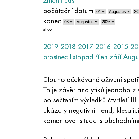
změnit čas
počáteční datum
konec
show
2019
2018
2017
2016
2015
20
prosinec
listopad
říjen
září
Augu
Dlouho očekávané oživení spotře
To je závěr analytiků jednoho 
po sečtením výsledků čtvrtletí I
ukázaly negativní trend, klesají
komentoval situaci s obchodními