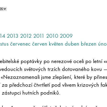
14
2013
2012
2011
2010
2009
stus
červenec
červen
květen
duben
březen
úno
bitelské poptávky po nerezové oceli po letní
z vedoucích světových trzích dotovaného kovu
II. «Nezaznamenali jsme zlepšení, které by přin
cí za předchozí čtvrtletí pod vlivem krizových f
 zástupci hutních podniků.