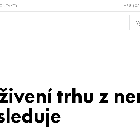
ONTAKTY
+38 (0
ácné a
Bronz, měď,
Ne
ruvzdorné
mosaz
kov
ivení trhu z n
sleduje