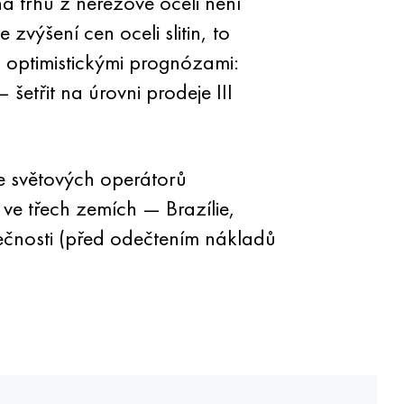
 trhu z nerezové oceli není
výšení cen oceli slitin, to
s optimistickými prognózami:
etřit na úrovni prodeje III
e světových operátorů
 ve třech zemích — Brazílie,
olečnosti (před odečtením nákladů