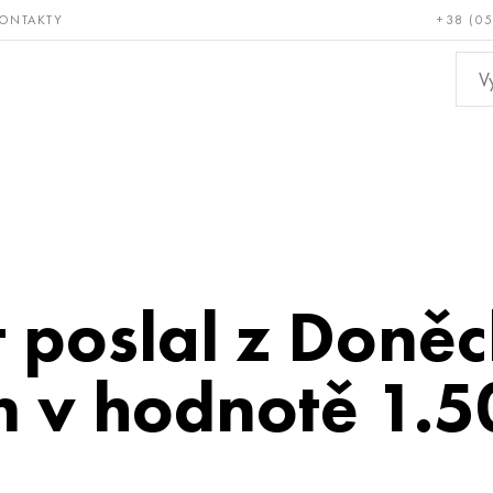
ONTAKTY
+38 (0
ácné a
Bronz, měď,
Ne
ruvzdorné
mosaz
kov
 poslal z Doněc
 v hodnotě 1.5