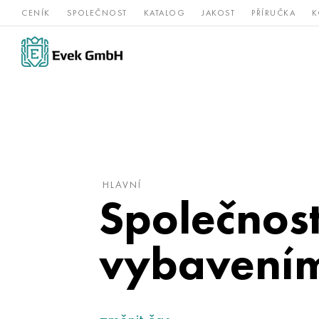
CENÍK
SPOLEČNOST
KATALOG
JAKOST
PŘÍRUČKA
K
Slitiny
nerezová
Vz
Titan
niklu
ocel
žá
HLAVNÍ
Společnost
vybavením