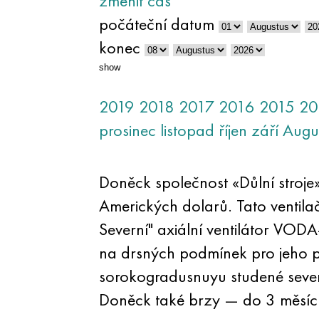
změnit čas
počáteční datum
konec
show
2019
2018
2017
2016
2015
20
prosinec
listopad
říjen
září
Augu
Doněck společnost «Důlní stroje»
Amerických dolarů. Tato ventila
Severní" axiální ventilátor VO
na drsných podmínek pro jeho po
sorokogradusnuyu studené sever
Doněck také brzy — do 3 měsíc