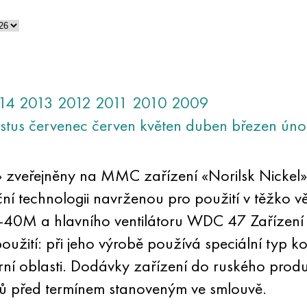
14
2013
2012
2011
2010
2009
stus
červenec
červen
květen
duben
březen
úno
 zveřejněny na MMC zařízení «Norilsk Nickel», 
ční technologii navrženou pro použití v těžko v
DA-40M a hlavního ventilátoru WDC 47 Zařízení
užití: při jeho výrobě používá speciální typ k
ní oblasti. Dodávky zařízení do ruského produ
ů před termínem stanoveným ve smlouvě.