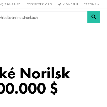
56) 790-91-90
EVEK@EVEK.ORG
V DNĚPRU
ČEŠTINA
železné
Legovaná
Sítě a
y
ocel
spoje
ké Norilsk
00.000 $