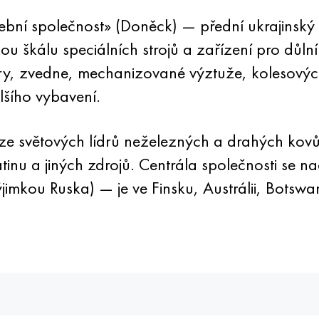
bní společnost» (Doněck) — přední ukrajinský 
kou škálu speciálních strojů a zařízení pro důl
tory, zvedne, mechanizované výztuže, kolesový
lšího vybavení.
 světových lídrů neželezných a drahých kovů, 
atinu a jiných zdrojů. Centrála společnosti se
jimkou Ruska) — je ve Finsku, Austrálii, Botswan