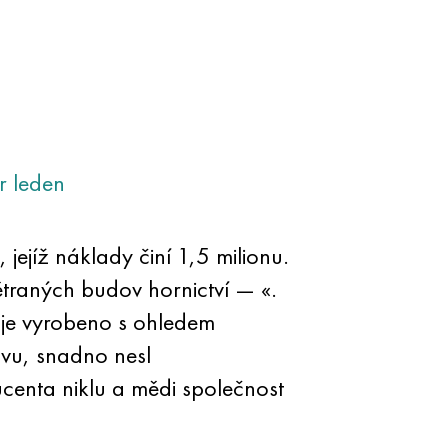
r
leden
jejíž náklady činí 1,5 milionu.
ětraných budov hornictví — «.
 je vyrobeno s ohledem
ovu, snadno nesl
centa niklu a mědi společnost