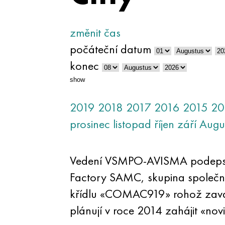
změnit čas
počáteční datum
konec
show
2019
2018
2017
2016
2015
20
prosinec
listopad
říjen
září
Augu
Vedení VSMPO-AVISMA podepsali
Factory SAMC, skupina společno
křídlu «COMAC919» rohož zavaza
plánují v roce 2014 zahájit «nov