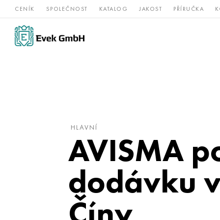
CENÍK
SPOLEČNOST
KATALOG
JAKOST
PŘÍRUČKA
K
Slitiny
nerezová
Vz
Titan
niklu
ocel
žá
HLAVNÍ
AVISMA po
dodávku vý
Číny