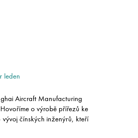
r
leden
hai Aircraft Manufacturing
 Hovoříme o výrobě přířezů ke
ývoj čínských inženýrů, kteří