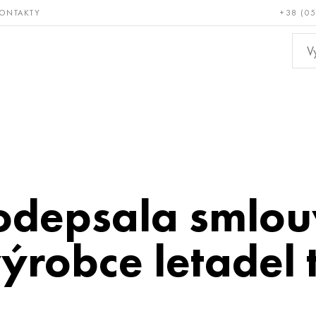
ONTAKTY
+38 (0
ácné a
Bronz, měď,
Ne
ruvzdorné
mosaz
kov
depsala smlou
robce letadel t