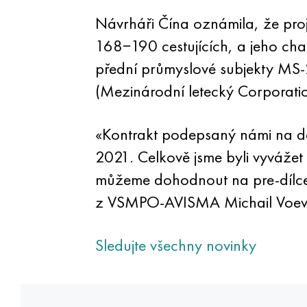
Návrháři Čína oznámila, že pro
168−190 cestujících, a jeho char
přední průmyslové subjekty MS
(Mezinárodní letecký Corporation
«Kontrakt podepsaný námi na d
2021. Celkově jsme byli vyváže
můžeme dohodnout na pre-dílce -.
z VSMPO-AVISMA Michail Voev
Sledujte všechny novinky