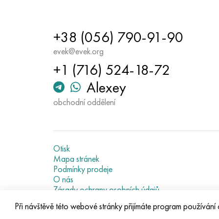
+38 (056) 790-91-90
evek@evek.org
+1 (716) 524-18-72
Alexey
obchodní oddělení
Otisk
Mapa stránek
Podmínky prodeje
O nás
Zásady ochrany osobních údajů
Current metal prices
Při návštěvě této webové stránky přijímáte program používání