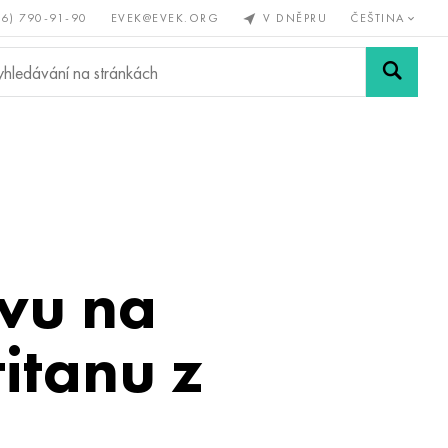
56) 790-91-90
EVEK@EVEK.ORG
V DNĚPRU
ČEŠTINA
železné
Legovaná
Sítě a
y
ocel
spoje
vu na
itanu z