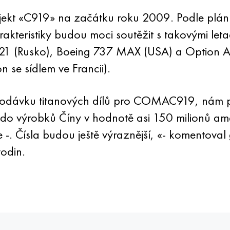
jekt «C919» na začátku roku 2009. Podle plánu
akteristiky budou moci soutěžit s takovými let
-21 (Rusko), Boeing 737 MAX (USA) a Option 
 se sídlem ve Francii).
odávku titanových dílů pro COMAC919, nám p
t do výrobků Číny v hodnotě asi 150 milionů a
 Čísla budou ještě výraznější, «- komentoval g
odin.