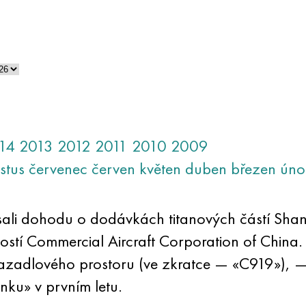
14
2013
2012
2011
2010
2009
stus
červenec
červen
květen
duben
březen
úno
 dohodu o dodávkách titanových částí Shang
stí Commercial Aircraft Corporation of China.
dlového prostoru (ve zkratce — «C919»), — v
inku» v prvním letu.