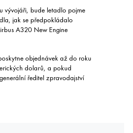
 vývojáři, bude letadlo pojme
adla, jak se předpokládalo
Airbus A320 New Engine
oskytne objednávek až do roku
merických dolarů, a pokud
enerální ředitel zpravodajství