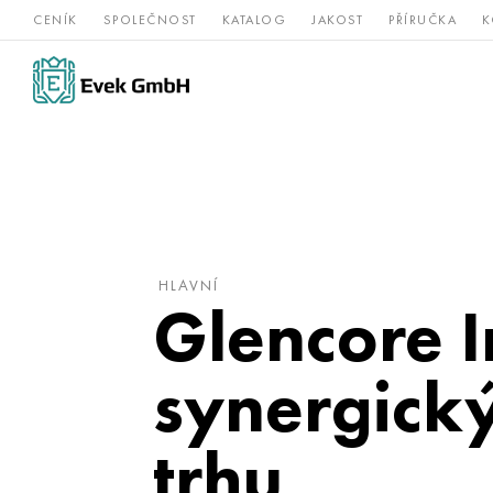
CENÍK
SPOLEČNOST
KATALOG
JAKOST
PŘÍRUČKA
K
Slitiny
nerezová
Vz
Titan
niklu
ocel
žá
HLAVNÍ
Glencore I
synergick
trhu