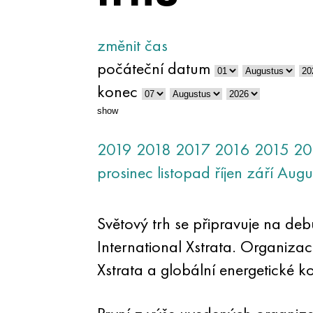
změnit čas
počáteční datum
konec
show
2019
2018
2017
2016
2015
20
prosinec
listopad
říjen
září
Augu
Světový trh se připravuje na de
International Xstrata. Organiza
Xstrata a globální energetické k