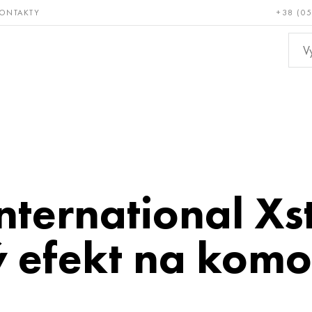
ONTAKTY
+38 (0
ácné a
Bronz, měď,
Ne
ruvzdorné
mosaz
kov
nternational Xst
ý efekt na komo