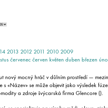
14
2013
2012
2011
2010
2009
stus
červenec
červen
květen
duben
březen
úno
but nový mocný hráč v důlním prostředí — mezi
ce s «Název» se může objevit jako výsledek fúz
omodity a zdroje švýcarská firma Glencore ().