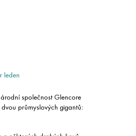
r
leden
národní společnost Glencore
e dvou průmyslových gigantů: