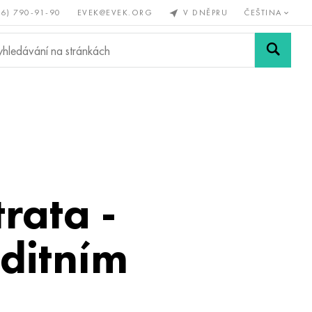
56) 790-91-90
EVEK@EVEK.ORG
V DNĚPRU
ČEŠTINA
železné
Legovaná
Sítě a
y
ocel
spoje
rata -
ditním