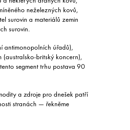
ku a některých drahých kovů,
 zmíněného neželezných kovů,
tel surovin a materiálů zemin
ch surovin.
ní antimonopolních úřadů),
 (australsko-britský koncern),
o tento segment trhu postava 90
modity a zdroje pro dnešek patří
žnosti stranách — řekněme