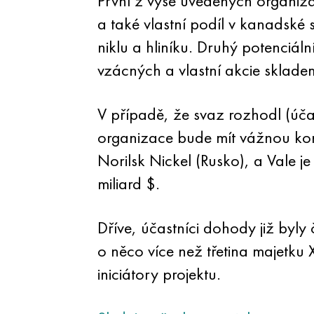
První z výše uvedených organiza
a také vlastní podíl v kanadské
niklu a hliníku. Druhý potenciál
vzácných a vlastní akcie sklade
V případě, že svaz rozhodl (úča
organizace bude mít vážnou konku
Norilsk Nickel (Rusko), a Vale j
miliard $.
Dříve, účastníci dohody již byly
o něco více než třetina majetku
iniciátory projektu.