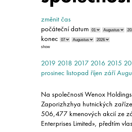
změnit čas
počáteční datum
konec
show
2019
2018
2017
2016
2015
20
prosinec
listopad
říjen
září
Augu
Na společnosti Wenox Holdings L
Zaporizhzhya hutnických zaříze
506,477 kmenových akcií ze záv
Enterprises Limited», předtím vla