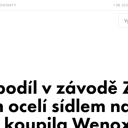
ONTAKTY
+38 (0
ácné a
Bronz, měď,
Ne
ruvzdorné
mosaz
kov
podíl v závodě 
h ocelí sídlem 
t koupila Weno