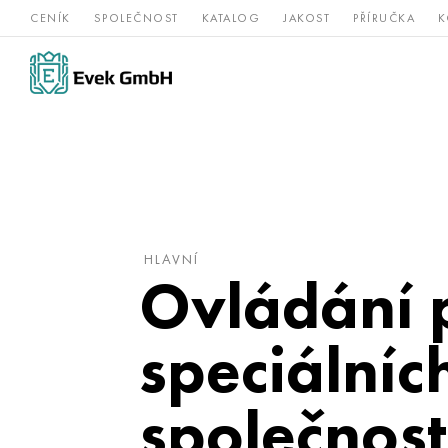
CENÍK
SPOLEČNOST
KATALOG
JAKOST
PŘÍRUČKA
K
Slitiny
nerezová
Vz
Titan
niklu
ocel
žá
HLAVNÍ
Ovládání 
speciálníc
společnos