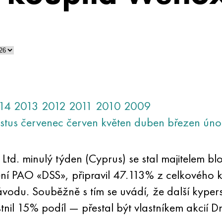
14
2013
2012
2011
2010
2009
stus
červenec
červen
květen
duben
březen
úno
td. minulý týden (Cyprus) se stal majitelem bl
ní PAO «DSS», připravil 47.113% z celkového k
odu. Souběžně s tím se uvádí, že další kype
stnil 15% podíl — přestal být vlastníkem akcií Dn