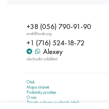
+38 (056) 790-91-90
evek@evek.org
+1 (716) 524-18-72
Alexey
obchodní oddělení
Otisk
Mapa stránek
Podmínky prodeje
O nás
Zásady ochrany osobních údajů
Current metal prices