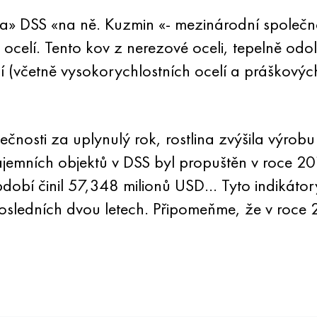
ina» DSS «na ně. Kuzmin «- mezinárodní společnos
ocelí. Tento kov z nerezové oceli, tepelně odolné
adí (včetně vysokorychlostních ocelí a práškovýc
ečnosti za uplynulý rok, rostlina zvýšila výrobu
jemních objektů v DSS byl propuštěn v roce 201
dobí činil 57,348 milionů USD… Tyto indikátory
posledních dvou letech. Připomeňme, že v roce 