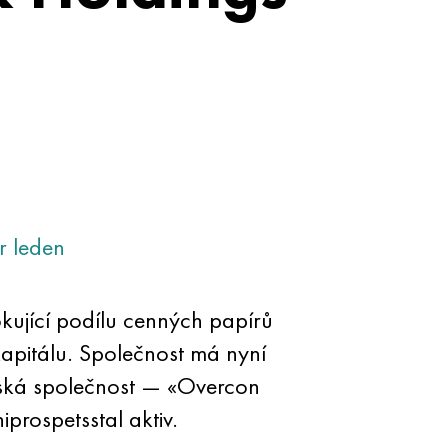
r
leden
okující podílu cenných papírů
apitálu. Společnost má nyní
rská společnost — «Overcon
iprospetsstal aktiv.