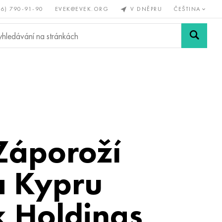
56) 790-91-90
EVEK@EVEK.ORG
V DNĚPRU
ČEŠTINA
železné
Legovaná
Sítě a
y
ocel
spoje
Záporoží
na Kypru
x Holdings