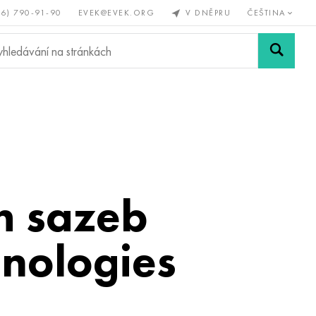
56) 790-91-90
EVEK@EVEK.ORG
V DNĚPRU
ČEŠTINA
železné
Legovaná
Sítě a
y
ocel
spoje
h sazeb
hnologies