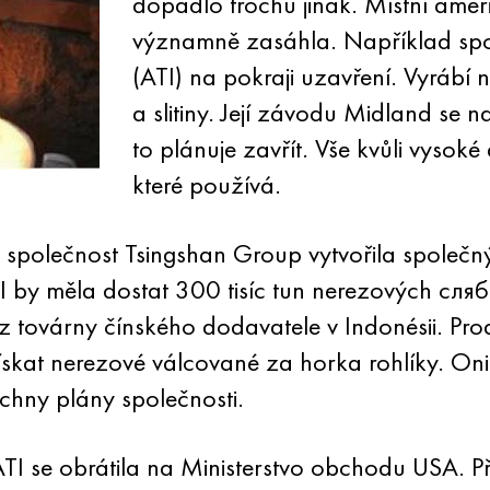
dopadlo trochu jinak. Místní ameri
významně zasáhla. Například spo
(ATI) na pokraji uzavření. Vyrábí n
a slitiny. Její závodu Midland se n
to plánuje zavřít. Vše kvůli vysoké
které používá.
 společnost Tsingshan Group vytvořila společný 
I by měla dostat 300 tisíc tun nerezových сл
z továrny čínského dodavatele v Indonésii. Pro
kat nerezové válcované za horka rohlíky. Oni 
chny plány společnosti.
 ATI se obrátila na Ministerstvo obchodu USA. P