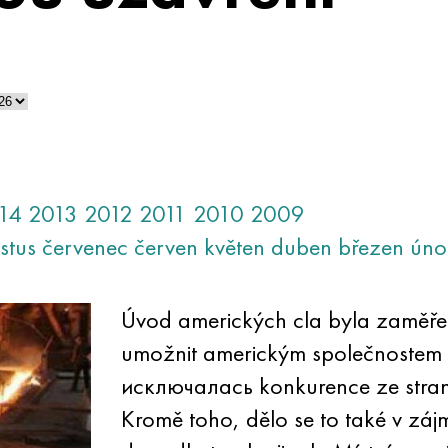
14
2013
2012
2011
2010
2009
stus
červenec
červen
květen
duben
březen
úno
Úvod amerických cla byla zaměře
umožnit americkým společnostem vy
исключалась konkurence ze stran
Kromě toho, dělo se to také v záj