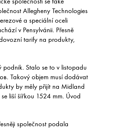
cké společnosti se také
lečnost Allegheny Technologies
erezové a speciální oceli
achází v Pensylvánii. Přesně
 dovozní tarify na produkty,
podnik. Stalo se to v listopadu
ябов. Takový objem musí dodávat
dukty by měly přijít na Midland
se liší šířkou 1524 mm. Úvod
řesněji společnost podala