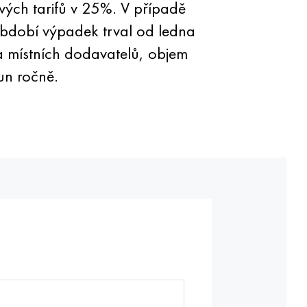
vých tarifů v 25%. V případě
 Období výpadek trval od ledna
na místních dodavatelů, objem
un ročně.