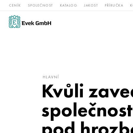
CENÍK
SPOLEČNOST
KATALOG
JAKOST
PŘÍRUČKA
K
Slitiny
nerezová
Vz
Titan
niklu
ocel
žá
HLAVNÍ
Kvůli zav
společnost
pod hrozb