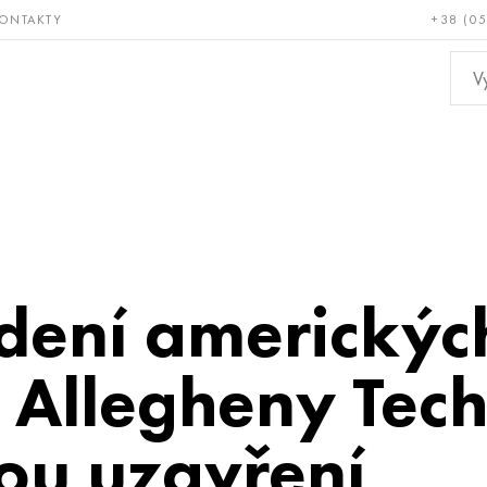
ONTAKTY
+38 (0
ácné a
Bronz, měď,
Ne
ruvzdorné
mosaz
kov
edení americkýc
 Allegheny Tec
ou uzavření