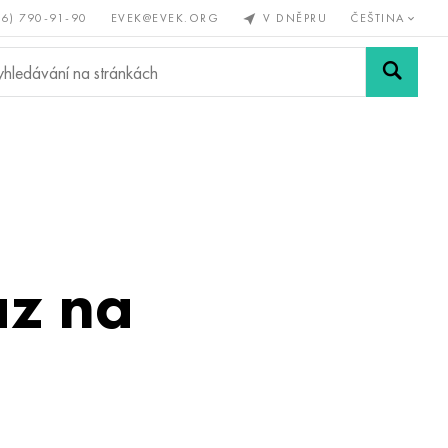
56) 790-91-90
EVEK@EVEK.ORG
V DNĚPRU
ČEŠTINA
železné
Legovaná
Sítě a
y
ocel
spoje
az na