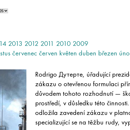
14
2013
2012
2011
2010
2009
stus
červenec
červen
květen
duben
březen
úno
Rodrigo Дутерте, úřadující preziden
zákazu o otevřenou formulaci pří
důvodem tohoto rozhodnutí — šk
prostředí, v důsledku této činnost
odložila zavedení zákazu v platn
specializující se na těžbu rudy, 