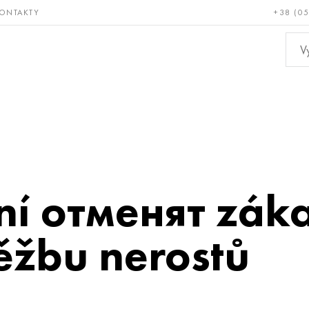
ONTAKTY
+38 (0
ácné a
Bronz, měď,
Ne
ruvzdorné
mosaz
kov
ení отменят zák
ěžbu nerostů