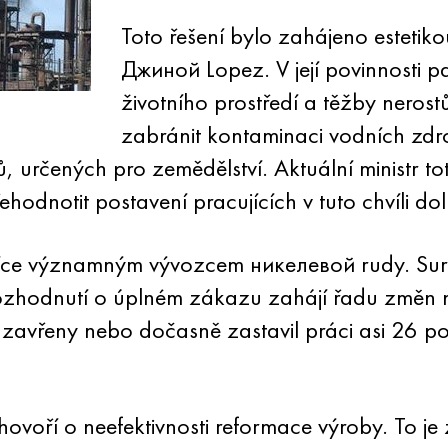
Toto řešení bylo zahájeno estetiko
Джиной Lopez. V její povinnosti p
životního prostředí a těžby neros
zabránit kontaminaci vodních zdro
, určených pro zemědělství. Aktuální ministr to
hodnotit postavení pracujících v tuto chvíli dol
ejvíce významným vývozcem никелевой rudy. Sur
 Rozhodnutí o úplném zákazu zahájí řadu změn n
 uzavřeny nebo dočasně zastavil práci asi 26 p
ovoří o neefektivnosti reformace výroby. To j