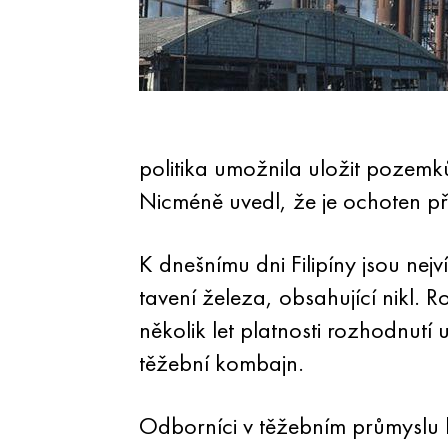
politika umožnila uložit pozemků
Nicméně uvedl, že je ochoten pře
K dnešnímu dni Filipíny jsou n
tavení železa, obsahující nikl.
několik let platnosti rozhodnutí
těžební kombajn.
Odborníci v těžebním průmyslu h