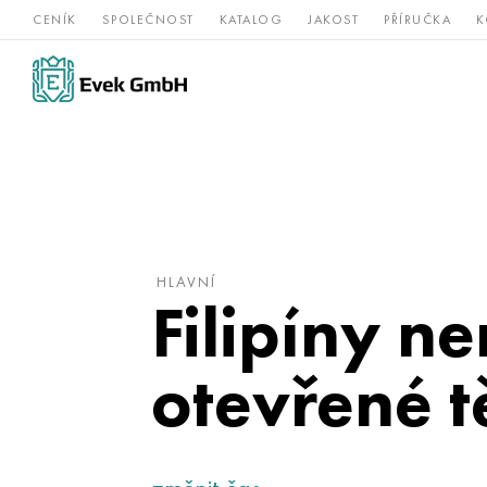
CENÍK
SPOLEČNOST
KATALOG
JAKOST
PŘÍRUČKA
K
Slitiny
nerezová
Vz
Titan
niklu
ocel
žá
HLAVNÍ
Filipíny n
otevřené t