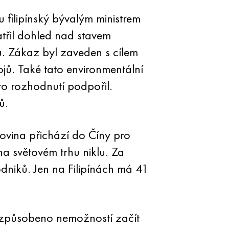
u filipínský bývalým ministrem
atřil dohled nad stavem
tů. Zákaz byl zaveden s cílem
jů. Také tato environmentální
to rozhodnutí podpořil.
ů.
ovina přichází do Číny pro
a světovém trhu niklu. Za
odniků. Jen na Filipínách má 41
e způsobeno nemožností začít