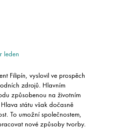
r
leden
t Filipín, vyslovil ve prospěch
rodních zdrojů. Hlavním
odu způsobenou na životním
i. Hlava státu však dočasně
ost. To umožní společnostem,
vypracovat nové způsoby tvorby.