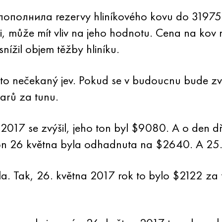
 пополнила rezervy hliníkového kovu do 31975 t
eji, může mít vliv na jeho hodnotu. Cena na ko
nížil objem těžby hliníku.
e to nečekaný jev. Pokud se v budoucnu bude z
arů za tunu.
2017 se zvýšil, jeho ton byl $9080. A o den dř
o ton 26 května byla odhadnuta na $2640. A 25
tla. Tak, 26. května 2017 rok to bylo $2122 za