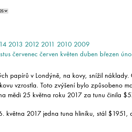
14
2013
2012
2011
2010
2009
stus
červenec
červen
květen
duben
březen
úno
ch papírů v Londýně, na kovy, snížil náklady.
ovu vzrostla. Toto zvýšení bylo způsobeno ma
a mědi 25 května roku 2017 za tunu činila $
26. května 2017 jedna tuna hliníku, stál $1951, 