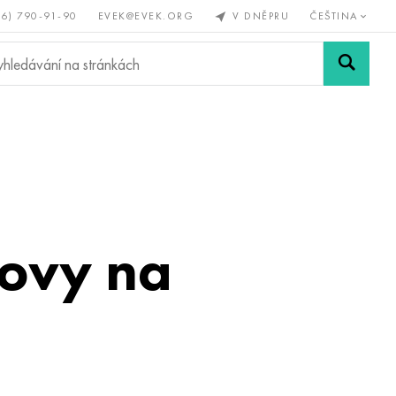
56) 790-91-90
EVEK@EVEK.ORG
V DNĚPRU
ČEŠTINA
železné
Legovaná
Sítě a
y
ocel
spoje
kovy na