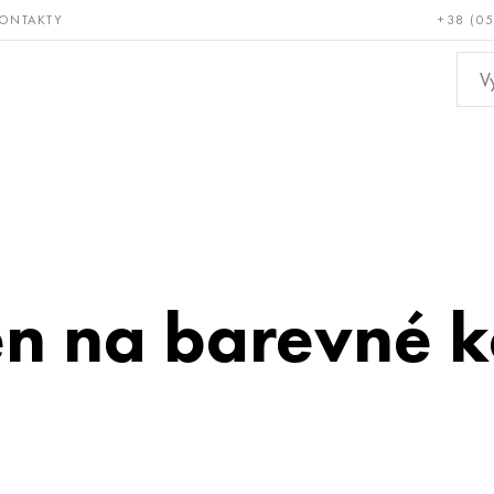
ONTAKTY
+38 (0
ácné a
Bronz, měď,
Ne
ruvzdorné
mosaz
kov
en na barevné 