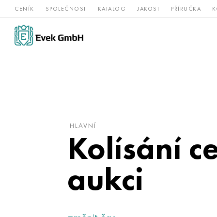
CENÍK
SPOLEČNOST
KATALOG
JAKOST
PŘÍRUČKA
K
Slitiny
nerezová
Vz
Titan
niklu
ocel
žá
HLAVNÍ
Kolísání c
aukci