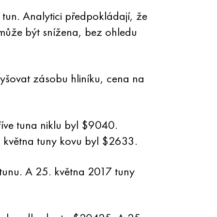
un. Analytici předpokládají, že
v může být snížena, bez ohledu
vyšovat zásobu hliníku, cena na
íve tuna niklu byl $9040.
. května tuny kovu byl $2633.
 tunu. A 25. května 2017 tuny