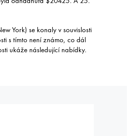
 byla odhadnuta $20425. A 25.
 York) se konaly v souvislosti
ti s tímto není známo, co dál
ti ukáže následující nabídky.