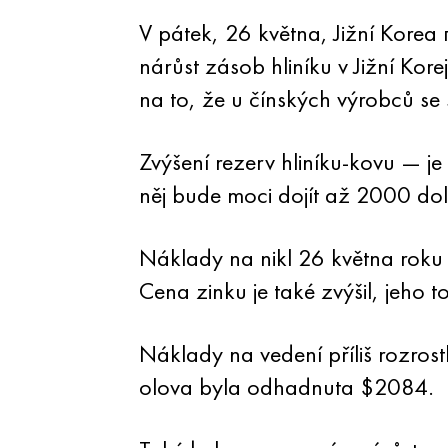
V pátek, 26 května, Jižní Korea
nárůst zásob hliníku v Jižní Kor
na to, že u čínských výrobců se s
Zvýšení rezerv hliníku-kovu — j
něj bude moci dojít až 2000 dol
Náklady na nikl 26 května roku 
Cena zinku je také zvýšil, jeh
Náklady na vedení příliš rozros
olova byla odhadnuta $2084.