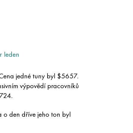
r
leden
 Cena jedné tuny byl $5657.
sivním výpovědí pracovníků
5724.
a o den dříve jeho ton byl