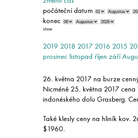
změnit čas
počáteční datum
konec
show
2019
2018
2017
2016
2015
20
prosinec
listopad
říjen
září
Augu
26. května 2017 na burze cenný
Nicméně 25. května 2017 cena k
indonéského dolu Grasberg. Cen
Také klesly ceny na hliník kov. 
$1960.