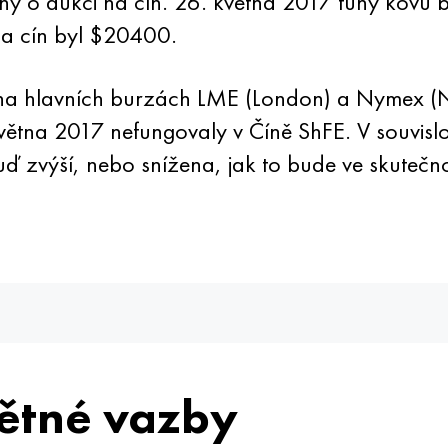
ny o aukci na cín. 26. května 2017 tuny kovu
na cín byl $20400.
a hlavních burzách LME (London) a Nymex (New
tna 2017 nefungovaly v Číně ShFE. V souvislos
 zvýší, nebo snížena, jak to bude ve skutečnos
ětné vazby