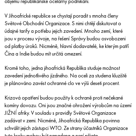
objemu republikánské ocelárny podnikání.
Inotherm
47ND
HN62VMYUT
VT-35
1.4466 - AISI 310MoLn
10X17H13M3T
2,0872, CuNi10Fe1Mn, Cw352h
Červená mosaz
45G2, 45g2, AISI 1144
Р6М5, 1.3343, hs6-5-2, sw7m
V Jihoafrické republice se chystají poradit s mnoha členy
incotest
47НХР
HN62MVKYU
PT-1M
Slitina Al6xn
10X18N18Yu4D
Silikonový hliníkový bronz
C84400, CuSn2ZnPb
Legovaná konstrukční ocel
Р6М5К5, 1,3243, hs6-5-2-5
Světové Obchodní Organizace. S nimi chtějí diskutovat o
údajné tarify a potřebu jejich zavedení. Mnoho zemí, které
Jette M152
49 KF
HN63 MB
PT-3V
15-7Ph® - 1,4532
11X11N2V2MF
CW301G, C64200
C83600, CuSn5ZnPb
10g2, 10g2, AISI 1513
R6M5F3, 1,3344, hs6-5-3
jsou v procesu vývoje, na řešení Správy budou osvobozeni
od platby úroků. Nicméně, hlavní dodavatelé, ke kterým patří
Kobalt 6B
49K2F, 49K2FA-VI
XN65VM
PT-7M
PH 13-8 Po - 1,4534
12Х18Н9Т
křemíkový bronz
12X2H4A, 15NiCr13, 1,5752
Р9М4К8,1,3207
Čína a Indie budou mít určitá omezení.
maraging 250
Slitina 50N
KhN65VMTYu
2B
1,4542 - 17-4Ph®
13X11N2V2MF
C65500, CuAl11Fe3
AC14, 11SMnPb30
R12F3, 1,3318, sw12
Kromě toho, jedna jihoafrická Republika studuje možnost
zavedení jednotlivého jízdného. Na oceli za studena kluziště
René 41
Slitina 50NP
KhN67MVTYu
SPT-2 sv
Custom 455® - 1.4543 - uns s45500
15x11mf
C65620, CuSi3Fe2Zn3
20G, 20mn5
P18, 1,3355, hs18-0-1, sw18
je plánováno zavést ochranné clo ve výši deseti procent.
Maraging 300
50 NHS
KhN68VKTYU
AT3
1,4545 - 15-5Ph®
15x12vnmf
C65100, CuSi 1,5
20XH3A, AISI 4320, 20hn3a
Uhlíková ocel
Krizová opatření budou použity k ochraně proti nečekané
komíny dovozu. Oni jsou značné ohrožení výrobcům na území
Maraging 350
Slitina 52N
KhN68VMTYUK-vd
3M
1,4548 - 17-4Ph®
15H12H2MVFAB
Cín-olověný bronz
20HM, 24CrMo5, 20hm
У10,1.1645, C105W1
JIŽNÍ afriky. V souladu s pravidly Světové Organizace
zadávat v zemi. Nicméně, Jihoafrická Republika povinna
MP35N
52K12F
KhN70VMTYu
TL3
1,4550 - AISI 347
15X16K5N2MVFAB
c92200, CuSn6Zn4Pb2
25KhGM, 20CrMo5, 1,7264
11G12, 110G13L, X120Mn12
schválit jejich zástupci WTO. Ze strany účastníků Organizace
tyto kroky mohou být napadena a není přijata.