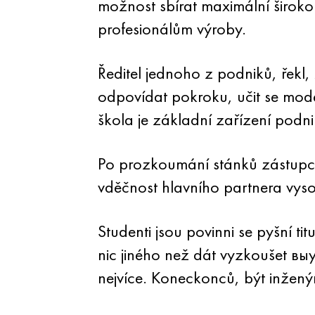
možnost sbírat maximální široko
profesionálům výroby.
Ředitel jednoho z podniků, řekl,
odpovídat pokroku, učit se mode
škola je základní zařízení podni
Po prozkoumání stánků zástupci 
vděčnost hlavního partnera vys
Studenti jsou povinni se pyšní t
nic jiného než dát vyzkoušet выуч
nejvíce. Koneckonců, být inžen