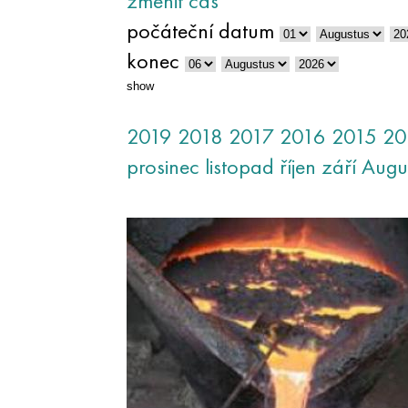
změnit čas
počáteční datum
konec
show
2019
2018
2017
2016
2015
20
prosinec
listopad
říjen
září
Augu