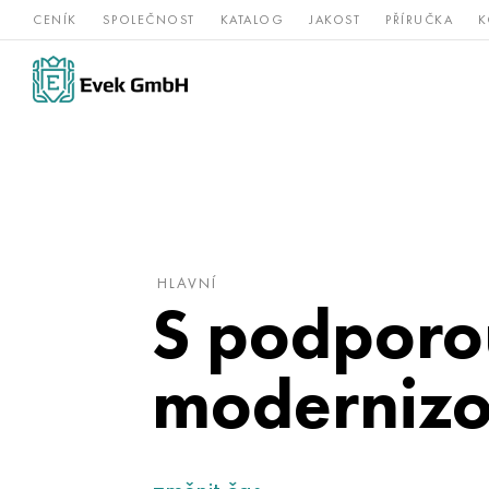
CENÍK
SPOLEČNOST
KATALOG
JAKOST
PŘÍRUČKA
K
Slitiny
nerezová
Vz
Titan
niklu
ocel
žá
HLAVNÍ
S podporo
modernizo