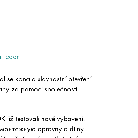
r
leden
 se konalo slavnostní otevření
ány za pomoci společnosti
iž testovali nové vybavení.
монтажную opravny a dílny