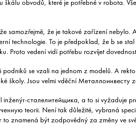
u škálu obvodů, které je potřebné v robota. Vš
 že samozřejmě, že je takové zařízení nebylo. A
rní technologie. To je předpoklad, že b se st
ku. Proto vedení vidí potřebu rozvíjet dovednost
podniků se vzali na jednom z modelů. A rektor
oké školy. Jsou velmi vděční Металлоинвесту z
itul inženýr-сталелитейщика, a to si vyžaduje p
енную teorii. Není tak důležité, vybraná specialit
ýr to znamená být zodpovědný za změny ve svět