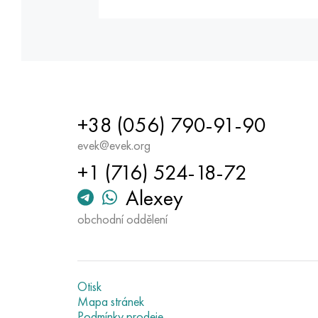
+38 (056) 790-91-90
evek@evek.org
+1 (716) 524-18-72
Alexey
obchodní oddělení
Otisk
Mapa stránek
Podmínky prodeje