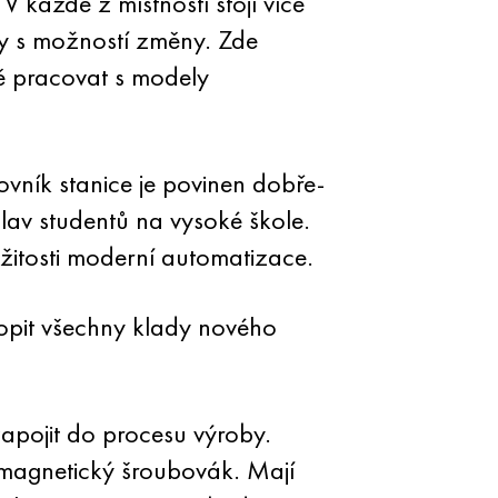
V každé z místností stojí více
y s možností změny. Zde
ě pracovat s modely
vník stanice je povinen dobře-
hlav studentů na vysoké škole.
itosti moderní automatizace.
hopit všechny klady nového
 zapojit do procesu výroby.
e magnetický šroubovák. Mají