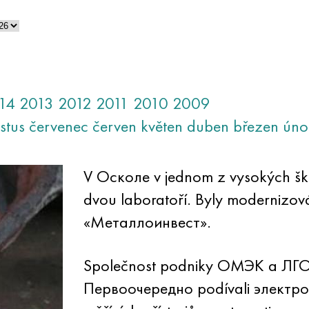
14
2013
2012
2011
2010
2009
stus
červenec
červen
květen
duben
březen
úno
V Осколе v jednom z vysokých škol
dvou laboratoří. Byly modernizov
«Металлоинвест».
Společnost podniky ОМЭК a ЛГОК j
Первоочередно podívali электро