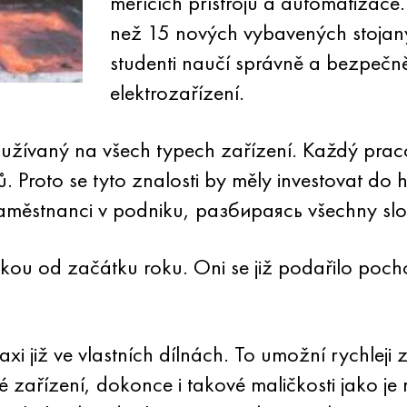
měřících přístrojů a automatizace. 
než 15 nových vybavených stojan
studenti naučí správně a bezpečn
elektrozařízení.
oužívaný na všech typech zařízení. Každý praco
. Proto se tyto znalosti by měly investovat do 
městnanci v podniku, разбираясь všechny slož
nikou od začátku roku. Oni se již podařilo poc
axi již ve vlastních dílnách. To umožní rychleji
é zařízení, dokonce i takové maličkosti jako j