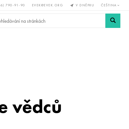
56) 790-91-90
EVEK@EVEK.ORG
V DNĚPRU
ČEŠTINA
železné
Legovaná
Sítě a
y
ocel
spoje
e vědců