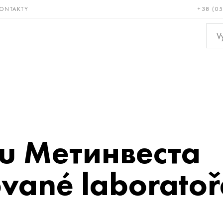
ONTAKTY
+38 (0
ácné a
Bronz, měď,
Ne
ruvzdorné
mosaz
kov
u Метинвеста
vané laboratoř