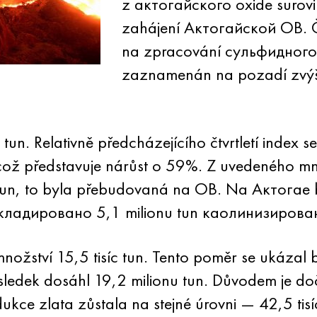
z актогайского oxide surovi
zahájení Актогайской OB. Č
na zpracování сульфидного s
zaznamenán na pozadí zvý
tun. Relativně předcházejícího čtvrtletí index s
6, což představuje nárůst o 59%. Z uvedeného 
 tun, to byla přebudovaná na OB. Na Актогае 
кладировано 5,1 milionu tun каолинизирован
nožství 15,5 tisíc tun. Tento poměr se ukázal 
výsledek dosáhl 19,2 milionu tun. Důvodem je d
ce zlata zůstala na stejné úrovni — 42,5 tisíc 