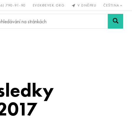
56) 790-91-90
EVEK@EVEK.ORG
V DNĚPRU
ČEŠTINA
železné
Legovaná
Sítě a
y
ocel
spoje
ýsledky
 2017