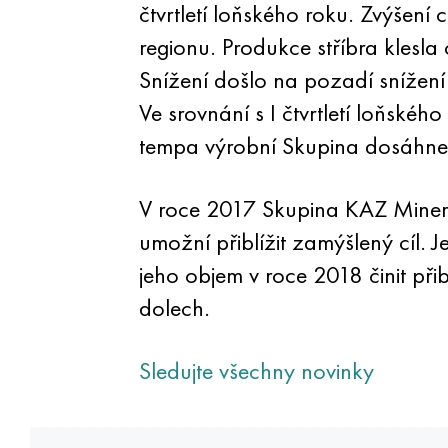
čtvrtletí loňského roku. Zvýšen
regionu. Produkce stříbra klesla 
Snížení došlo na pozadí snížen
Ve srovnání s I čtvrtletí loňské
tempa výrobní Skupina dosáhne 
V roce 2017 Skupina KAZ Minera
umožní přiblížit zamýšlený cíl
jeho objem v roce 2018 činit přib
dolech.
Sledujte všechny novinky