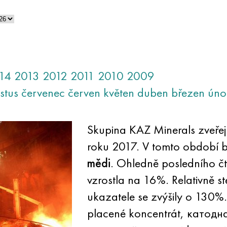
14
2013
2012
2011
2010
2009
stus
červenec
červen
květen
duben
březen
úno
Skupina KAZ Minerals zveřejnil
roku 2017. V tomto období b
mědi
. Ohledně posledního čt
vzrostla na 16%. Relativně ste
ukazatele se zvýšily o 130%
placené koncentrát, катодн