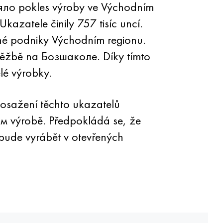
вняло pokles výroby ve Východním
Ukazatele činily 757 tisíc uncí.
ané podniky Východním regionu.
é těžbě na Бозшаколе. Díky tímto
lé výrobky.
Dosažení těchto ukazatelů
м výrobě. Předpokládá se, že
 bude vyrábět v otevřených