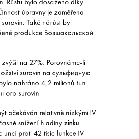
n. Růstu bylo dosaženo díky
innost úpravny je zaměřena
urovin. Také nárůst byl
šené produkce Бозшакольской
e zvýšil na 27%. Porovnáme-li
množství surovin na сульфидную
bylo nahráno 4,2 milionů tun
ного surovin.
být očekáván relativně nízkými IV
očasné snížení hladiny
zinku
uncí proti 42 tisíc funkce IV