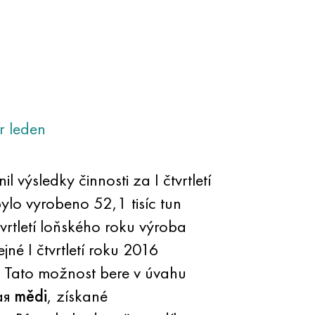
r
leden
 výsledky činnosti za I čtvrtletí
ylo vyrobeno 52,1 tisíc tun
vrtletí loňského roku výroba
jné I čtvrtletí roku 2016
. Tato možnost bere v úvahu
ая
mědi
, získané