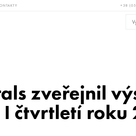
ONTAKTY
+38 (0
ácné a
Bronz, měď,
Ne
ruvzdorné
mosaz
kov
ls zveřejnil v
 I čtvrtletí roku