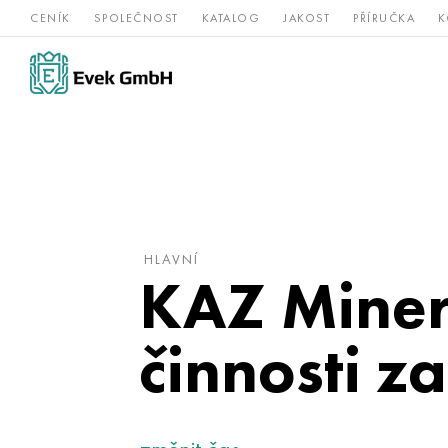
CENÍK
SPOLEČNOST
KATALOG
JAKOST
PŘÍRUČKA
K
Slitiny
nerezová
Vz
Titan
niklu
ocel
žá
HLAVNÍ
KAZ Minera
činnosti za