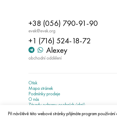
+38 (056) 790-91-90
evek@evek.org
+1 (716) 524-18-72
Alexey
obchodní oddělení
Otisk
Mapa stránek
Podmínky prodeje
O nás
Zásady ochrany osobních údajů
Current metal prices
Při návštěvě této webové stránky přijímáte program používání