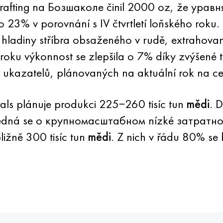
í crafting na Бозшаколе činil 2000 oz, že ура
o 23% v porovnání s IV čtvrtletí loňského roku. 
í hladiny stříbra obsaženého v rudě, extrahov
ho roku výkonnost se zlepšila o 7% díky zvýšen
ukazatelů, plánovaných na aktuální rok na ce
ls plánuje produkci 225−260 tisíc tun
mědi
. 
. Jedná se o крупномасштабном nízké затратно
ližně 300 tisíc tun
mědi
. Z nich v řádu 80% se