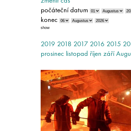
změnit čas
počáteční datum
konec
show
2019
2018
2017
2016
2015
20
prosinec
listopad
říjen
září
Augu