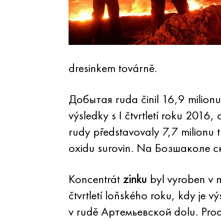
dresinkem továrně.
Добытая ruda činil 16,9 milionu 
výsledky s I čtvrtletí roku 201
rudy představovaly 7,7 milionu
oxidu surovin. Na Бозшаколе с
Koncentrát
zinku
byl vyroben v m
čtvrtletí loňského roku, kdy je 
v rudě Артемьевской dolu. Produk