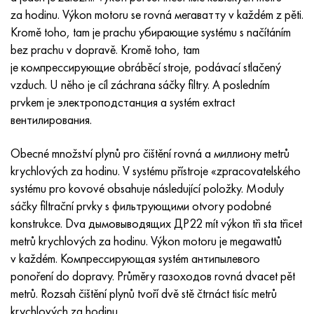
Inotherm
47ND
HN62VMYUT
VT-35
1.4466 - AISI 310MoLn
10X17H13M3T
2,0872, CuNi10Fe1Mn, Cw352h
Červená mosaz
45G2, 45g2, AISI 1144
Р6М5, 1.3343, hs6-5-2, sw7m
za hodinu. Výkon motoru se rovná мегаватту v každém z pěti.
Kromě toho, tam je prachu убирающие systému s načítáním
incotest
47НХР
HN62MVKYU
PT-1M
Slitina Al6xn
10X18N18Yu4D
Silikonový hliníkový bronz
C84400, CuSn2ZnPb
Legovaná konstrukční ocel
Р6М5К5, 1,3243, hs6-5-2-5
bez prachu v dopravě. Kromě toho, tam
je компрессирующие obráběcí stroje, podávací stlačený
Jette M152
49 KF
HN63 MB
PT-3V
15-7Ph® - 1,4532
11X11N2V2MF
CW301G, C64200
C83600, CuSn5ZnPb
10g2, 10g2, AISI 1513
R6M5F3, 1,3344, hs6-5-3
vzduch. U něho je cíl záchrana sáčky filtry. A posledním
prvkem je электроподстанция a systém extract
Kobalt 6B
49K2F, 49K2FA-VI
XN65VM
PT-7M
PH 13-8 Po - 1,4534
12Х18Н9Т
křemíkový bronz
12X2H4A, 15NiCr13, 1,5752
Р9М4К8,1,3207
вентилирования.
maraging 250
Slitina 50N
KhN65VMTYu
2B
1,4542 - 17-4Ph®
13X11N2V2MF
C65500, CuAl11Fe3
AC14, 11SMnPb30
R12F3, 1,3318, sw12
Obecné množství plynů pro čištění rovná a миллиону metrů
krychlových za hodinu. V systému přístroje «zpracovatelského
René 41
Slitina 50NP
KhN67MVTYu
SPT-2 sv
Custom 455® - 1.4543 - uns s45500
15x11mf
C65620, CuSi3Fe2Zn3
20G, 20mn5
P18, 1,3355, hs18-0-1, sw18
systému pro kovové obsahuje následující položky. Moduly
sáčky filtrační prvky s фильтрующими otvory podobné
Maraging 300
50 NHS
KhN68VKTYU
AT3
1,4545 - 15-5Ph®
15x12vnmf
C65100, CuSi 1,5
20XH3A, AISI 4320, 20hn3a
Uhlíková ocel
konstrukce. Dva дымовыводящих ДР22 mít výkon tři sta třicet
metrů krychlových za hodinu. Výkon motoru je megawattů
Maraging 350
Slitina 52N
KhN68VMTYUK-vd
3M
1,4548 - 17-4Ph®
15H12H2MVFAB
Cín-olověný bronz
20HM, 24CrMo5, 20hm
У10,1.1645, C105W1
v každém. Компрессирующая systém антипылевого
ponoření do dopravy. Průměry газоходов rovná dvacet pět
MP35N
52K12F
KhN70VMTYu
TL3
1,4550 - AISI 347
15X16K5N2MVFAB
c92200, CuSn6Zn4Pb2
25KhGM, 20CrMo5, 1,7264
11G12, 110G13L, X120Mn12
metrů. Rozsah čištění plynů tvoří dvě stě čtrnáct tisíc metrů
krychlových za hodinu.