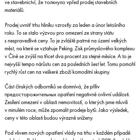
ve stavebnictví, že толкнуло vpřed prodej stavebních
Inotherm
47ND
HN62VMYUT
VT-35
1.4466 - AISI 310MoLn
10X17H13M3T
2,0872, CuNi10Fe1Mn, Cw352h
Červená mosaz
45G2, 45g2, AISI 1144
Р6М5, 1.3343, hs6-5-2, sw7m
materiálů.
incotest
47НХР
HN62MVKYU
PT-1M
Slitina Al6xn
10X18N18Yu4D
Silikonový hliníkový bronz
C84400, CuSn2ZnPb
Legovaná konstrukční ocel
Р6М5К5, 1,3243, hs6-5-2-5
Prodej uvnitř trhu hliníku vzrostly za leden a únor letošního
roku. To se stalo výzvou pro omezení ze strany státu
Jette M152
49 KF
HN63 MB
PT-3V
15-7Ph® - 1,4532
11X11N2V2MF
CW301G, C64200
C83600, CuSn5ZnPb
10g2, 10g2, AISI 1513
R6M5F3, 1,3344, hs6-5-3
s nespravedlivé ceny. To je zvláště patrné na území velkých
měst, na které se vztahuje Peking. Zisk průmyslového komplexu
Kobalt 6B
49K2F, 49K2FA-VI
XN65VM
PT-7M
PH 13-8 Po - 1,4534
12Х18Н9Т
křemíkový bronz
12X2H4A, 15NiCr13, 1,5752
Р9М4К8,1,3207
v Číně se zvýšil na třicet dva procent za stejné měsíce. A to je
nejvyšší tempo nárůstu cen za posledních šest let. Tomu pomohl
maraging 250
Slitina 50N
KhN65VMTYu
2B
1,4542 - 17-4Ph®
13X11N2V2MF
C65500, CuAl11Fe3
AC14, 11SMnPb30
R12F3, 1,3318, sw12
rychlý růst cen na veškeré zboží komoditní skupiny.
René 41
Slitina 50NP
KhN67MVTYu
SPT-2 sv
Custom 455® - 1.4543 - uns s45500
15x11mf
C65620, CuSi3Fe2Zn3
20G, 20mn5
P18, 1,3355, hs18-0-1, sw18
Část čínských odborníků se domnívá, že příliv
предосторожительных opatření negativně ovlivní události.
Maraging 300
50 NHS
KhN68VKTYU
AT3
1,4545 - 15-5Ph®
15x12vnmf
C65100, CuSi 1,5
20XH3A, AISI 4320, 20hn3a
Uhlíková ocel
Zesílení omezení v oblasti nemovitostí, o kterých jsme mluvili
v minulém roce, může zpomalit prodeje bytů. Jako výsledek,
Maraging 350
Slitina 52N
KhN68VMTYUK-vd
3M
1,4548 - 17-4Ph®
15H12H2MVFAB
Cín-olověný bronz
20HM, 24CrMo5, 20hm
У10,1.1645, C105W1
ceny v této oblasti budou výrazně sníženy.
MP35N
52K12F
KhN70VMTYu
TL3
1,4550 - AISI 347
15X16K5N2MVFAB
c92200, CuSn6Zn4Pb2
25KhGM, 20CrMo5, 1,7264
11G12, 110G13L, X120Mn12
Pod vlivem nových opatření vlády na trhu v každém případě