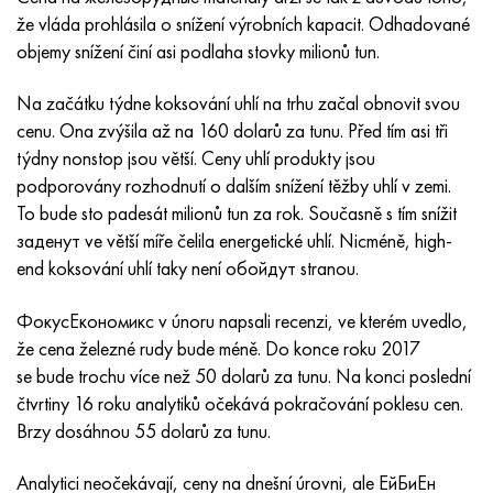
Inotherm
47ND
HN62VMYUT
VT-35
1.4466 - AISI 310MoLn
10X17H13M3T
2,0872, CuNi10Fe1Mn, Cw352h
Červená mosaz
45G2, 45g2, AISI 1144
Р6М5, 1.3343, hs6-5-2, sw7m
že vláda prohlásila o snížení výrobních kapacit. Odhadované
objemy snížení činí asi podlaha stovky milionů tun.
incotest
47НХР
HN62MVKYU
PT-1M
Slitina Al6xn
10X18N18Yu4D
Silikonový hliníkový bronz
C84400, CuSn2ZnPb
Legovaná konstrukční ocel
Р6М5К5, 1,3243, hs6-5-2-5
Na začátku týdne koksování uhlí na trhu začal obnovit svou
Jette M152
49 KF
HN63 MB
PT-3V
15-7Ph® - 1,4532
11X11N2V2MF
CW301G, C64200
C83600, CuSn5ZnPb
10g2, 10g2, AISI 1513
R6M5F3, 1,3344, hs6-5-3
cenu. Ona zvýšila až na 160 dolarů za tunu. Před tím asi tři
týdny nonstop jsou větší. Ceny uhlí produkty jsou
Kobalt 6B
49K2F, 49K2FA-VI
XN65VM
PT-7M
PH 13-8 Po - 1,4534
12Х18Н9Т
křemíkový bronz
12X2H4A, 15NiCr13, 1,5752
Р9М4К8,1,3207
podporovány rozhodnutí o dalším snížení těžby uhlí v zemi.
To bude sto padesát milionů tun za rok. Současně s tím snížit
maraging 250
Slitina 50N
KhN65VMTYu
2B
1,4542 - 17-4Ph®
13X11N2V2MF
C65500, CuAl11Fe3
AC14, 11SMnPb30
R12F3, 1,3318, sw12
заденут ve větší míře čelila energetické uhlí. Nicméně, high-
end koksování uhlí taky není обойдут stranou.
René 41
Slitina 50NP
KhN67MVTYu
SPT-2 sv
Custom 455® - 1.4543 - uns s45500
15x11mf
C65620, CuSi3Fe2Zn3
20G, 20mn5
P18, 1,3355, hs18-0-1, sw18
ФокусЕкономикс v únoru napsali recenzi, ve kterém uvedlo,
Maraging 300
50 NHS
KhN68VKTYU
AT3
1,4545 - 15-5Ph®
15x12vnmf
C65100, CuSi 1,5
20XH3A, AISI 4320, 20hn3a
Uhlíková ocel
že cena železné rudy bude méně. Do konce roku 2017
se bude trochu více než 50 dolarů za tunu. Na konci poslední
Maraging 350
Slitina 52N
KhN68VMTYUK-vd
3M
1,4548 - 17-4Ph®
15H12H2MVFAB
Cín-olověný bronz
20HM, 24CrMo5, 20hm
У10,1.1645, C105W1
čtvrtiny 16 roku analytiků očekává pokračování poklesu cen.
Brzy dosáhnou 55 dolarů za tunu.
MP35N
52K12F
KhN70VMTYu
TL3
1,4550 - AISI 347
15X16K5N2MVFAB
c92200, CuSn6Zn4Pb2
25KhGM, 20CrMo5, 1,7264
11G12, 110G13L, X120Mn12
Analytici neočekávají, ceny na dnešní úrovni, ale ЕйБиЕн