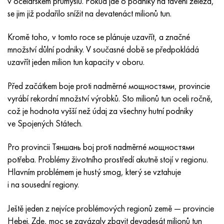
v ocelářském průmyslu. Pokud jde o podniky na tavení železa,
Inotherm
47ND
HN62VMYUT
VT-35
1.4466 - AISI 310MoLn
10X17H13M3T
2,0872, CuNi10Fe1Mn, Cw352h
Červená mosaz
45G2, 45g2, AISI 1144
Р6М5, 1.3343, hs6-5-2, sw7m
se jim již podařilo snížit na devatenáct milionů tun.
incotest
47НХР
HN62MVKYU
PT-1M
Slitina Al6xn
10X18N18Yu4D
Silikonový hliníkový bronz
C84400, CuSn2ZnPb
Legovaná konstrukční ocel
Р6М5К5, 1,3243, hs6-5-2-5
Kromě toho, v tomto roce se plánuje uzavřít, a značné
množství důlní podniky. V současné době se předpokládá
Jette M152
49 KF
HN63 MB
PT-3V
15-7Ph® - 1,4532
11X11N2V2MF
CW301G, C64200
C83600, CuSn5ZnPb
10g2, 10g2, AISI 1513
R6M5F3, 1,3344, hs6-5-3
uzavřít jeden milion tun kapacity v oboru.
Kobalt 6B
49K2F, 49K2FA-VI
XN65VM
PT-7M
PH 13-8 Po - 1,4534
12Х18Н9Т
křemíkový bronz
12X2H4A, 15NiCr13, 1,5752
Р9М4К8,1,3207
Před začátkem boje proti nadměrné мощностями, provincie
vyrábí rekordní množství výrobků. Sto milionů tun oceli ročně,
maraging 250
Slitina 50N
KhN65VMTYu
2B
1,4542 - 17-4Ph®
13X11N2V2MF
C65500, CuAl11Fe3
AC14, 11SMnPb30
R12F3, 1,3318, sw12
což je hodnota vyšší než údaj za všechny hutní podniky
ve Spojených Státech.
René 41
Slitina 50NP
KhN67MVTYu
SPT-2 sv
Custom 455® - 1.4543 - uns s45500
15x11mf
C65620, CuSi3Fe2Zn3
20G, 20mn5
P18, 1,3355, hs18-0-1, sw18
Pro provincii Тяншань boj proti nadměrné мощностями
Maraging 300
50 NHS
KhN68VKTYU
AT3
1,4545 - 15-5Ph®
15x12vnmf
C65100, CuSi 1,5
20XH3A, AISI 4320, 20hn3a
Uhlíková ocel
potřeba. Problémy životního prostředí akutně stojí v regionu.
Hlavním problémem je hustý smog, který se vztahuje
Maraging 350
Slitina 52N
KhN68VMTYUK-vd
3M
1,4548 - 17-4Ph®
15H12H2MVFAB
Cín-olověný bronz
20HM, 24CrMo5, 20hm
У10,1.1645, C105W1
i na sousední regiony.
MP35N
52K12F
KhN70VMTYu
TL3
1,4550 - AISI 347
15X16K5N2MVFAB
c92200, CuSn6Zn4Pb2
25KhGM, 20CrMo5, 1,7264
11G12, 110G13L, X120Mn12
Ještě jeden z nejvíce problémových regionů země — provincie
Hebei. Zde, moc se zavázaly zbavit devadesát milionů tun