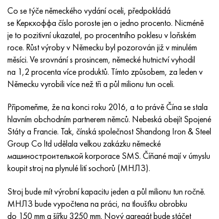
Inotherm
47ND
HN62VMYUT
VT-35
1.4466 - AISI 310MoLn
10X17H13M3T
2,0872, CuNi10Fe1Mn, Cw352h
Červená mosaz
45G2, 45g2, AISI 1144
Р6М5, 1.3343, hs6-5-2, sw7m
Co se týče německého vydání oceli, předpokládá
se Керкхоффа číslo poroste jen o jedno procento. Nicméně
incotest
47НХР
HN62MVKYU
PT-1M
Slitina Al6xn
10X18N18Yu4D
Silikonový hliníkový bronz
C84400, CuSn2ZnPb
Legovaná konstrukční ocel
Р6М5К5, 1,3243, hs6-5-2-5
je to pozitivní ukazatel, po procentního poklesu v loňském
roce. Růst výroby v Německu byl pozorován již v minulém
Jette M152
49 KF
HN63 MB
PT-3V
15-7Ph® - 1,4532
11X11N2V2MF
CW301G, C64200
C83600, CuSn5ZnPb
10g2, 10g2, AISI 1513
R6M5F3, 1,3344, hs6-5-3
měsíci. Ve srovnání s prosincem, německé hutnictví vyhodil
na 1,2 procenta více produktů. Tímto způsobem, za leden v
Kobalt 6B
49K2F, 49K2FA-VI
XN65VM
PT-7M
PH 13-8 Po - 1,4534
12Х18Н9Т
křemíkový bronz
12X2H4A, 15NiCr13, 1,5752
Р9М4К8,1,3207
Německu vyrobili více než tři a půl milionu tun oceli.
maraging 250
Slitina 50N
KhN65VMTYu
2B
1,4542 - 17-4Ph®
13X11N2V2MF
C65500, CuAl11Fe3
AC14, 11SMnPb30
R12F3, 1,3318, sw12
Připomeňme, že na konci roku 2016, a to právě Čína se stala
hlavním obchodním partnerem němců. Nebeská obejít Spojené
René 41
Slitina 50NP
KhN67MVTYu
SPT-2 sv
Custom 455® - 1.4543 - uns s45500
15x11mf
C65620, CuSi3Fe2Zn3
20G, 20mn5
P18, 1,3355, hs18-0-1, sw18
Státy a Francie. Tak, čínská společnost Shandong Iron & Steel
Group Co ltd udělala velkou zakázku německé
Maraging 300
50 NHS
KhN68VKTYU
AT3
1,4545 - 15-5Ph®
15x12vnmf
C65100, CuSi 1,5
20XH3A, AISI 4320, 20hn3a
Uhlíková ocel
машиностроителькой korporace SMS. Číňané mají v úmyslu
koupit stroj na plynulé lití sochorů (МНЛЗ).
Maraging 350
Slitina 52N
KhN68VMTYUK-vd
3M
1,4548 - 17-4Ph®
15H12H2MVFAB
Cín-olověný bronz
20HM, 24CrMo5, 20hm
У10,1.1645, C105W1
Stroj bude mít výrobní kapacitu jeden a půl milionu tun ročně.
MP35N
52K12F
KhN70VMTYu
TL3
1,4550 - AISI 347
15X16K5N2MVFAB
c92200, CuSn6Zn4Pb2
25KhGM, 20CrMo5, 1,7264
11G12, 110G13L, X120Mn12
МНЛЗ bude vypočtena na práci, na tloušťku obrobku
do 150 mm a šířku 3250 mm. Nový agregát bude stáčet