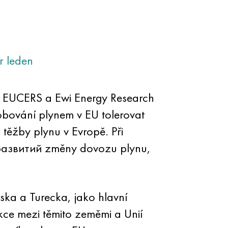
r
leden
EUCERS a Ewi Energy Research
obování plynem v EU tolerovat
těžby plynu v Evropě. Při
 развитий změny dovozu plynu,
ska a Turecka, jako hlavní
kce mezi těmito zeměmi a Unií