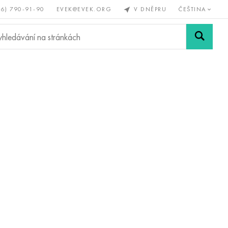
56) 790-91-90
EVEK@EVEK.ORG
V DNĚPRU
ČEŠTINA
železné
Legovaná
Sítě a
y
ocel
spoje