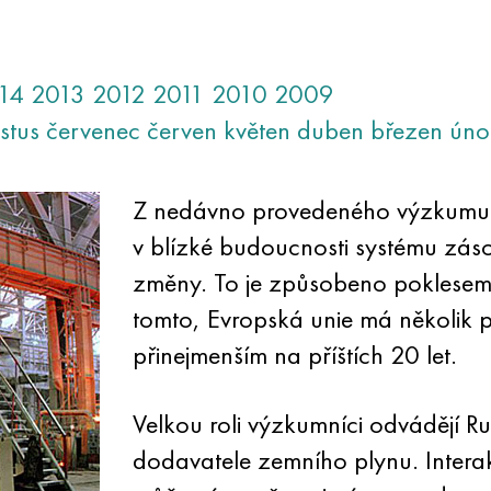
14
2013
2012
2011
2010
2009
stus
červenec
červen
květen
duben
březen
úno
Z nedávno provedeného výzkumu 
v blízké budoucnosti systému zás
změny. To je způsobeno poklesem 
tomto, Evropská unie má několik
přinejmenším na příštích 20 let.
Velkou roli výzkumníci odvádějí Ru
dodavatele zemního plynu. Intera