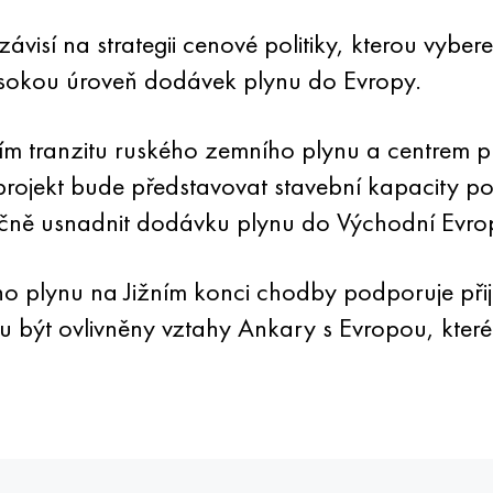
visí na strategii cenové politiky, kterou vyb
ysokou úroveň dodávek plynu do Evropy.
ím tranzitu ruského zemního plynu a centrem p
rojekt bude představovat stavební kapacity po
čně usnadnit dodávku plynu do Východní Evro
 plynu na Jižním konci chodby podporuje přije
být ovlivněny vztahy Ankary s Evropou, které je 