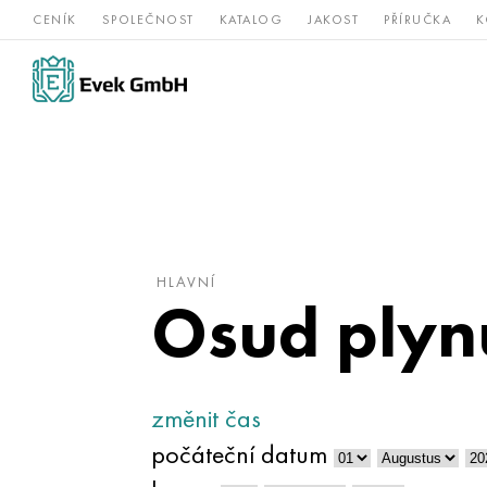
CENÍK
SPOLEČNOST
KATALOG
JAKOST
PŘÍRUČKA
K
Slitiny
nerezová
Vz
Titan
niklu
ocel
žá
HLAVNÍ
Osud plyn
změnit čas
počáteční datum