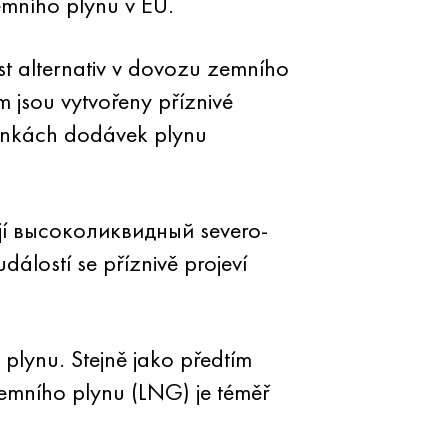
emního plynu v EU.
st alternativ v dovozu zemního
 jsou vytvořeny příznivé
ínkách dodávek plynu
pojí высоколиквидный severo-
álostí se příznivě projeví
lynu. Stejně jako předtím
emního plynu (LNG) je téměř