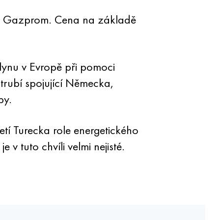
ere Gazprom. Cena na základě
lynu v Evropě při pomoci
trubí spojující Německa,
py.
tí Turecka role energetického
v tuto chvíli velmi nejisté.