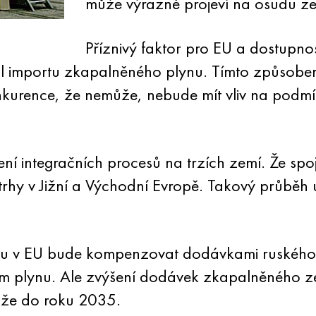
může výrazně projeví na osudu z
Příznivý faktor pro EU a dostupno
iál importu zkapalněného plynu. Tímto způsobem
nkurence, že nemůže, nebude mít vliv na podm
ení integračních procesů na trzích zemí. Že s
rhy v Jižní a Východní Evropě. Takový průběh ud
u v EU bude kompenzovat dodávkami ruského p
m plynu. Ale zvýšení dodávek zkapalněného z
 že do roku 2035.