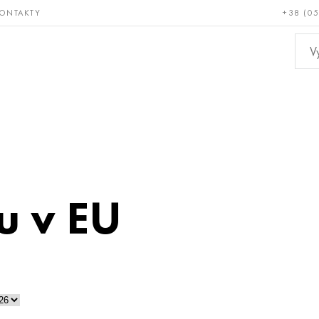
ONTAKTY
+38 (0
ácné a
Bronz, měď,
Ne
ruvzdorné
mosaz
kov
u v EU