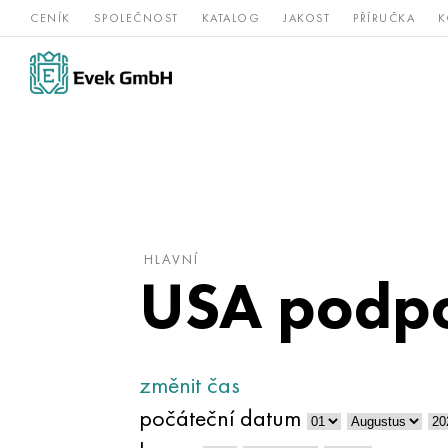
CENÍK
SPOLEČNOST
KATALOG
JAKOST
PŘÍRUČKA
K
Slitiny
nerezová
Vz
Titan
niklu
ocel
žá
HLAVNÍ
USA podpo
změnit čas
počáteční datum