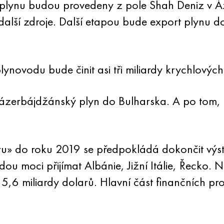
lynu budou provedeny z pole Shah Deniz v Áz
 další zdroje. Další etapou bude export plynu 
ynovodu bude činit asi tři miliardy krychlových
ázerbájdžánský plyn do Bulharska. A po tom, 
doru» do roku 2019 se předpokládá dokončit v
u moci přijímat Albánie, Jižní Itálie, Řecko. 
,6 miliardy dolarů. Hlavní část finančních p