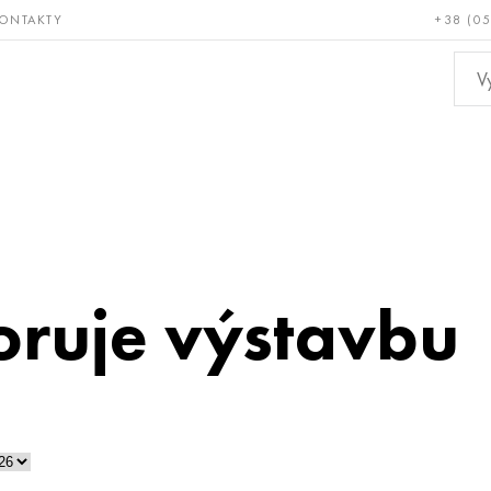
ONTAKTY
+38 (0
ácné a
Bronz, měď,
Ne
ruvzdorné
mosaz
kov
ruje výstavbu