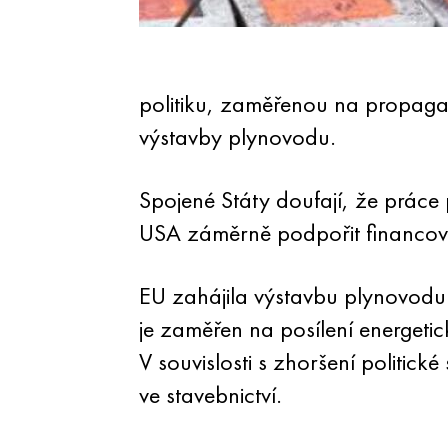
politiku, zaměřenou na propaga
výstavby plynovodu.
Spojené Státy doufají, že práce 
USA záměrně podpořit financován
EU zahájila výstavbu plynovodu p
je zaměřen na posílení energeti
V souvislosti s zhoršení politi
ve stavebnictví.