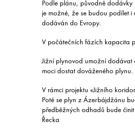
Podle plánu, původně dodávky p
je možné, že se budou podílet i
dodáván do Evropy.
V počátečních fázích kapacita pl
Jižní plynovod umožní dodávat 
moci dostat dováženého plynu.
V rámci projektu «Jižního kori
Poté se plyn z Ázerbájdžánu budo
předběžných odhadů bude činit 5
Řecka