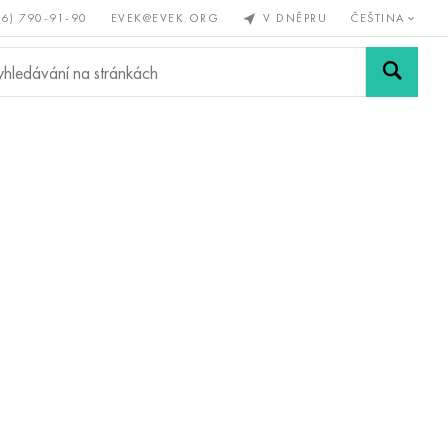
56) 790-91-90
EVEK@EVEK.ORG
V DNĚPRU
ČEŠTINA
železné
Legovaná
Sítě a
y
ocel
spoje