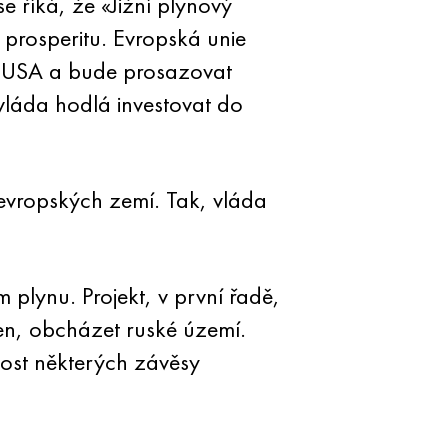
e říká, že «Jižní plynový
a prosperitu. Evropská unie
, USA a bude prosazovat
láda hodlá investovat do
 evropských zemí. Tak, vláda
 plynu. Projekt, v první řadě,
en, obcházet ruské území.
nost některých závěsy