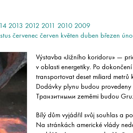
14
2013
2012
2011
2010
2009
stus
červenec
červen
květen
duben
březen
úno
Výstavba «Jižního koridoru» — pri
v oblasti energetiky. Po dokončení
transportovat deset miliard metrů
Dodávky plynu budou provedeny 
Транзитными zeměmi budou Gruzi
Bílý dům vyjádřil svůj souhlas a po
Na stránkách americké vlády nedáv