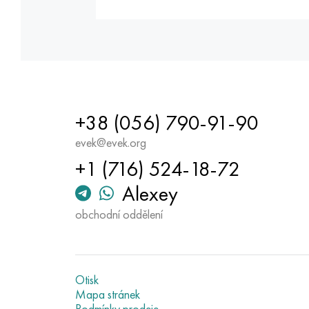
+38 (056) 790-91-90
evek@evek.org
+1 (716) 524-18-72
Alexey
obchodní oddělení
Otisk
Mapa stránek
Podmínky prodeje