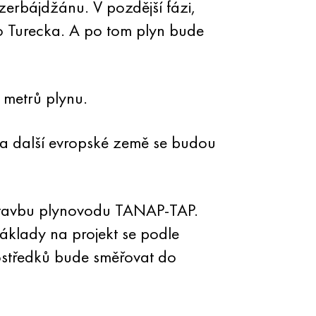
erbájdžánu. V pozdější fázi,
do Turecka. A po tom plyn bude
 metrů plynu.
a další evropské země se budou
ýstavbu plynovodu TANAP-TAP.
Náklady na projekt se podle
rostředků bude směřovat do