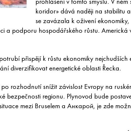
prohlášení v tomto smyslu. V něm s
koridor» dává naději na stabilitu 
se zavázala k oživení ekonomiky
ci a podporu hospodářského růstu. Americká v
potrubí přispějí k růstu ekonomiky nejchudších
í diverzifikovat energetické oblasti Řecka.
o rozhodnutí snížit závislost Evropy na ruském
cké bezpečnosti regionu. Plynovod bude postav
cké situace mezi Bruselem a Анкарой, je zde mož