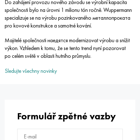
Do zahájení provozu nového závodu se výrobní kapacita
MP159
56DGNH
HN73MBTYu
5B
1.4567 - AISI 304Cu
15X16H2AM
30X, AISI 5130, 30h
společnosti bylo na úrovni 1 milionu tón ročně. Wuppermann
specializuje se na výrobu pozinkovaného металлопроката
Multimet n155
68NKhVKTYu
XN70YU
TL5
1,4570-aisi303Cu
18X11MNFB
30hgs, 30hgs
pro kovové konstrukce a samotné kování.
Nicrofer 5923 hMo
79NM, Magnifer 7904
HN75 MBTYu
V 6
1.4574 - Slitina PH 15-7 Mo®
18X12VMBFR
30hgsa, 30hgsa
Majitelé společnosti наедятся modernizovat výrobu a snížit
výkon. Vzhledem k tomu, že se tento trend nyní pozorovat
Nicrofer 6030
80NM
XN75TBYu
TS-6
1.4580 - AISI 316Cb
20X12VNMF
30hgsn2a, 30hgsna
po celém světě v oblasti hutního průmyslu.
Nitronik 40
80NMV-VI
XN77TYu
14 titan
1,4597 - AISI 204Cu
20H3MMF
30xn2ma, 30CrNiMo8
Sledujte všechny novinky
Nitronik 50
80 NHS
XN77TYUR
SP -17
Slitina 28 - 1,4563
21NKMT
30хн3а, 31nicr14
Nitronic 60
81HMA
HN78Т
40 titan
Slitina 31 - 1,4562
37X12N8G8MFB
34khn3ma, 36NiCrMo16, 35NiCrMo16
Nitronik 75
Druhy přesných slitin
HN80TBY
Alloy 254smo® - 1,4547
40X10X2M
35hgs, 35hgs
Formulář zpětné vazby
Nimonic 80a
Termobimetaly
N65M, EP982
Slitina 926 - 1,4529
40Х9С2
35hgsa, 35hgsa