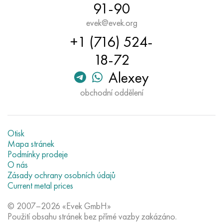
91-90
Hastelloy C-276
40XFA, 1,7223, AISI 4142
evek@evek.org
Hastelloy C2000
45X, 45h, 1,7035
+1 (716) 524-
18-72
Hastelloy 3
45HN2MFA, k2425, 45hnmf
Alexey
Hastelloy x
A40G, 44smn28, 1.0762, 46s20
obchodní oddělení
Udimet 500
Udimet 720
Otisk
Mapa stránek
Podmínky prodeje
O nás
Zásady ochrany osobních údajů
Current metal prices
© 2007–2026 «Evek GmbH»
Použití obsahu stránek bez přímé vazby zakázáno.