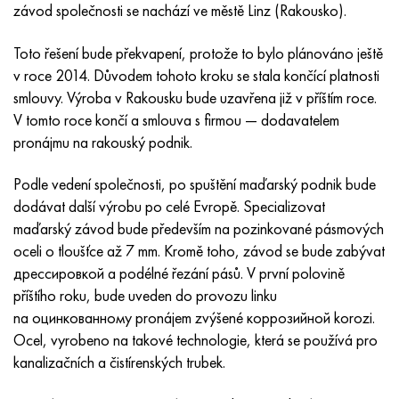
Inotherm
47ND
HN62VMYUT
VT-35
1.4466 - AISI 310MoLn
10X17H13M3T
2,0872, CuNi10Fe1Mn, Cw352h
Červená mosaz
45G2, 45g2, AISI 1144
Р6М5, 1.3343, hs6-5-2, sw7m
závod společnosti se nachází ve městě Linz (Rakousko).
incotest
47НХР
HN62MVKYU
PT-1M
Slitina Al6xn
10X18N18Yu4D
Silikonový hliníkový bronz
C84400, CuSn2ZnPb
Legovaná konstrukční ocel
Р6М5К5, 1,3243, hs6-5-2-5
Toto řešení bude překvapení, protože to bylo plánováno ještě
v roce 2014. Důvodem tohoto kroku se stala končící platnosti
Jette M152
49 KF
HN63 MB
PT-3V
15-7Ph® - 1,4532
11X11N2V2MF
CW301G, C64200
C83600, CuSn5ZnPb
10g2, 10g2, AISI 1513
R6M5F3, 1,3344, hs6-5-3
smlouvy. Výroba v Rakousku bude uzavřena již v příštím roce.
V tomto roce končí a smlouva s firmou — dodavatelem
Kobalt 6B
49K2F, 49K2FA-VI
XN65VM
PT-7M
PH 13-8 Po - 1,4534
12Х18Н9Т
křemíkový bronz
12X2H4A, 15NiCr13, 1,5752
Р9М4К8,1,3207
pronájmu na rakouský podnik.
Podle vedení společnosti, po spuštění maďarský podnik bude
maraging 250
Slitina 50N
KhN65VMTYu
2B
1,4542 - 17-4Ph®
13X11N2V2MF
C65500, CuAl11Fe3
AC14, 11SMnPb30
R12F3, 1,3318, sw12
dodávat další výrobu po celé Evropě. Specializovat
maďarský závod bude především na pozinkované pásmových
René 41
Slitina 50NP
KhN67MVTYu
SPT-2 sv
Custom 455® - 1.4543 - uns s45500
15x11mf
C65620, CuSi3Fe2Zn3
20G, 20mn5
P18, 1,3355, hs18-0-1, sw18
oceli o tloušťce až 7 mm. Kromě toho, závod se bude zabývat
дрессировкой a podélné řezání pásů. V první polovině
Maraging 300
50 NHS
KhN68VKTYU
AT3
1,4545 - 15-5Ph®
15x12vnmf
C65100, CuSi 1,5
20XH3A, AISI 4320, 20hn3a
Uhlíková ocel
příštího roku, bude uveden do provozu linku
na оцинкованному pronájem zvýšené коррозийной korozi.
Maraging 350
Slitina 52N
KhN68VMTYUK-vd
3M
1,4548 - 17-4Ph®
15H12H2MVFAB
Cín-olověný bronz
20HM, 24CrMo5, 20hm
У10,1.1645, C105W1
Ocel, vyrobeno na takové technologie, která se používá pro
kanalizačních a čistírenských trubek.
MP35N
52K12F
KhN70VMTYu
TL3
1,4550 - AISI 347
15X16K5N2MVFAB
c92200, CuSn6Zn4Pb2
25KhGM, 20CrMo5, 1,7264
11G12, 110G13L, X120Mn12