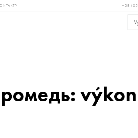
ONTAKTY
+38 (0
ácné a
Bronz, měď,
Ne
ruvzdorné
mosaz
kov
тромедь: výko