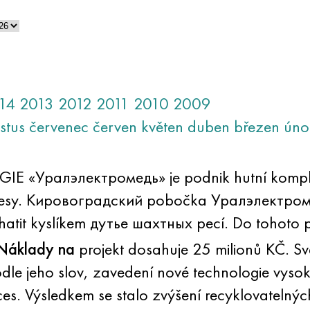
14
2013
2012
2011
2010
2009
stus
červenec
červen
květen
duben
březen
úno
E «Уралэлектромедь» je podnik hutní komple
ocesy. Кировоградский pobočka Уралэлектром
hatit kyslíkem дутье шахтных pecí. Do tohoto 
Náklady na
projekt dosahuje 25 milionů KČ. Sv
 Podle jeho slov, zavedení nové technologie v
. Výsledkem se stalo zvýšení recyklovatelných 