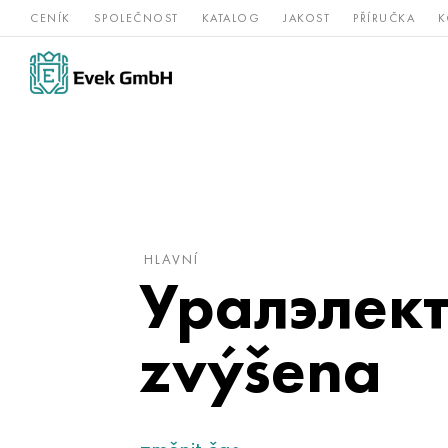
CENÍK
SPOLEČNOST
KATALOG
JAKOST
PŘÍRUČKA
K
Slitiny
nerezová
Vz
Titan
niklu
ocel
žá
HLAVNÍ
Уралэлек
zvýšena