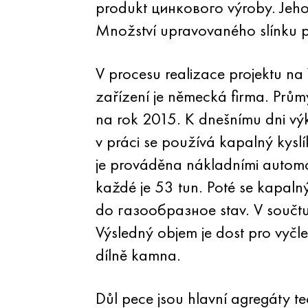
produkt цинкового výroby. Jeho
Množství upravovaného slínku p
V procesu realizace projektu n
zařízení je německá firma. Prům
na rok 2015. K dnešnímu dni výk
v práci se používá kapalný kysl
je prováděna nákladními automo
každé je 53 tun. Poté se kapaln
do газообразное stav. V součt
Výsledný objem je dost pro vyčl
dílně kamna.
Důl pece jsou hlavní agregáty t