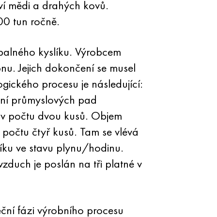
í mědi a drahých kovů.
00 tun ročně.
palného kyslíku. Výrobcem
nu. Jejich dokončení se musel
gického procesu je následující:
enní průmyslových pad
 v počtu dvou kusů. Objem
 počtu čtyř kusů. Tam se vlévá
ku ve stavu plynu/hodinu.
duch je poslán na tři platné v
ční fázi výrobního procesu