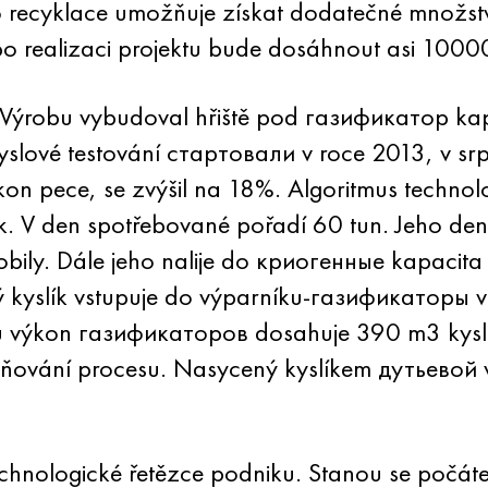
 recyklace umožňuje získat dodatečné množstv
o realizaci projektu bude dosáhnout asi 1000
a Výrobu vybudoval hřiště pod газификатор ka
yslové testování стартовали v roce 2013, v srp
on pece, se zvýšil na 18%. Algoritmus technolo
ík. V den spotřebované pořadí 60 tun. Jeho d
bily. Dále jeho nalije do криогенные kapacita
ý kyslík vstupuje do výparníku-газификаторы v
u výkon газификаторов dosahuje 390 m3 kyslí
eňování procesu. Nasycený kyslíkem дутьевой vz
echnologické řetězce podniku. Stanou se počáte