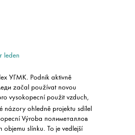
r
leden
x УГМК. Podnik aktivně
еди začal používat novou
pro vysokopecní použit vzduch,
é názory ohledně projektu sdílel
ysokopecní Výroba полиметаллов
objemu slínku. To je vedlejší