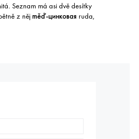
nitá. Seznam má asi dvě desítky
pětně z něj
měď-цинковая
ruda,