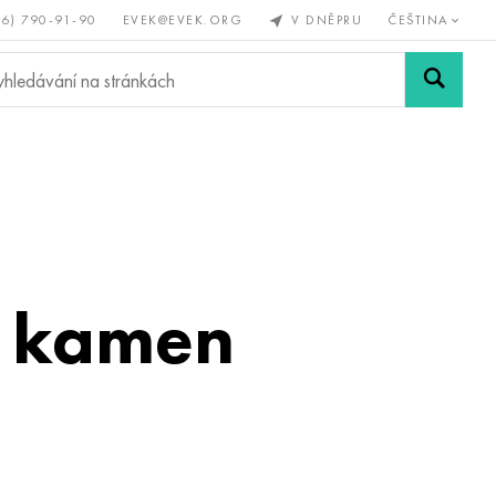
56) 790-91-90
EVEK@EVEK.ORG
V DNĚPRU
ČEŠTINA
železné
Legovaná
Sítě a
y
ocel
spoje
n kamen