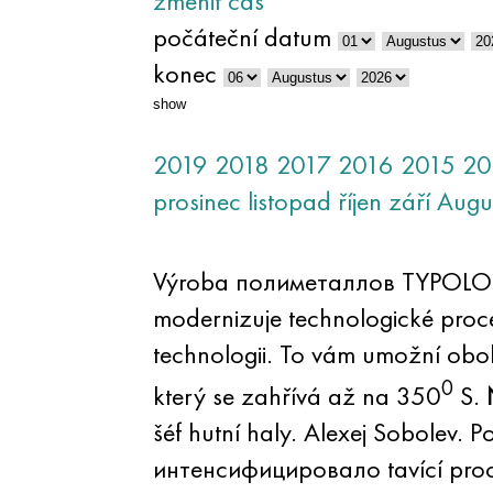
změnit čas
počáteční datum
konec
show
2019
2018
2017
2016
2015
20
prosinec
listopad
říjen
září
Augu
Výroba полиметаллов TYPOLOGI
modernizuje technologické pr
technologii. To vám umožní obo
0
který se zahřívá až na 350
S.
šéf hutní haly. Alexej Sobolev.
интенсифицировало tavící proces