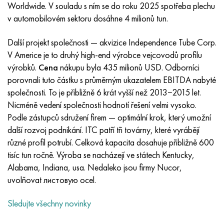
Inotherm
47ND
HN62VMYUT
VT-35
1.4466 - AISI 310MoLn
10X17H13M3T
2,0872, CuNi10Fe1Mn, Cw352h
Červená mosaz
45G2, 45g2, AISI 1144
Р6М5, 1.3343, hs6-5-2, sw7m
Worldwide. V souladu s ním se do roku 2025 spotřeba plechu
v automobilovém sektoru dosáhne 4 milionů tun.
incotest
47НХР
HN62MVKYU
PT-1M
Slitina Al6xn
10X18N18Yu4D
Silikonový hliníkový bronz
C84400, CuSn2ZnPb
Legovaná konstrukční ocel
Р6М5К5, 1,3243, hs6-5-2-5
Další projekt společnosti — akvizice Independence Tube Corp.
Jette M152
49 KF
HN63 MB
PT-3V
15-7Ph® - 1,4532
11X11N2V2MF
CW301G, C64200
C83600, CuSn5ZnPb
10g2, 10g2, AISI 1513
R6M5F3, 1,3344, hs6-5-3
V Americe je to druhý high-end výrobce vejcovodů profilu
výrobků.
Cena
nákupu byla 435 milionů USD. Odborníci
Kobalt 6B
49K2F, 49K2FA-VI
XN65VM
PT-7M
PH 13-8 Po - 1,4534
12Х18Н9Т
křemíkový bronz
12X2H4A, 15NiCr13, 1,5752
Р9М4К8,1,3207
porovnali tuto částku s průměrným ukazatelem EBITDA nabyté
společnosti. To je přibližně 6 krát vyšší než 2013−2015 let.
maraging 250
Slitina 50N
KhN65VMTYu
2B
1,4542 - 17-4Ph®
13X11N2V2MF
C65500, CuAl11Fe3
AC14, 11SMnPb30
R12F3, 1,3318, sw12
Nicméně vedení společnosti hodnotí řešení velmi vysoko.
Podle zástupců sdružení firem — optimální krok, který umožní
René 41
Slitina 50NP
KhN67MVTYu
SPT-2 sv
Custom 455® - 1.4543 - uns s45500
15x11mf
C65620, CuSi3Fe2Zn3
20G, 20mn5
P18, 1,3355, hs18-0-1, sw18
další rozvoj podnikání. ITC patří tři továrny, které vyrábějí
různé profil potrubí. Celková kapacita dosahuje přibližně 600
Maraging 300
50 NHS
KhN68VKTYU
AT3
1,4545 - 15-5Ph®
15x12vnmf
C65100, CuSi 1,5
20XH3A, AISI 4320, 20hn3a
Uhlíková ocel
tisíc tun ročně. Výroba se nacházejí ve státech Kentucky,
Alabama, Indiana, usa. Nedaleko jsou firmy Nucor,
Maraging 350
Slitina 52N
KhN68VMTYUK-vd
3M
1,4548 - 17-4Ph®
15H12H2MVFAB
Cín-olověný bronz
20HM, 24CrMo5, 20hm
У10,1.1645, C105W1
uvolňovat листовую ocel.
Sledujte všechny novinky
MP35N
52K12F
KhN70VMTYu
TL3
1,4550 - AISI 347
15X16K5N2MVFAB
c92200, CuSn6Zn4Pb2
25KhGM, 20CrMo5, 1,7264
11G12, 110G13L, X120Mn12