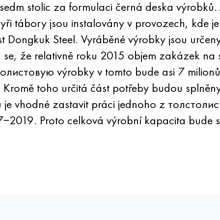
 sedm stolic za formulaci černá deska výrobků.
yři tábory jsou instalovány v provozech, kde je
st Dongkuk Steel. Vyráběné výrobky jsou určen
 se, že relativně roku 2015 objem zakázek na 
олистовую výrobky v tomto bude asi 7 milionů 
. Kromě toho určitá část potřeby budou splněny
 je vhodné zastavit práci jednoho z толстоли
17−2019. Proto celková výrobní kapacita bude 