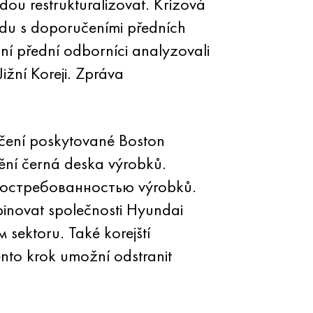
dou restrukturalizovat. Krizová
adu s doporučeními předních
ní přední odborníci analyzovali
ižní Koreji. Zpráva
učení poskytované Boston
tění černá deska výrobků.
m востребованностью výrobků.
binovat společnosti Hyundai
sektoru. Také korejští
nto krok umožní odstranit