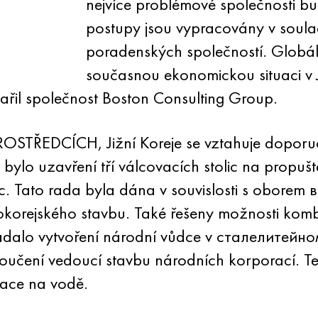
nejvíce problémové společnosti bu
postupy jsou vypracovány v soul
poradenských společností. Globál
současnou ekonomickou situaci v J
řil společnost Boston Consulting Group.
 PROSTŘEDCÍCH, Jižní Koreje se vztahuje dopor
bylo uzavření tří válcovacích stolic na propuš
ic. Tato rada byla dána v souvislosti s obore
hokorejského stavbu. Také řešeny možnosti kom
ádalo vytvoření národní vůdce v сталелитейном 
oučení vedoucí stavbu národních korporací. Te
race na vodě.