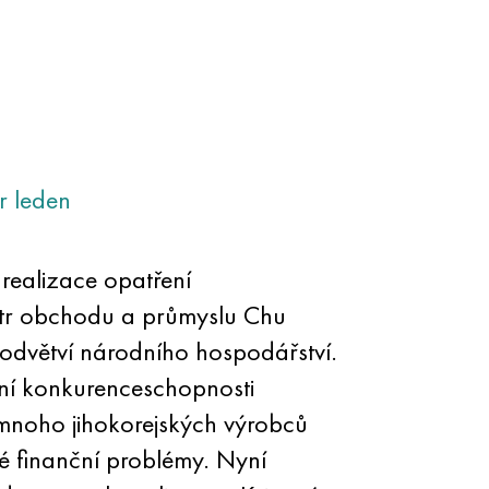
r
leden
 realizace opatření
nistr obchodu a průmyslu Chu
dvětví národního hospodářství.
ní konkurenceschopnosti
mnoho jihokorejských výrobců
 finanční problémy. Nyní