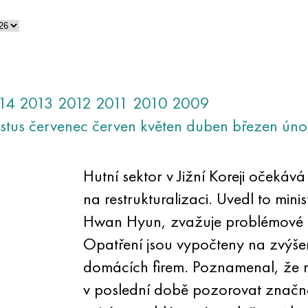
14
2013
2012
2011
2010
2009
stus
červenec
červen
květen
duben
březen
úno
Hutní sektor v Jižní Koreji očekává
na restrukturalizaci. Uvedl to mi
Hwan Hyun, zvažuje problémové o
Opatření jsou vypočteny na zvýše
domácích firem. Poznamenal, že 
v poslední době pozorovat značné