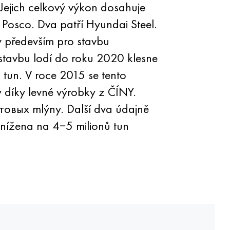
 Jejich celkový výkon dosahuje
 Posco. Dva patří Hyundai Steel.
y především pro stavbu
stavbu lodí do roku 2020 klesne
tun. V roce 2015 se tento
 díky levné výrobky z ČÍNY.
стовых mlýny. Další dva údajně
snížena na 4−5 milionů tun