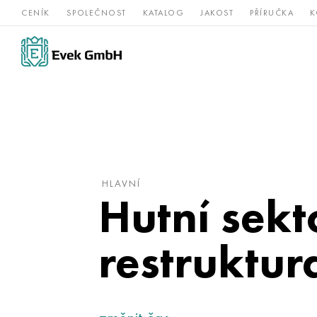
CENÍK
SPOLEČNOST
KATALOG
JAKOST
PŘÍRUČKA
K
Slitiny
nerezová
Vz
Titan
niklu
ocel
žá
HLAVNÍ
Hutní sekto
restruktur