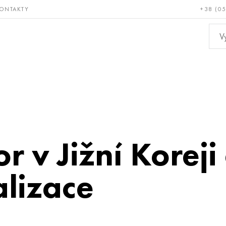
ONTAKTY
+38 (0
ácné a
Bronz, měď,
Ne
ruvzdorné
mosaz
kov
r v Jižní Koreji
alizace