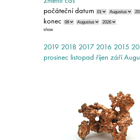
změnit čas
počáteční datum
konec
show
2019
2018
2017
2016
2015
20
prosinec
listopad
říjen
září
Augu