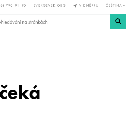
56) 790-91-90
EVEK@EVEK.ORG
V DNĚPRU
ČEŠTINA
železné
Legovaná
Sítě a
y
ocel
spoje
 čeká