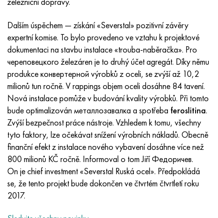
železniční dopravy.
Inotherm
47ND
HN62VMYUT
VT-35
1.4466 - AISI 310MoLn
10X17H13M3T
2,0872, CuNi10Fe1Mn, Cw352h
Červená mosaz
45G2, 45g2, AISI 1144
Р6М5, 1.3343, hs6-5-2, sw7m
Dalším úspěchem — získání «Severstal» pozitivní závěry
incotest
47НХР
HN62MVKYU
PT-1M
Slitina Al6xn
10X18N18Yu4D
Silikonový hliníkový bronz
C84400, CuSn2ZnPb
Legovaná konstrukční ocel
Р6М5К5, 1,3243, hs6-5-2-5
expertní komise. To bylo provedeno ve vztahu k projektové
dokumentaci na stavbu instalace «trouba-naběračka». Pro
Jette M152
49 KF
HN63 MB
PT-3V
15-7Ph® - 1,4532
11X11N2V2MF
CW301G, C64200
C83600, CuSn5ZnPb
10g2, 10g2, AISI 1513
R6M5F3, 1,3344, hs6-5-3
череповецкого železáren je to druhý účet agregát. Díky němu
produkce конвертерной výrobků z oceli, se zvýší až 10,2
Kobalt 6B
49K2F, 49K2FA-VI
XN65VM
PT-7M
PH 13-8 Po - 1,4534
12Х18Н9Т
křemíkový bronz
12X2H4A, 15NiCr13, 1,5752
Р9М4К8,1,3207
milionů tun ročně. V rappings objem oceli dosáhne 84 tavení.
Nová instalace pomůže v budování kvality výrobků. Při tomto
maraging 250
Slitina 50N
KhN65VMTYu
2B
1,4542 - 17-4Ph®
13X11N2V2MF
C65500, CuAl11Fe3
AC14, 11SMnPb30
R12F3, 1,3318, sw12
bude optimalizován металлозавалка a spotřeba
feroslitina
.
Zvýší bezpečnost práce nástroje. Vzhledem k tomu, všechny
René 41
Slitina 50NP
KhN67MVTYu
SPT-2 sv
Custom 455® - 1.4543 - uns s45500
15x11mf
C65620, CuSi3Fe2Zn3
20G, 20mn5
P18, 1,3355, hs18-0-1, sw18
tyto faktory, lze očekávat snížení výrobních nákladů. Obecně
finanční efekt z instalace nového vybavení dosáhne více než
Maraging 300
50 NHS
KhN68VKTYU
AT3
1,4545 - 15-5Ph®
15x12vnmf
C65100, CuSi 1,5
20XH3A, AISI 4320, 20hn3a
Uhlíková ocel
800 milionů KČ ročně. Informoval o tom Jiří Федоричев.
On je chief investment «Severstal Ruská ocel». Předpokládá
Maraging 350
Slitina 52N
KhN68VMTYUK-vd
3M
1,4548 - 17-4Ph®
15H12H2MVFAB
Cín-olověný bronz
20HM, 24CrMo5, 20hm
У10,1.1645, C105W1
se, že tento projekt bude dokončen ve čtvrtém čtvrtletí roku
2017.
MP35N
52K12F
KhN70VMTYu
TL3
1,4550 - AISI 347
15X16K5N2MVFAB
c92200, CuSn6Zn4Pb2
25KhGM, 20CrMo5, 1,7264
11G12, 110G13L, X120Mn12