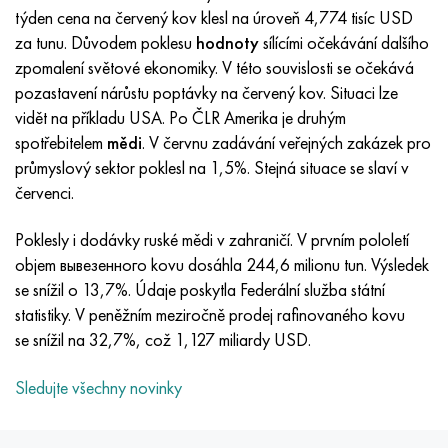
Inotherm
47ND
HN62VMYUT
VT-35
1.4466 - AISI 310MoLn
10X17H13M3T
2,0872, CuNi10Fe1Mn, Cw352h
Červená mosaz
45G2, 45g2, AISI 1144
Р6М5, 1.3343, hs6-5-2, sw7m
týden cena na červený kov klesl na úroveň 4,774 tisíc USD
za tunu. Důvodem poklesu
hodnoty
sílícími očekávání dalšího
incotest
47НХР
HN62MVKYU
PT-1M
Slitina Al6xn
10X18N18Yu4D
Silikonový hliníkový bronz
C84400, CuSn2ZnPb
Legovaná konstrukční ocel
Р6М5К5, 1,3243, hs6-5-2-5
zpomalení světové ekonomiky. V této souvislosti se očekává
pozastavení nárůstu poptávky na červený kov. Situaci lze
Jette M152
49 KF
HN63 MB
PT-3V
15-7Ph® - 1,4532
11X11N2V2MF
CW301G, C64200
C83600, CuSn5ZnPb
10g2, 10g2, AISI 1513
R6M5F3, 1,3344, hs6-5-3
vidět na příkladu USA. Po ČLR Amerika je druhým
spotřebitelem
mědi
. V červnu zadávání veřejných zakázek pro
Kobalt 6B
49K2F, 49K2FA-VI
XN65VM
PT-7M
PH 13-8 Po - 1,4534
12Х18Н9Т
křemíkový bronz
12X2H4A, 15NiCr13, 1,5752
Р9М4К8,1,3207
průmyslový sektor poklesl na 1,5%. Stejná situace se slaví v
červenci.
maraging 250
Slitina 50N
KhN65VMTYu
2B
1,4542 - 17-4Ph®
13X11N2V2MF
C65500, CuAl11Fe3
AC14, 11SMnPb30
R12F3, 1,3318, sw12
Poklesly i dodávky ruské mědi v zahraničí. V prvním pololetí
René 41
Slitina 50NP
KhN67MVTYu
SPT-2 sv
Custom 455® - 1.4543 - uns s45500
15x11mf
C65620, CuSi3Fe2Zn3
20G, 20mn5
P18, 1,3355, hs18-0-1, sw18
objem вывезенного kovu dosáhla 244,6 milionu tun. Výsledek
se snížil o 13,7%. Údaje poskytla Federální služba státní
Maraging 300
50 NHS
KhN68VKTYU
AT3
1,4545 - 15-5Ph®
15x12vnmf
C65100, CuSi 1,5
20XH3A, AISI 4320, 20hn3a
Uhlíková ocel
statistiky. V peněžním meziročně prodej rafinovaného kovu
se snížil na 32,7%, což 1,127 miliardy USD.
Maraging 350
Slitina 52N
KhN68VMTYUK-vd
3M
1,4548 - 17-4Ph®
15H12H2MVFAB
Cín-olověný bronz
20HM, 24CrMo5, 20hm
У10,1.1645, C105W1
Sledujte všechny novinky
MP35N
52K12F
KhN70VMTYu
TL3
1,4550 - AISI 347
15X16K5N2MVFAB
c92200, CuSn6Zn4Pb2
25KhGM, 20CrMo5, 1,7264
11G12, 110G13L, X120Mn12