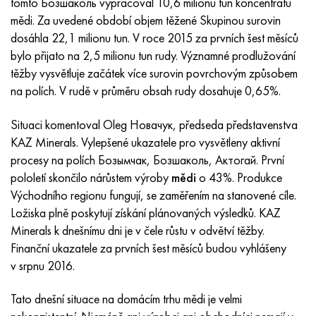
tomto Бозшаколь vypracoval 10,6 milionu tun koncentrátu
Inotherm
47ND
HN62VMYUT
VT-35
1.4466 - AISI 310MoLn
10X17H13M3T
2,0872, CuNi10Fe1Mn, Cw352h
Červená mosaz
45G2, 45g2, AISI 1144
Р6М5, 1.3343, hs6-5-2, sw7m
mědi. Za uvedené období objem těžené Skupinou surovin
dosáhla 22,1 milionu tun. V roce 2015 za prvních šest měsíců
incotest
47НХР
HN62MVKYU
PT-1M
Slitina Al6xn
10X18N18Yu4D
Silikonový hliníkový bronz
C84400, CuSn2ZnPb
Legovaná konstrukční ocel
Р6М5К5, 1,3243, hs6-5-2-5
bylo přijato na 2,5 milionu tun rudy. Významné prodlužování
těžby vysvětluje začátek více surovin povrchovým způsobem
Jette M152
49 KF
HN63 MB
PT-3V
15-7Ph® - 1,4532
11X11N2V2MF
CW301G, C64200
C83600, CuSn5ZnPb
10g2, 10g2, AISI 1513
R6M5F3, 1,3344, hs6-5-3
na polích. V rudě v průměru obsah rudy dosahuje 0,65%.
Kobalt 6B
49K2F, 49K2FA-VI
XN65VM
PT-7M
PH 13-8 Po - 1,4534
12Х18Н9Т
křemíkový bronz
12X2H4A, 15NiCr13, 1,5752
Р9М4К8,1,3207
Situaci komentoval Oleg Новачук, předseda představenstva
KAZ Minerals. Vylepšené ukazatele pro vysvětleny aktivní
maraging 250
Slitina 50N
KhN65VMTYu
2B
1,4542 - 17-4Ph®
13X11N2V2MF
C65500, CuAl11Fe3
AC14, 11SMnPb30
R12F3, 1,3318, sw12
procesy na polích Бозымчак, Бозшаколь, Актогай. První
pololetí skončilo nárůstem výroby
mědi
o 43%. Produkce
René 41
Slitina 50NP
KhN67MVTYu
SPT-2 sv
Custom 455® - 1.4543 - uns s45500
15x11mf
C65620, CuSi3Fe2Zn3
20G, 20mn5
P18, 1,3355, hs18-0-1, sw18
Východního regionu fungují, se zaměřením na stanovené cíle.
Ložiska plně poskytují získání plánovaných výsledků. KAZ
Maraging 300
50 NHS
KhN68VKTYU
AT3
1,4545 - 15-5Ph®
15x12vnmf
C65100, CuSi 1,5
20XH3A, AISI 4320, 20hn3a
Uhlíková ocel
Minerals k dnešnímu dni je v čele růstu v odvětví těžby.
Finanční ukazatele za prvních šest měsíců budou vyhlášeny
Maraging 350
Slitina 52N
KhN68VMTYUK-vd
3M
1,4548 - 17-4Ph®
15H12H2MVFAB
Cín-olověný bronz
20HM, 24CrMo5, 20hm
У10,1.1645, C105W1
v srpnu 2016.
MP35N
52K12F
KhN70VMTYu
TL3
1,4550 - AISI 347
15X16K5N2MVFAB
c92200, CuSn6Zn4Pb2
25KhGM, 20CrMo5, 1,7264
11G12, 110G13L, X120Mn12
Tato dnešní situace na domácím trhu mědi je velmi