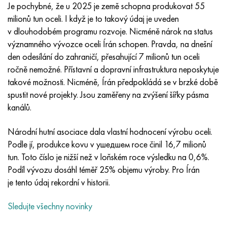
Inotherm
47ND
HN62VMYUT
VT-35
1.4466 - AISI 310MoLn
10X17H13M3T
2,0872, CuNi10Fe1Mn, Cw352h
Červená mosaz
45G2, 45g2, AISI 1144
Р6М5, 1.3343, hs6-5-2, sw7m
Je pochybné, že u 2025 je země schopna produkovat 55
milionů tun oceli. I když je to takový údaj je uveden
incotest
47НХР
HN62MVKYU
PT-1M
Slitina Al6xn
10X18N18Yu4D
Silikonový hliníkový bronz
C84400, CuSn2ZnPb
Legovaná konstrukční ocel
Р6М5К5, 1,3243, hs6-5-2-5
v dlouhodobém programu rozvoje. Nicméně nárok na status
významného vývozce oceli Írán schopen. Pravda, na dnešní
Jette M152
49 KF
HN63 MB
PT-3V
15-7Ph® - 1,4532
11X11N2V2MF
CW301G, C64200
C83600, CuSn5ZnPb
10g2, 10g2, AISI 1513
R6M5F3, 1,3344, hs6-5-3
den odesílání do zahraničí, přesahující 7 milionů tun oceli
ročně nemožné. Přístavní a dopravní infrastruktura neposkytuje
Kobalt 6B
49K2F, 49K2FA-VI
XN65VM
PT-7M
PH 13-8 Po - 1,4534
12Х18Н9Т
křemíkový bronz
12X2H4A, 15NiCr13, 1,5752
Р9М4К8,1,3207
takové možnosti. Nicméně, Írán předpokládá se v brzké době
spustit nové projekty. Jsou zaměřeny na zvýšení šířky pásma
maraging 250
Slitina 50N
KhN65VMTYu
2B
1,4542 - 17-4Ph®
13X11N2V2MF
C65500, CuAl11Fe3
AC14, 11SMnPb30
R12F3, 1,3318, sw12
kanálů.
René 41
Slitina 50NP
KhN67MVTYu
SPT-2 sv
Custom 455® - 1.4543 - uns s45500
15x11mf
C65620, CuSi3Fe2Zn3
20G, 20mn5
P18, 1,3355, hs18-0-1, sw18
Národní hutní asociace dala vlastní hodnocení výrobu oceli.
Podle jí, produkce kovu v ушедшем roce činil 16,7 milionů
Maraging 300
50 NHS
KhN68VKTYU
AT3
1,4545 - 15-5Ph®
15x12vnmf
C65100, CuSi 1,5
20XH3A, AISI 4320, 20hn3a
Uhlíková ocel
tun. Toto číslo je nižší než v loňském roce výsledku na 0,6%.
Podíl vývozu dosáhl téměř 25% objemu výroby. Pro Írán
Maraging 350
Slitina 52N
KhN68VMTYUK-vd
3M
1,4548 - 17-4Ph®
15H12H2MVFAB
Cín-olověný bronz
20HM, 24CrMo5, 20hm
У10,1.1645, C105W1
je tento údaj rekordní v historii.
Sledujte všechny novinky
MP35N
52K12F
KhN70VMTYu
TL3
1,4550 - AISI 347
15X16K5N2MVFAB
c92200, CuSn6Zn4Pb2
25KhGM, 20CrMo5, 1,7264
11G12, 110G13L, X120Mn12