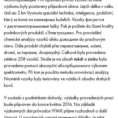
Inotherm
47ND
HN62VMYUT
VT-35
1.4466 - AISI 310MoLn
10X17H13M3T
2,0872, CuNi10Fe1Mn, Cw352h
Červená mosaz
45G2, 45g2, AISI 1144
Р6М5, 1.3343, hs6-5-2, sw7m
výzkumu byly postaveny příjezdové silnice. Jejich délka v celku
činil asi 2 km Vyvinuta speciální technika, inteligence, prubířství,
incotest
47НХР
HN62MVKYU
PT-1M
Slitina Al6xn
10X18N18Yu4D
Silikonový hliníkový bronz
C84400, CuSn2ZnPb
Legovaná konstrukční ocel
Р6М5К5, 1,3243, hs6-5-2-5
který se koná na клинкерных kuželích. Vzorky фасуются
v десятикилограммовые tašky. Pak je pošlete do řízení kvality
Jette M152
49 KF
HN63 MB
PT-3V
15-7Ph® - 1,4532
11X11N2V2MF
CW301G, C64200
C83600, CuSn5ZnPb
10g2, 10g2, AISI 1513
R6M5F3, 1,3344, hs6-5-3
podnikových produktů «Электроцинк». Pro provádění
chemické analýzy vzorků slínku доводили do prachovým
Kobalt 6B
49K2F, 49K2FA-VI
XN65VM
PT-7M
PH 13-8 Po - 1,4534
12Х18Н9Т
křemíkový bronz
12X2H4A, 15NiCr13, 1,5752
Р9М4К8,1,3207
stavu. Dále produkt chyběl přes перекатывание, sušení,
drcení, истирание, dvojsmyslný. Celkově byla provedena
maraging 250
Slitina 50N
KhN65VMTYu
2B
1,4542 - 17-4Ph®
13X11N2V2MF
C65500, CuAl11Fe3
AC14, 11SMnPb30
R12F3, 1,3318, sw12
selekce 258 vzorků. Studie je na obsah
mědi
a
zinku
byla
provedena pomocí absorpční абсорбционного výkonem
René 41
Slitina 50NP
KhN67MVTYu
SPT-2 sv
Custom 455® - 1.4543 - uns s45500
15x11mf
C65620, CuSi3Fe2Zn3
20G, 20mn5
P18, 1,3355, hs18-0-1, sw18
spektrometru. Při tom je použita metoda srovnávací analýzy.
Nicméně vzorky byly testovány ve vztahu k obsahu drahých
Maraging 300
50 NHS
KhN68VKTYU
AT3
1,4545 - 15-5Ph®
15x12vnmf
C65100, CuSi 1,5
20XH3A, AISI 4320, 20hn3a
Uhlíková ocel
kovů.
Maraging 350
Slitina 52N
KhN68VMTYUK-vd
3M
1,4548 - 17-4Ph®
15H12H2MVFAB
Cín-olověný bronz
20HM, 24CrMo5, 20hm
У10,1.1645, C105W1
V souladu s podmínkami dohody, výsledky provedených prací
bude připraven do konce května 2016. Na základě
MP35N
52K12F
KhN70VMTYu
TL3
1,4550 - AISI 347
15X16K5N2MVFAB
c92200, CuSn6Zn4Pb2
25KhGM, 20CrMo5, 1,7264
11G12, 110G13L, X120Mn12
výzkumných dat průvodce УГМК přijme rozhodnutí o další
činnosti. U navržených variant regenerací skládky. Je také