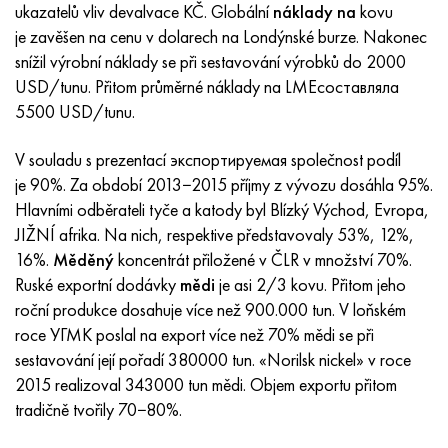
Inotherm
47ND
HN62VMYUT
VT-35
1.4466 - AISI 310MoLn
10X17H13M3T
2,0872, CuNi10Fe1Mn, Cw352h
Červená mosaz
45G2, 45g2, AISI 1144
Р6М5, 1.3343, hs6-5-2, sw7m
ukazatelů vliv devalvace KČ. Globální
náklady na
kovu
je zavěšen na cenu v dolarech na Londýnské burze. Nakonec
incotest
47НХР
HN62MVKYU
PT-1M
Slitina Al6xn
10X18N18Yu4D
Silikonový hliníkový bronz
C84400, CuSn2ZnPb
Legovaná konstrukční ocel
Р6М5К5, 1,3243, hs6-5-2-5
snížil výrobní náklady se při sestavování výrobků do 2000
USD/tunu. Přitom průměrné náklady na LMEсоставляла
Jette M152
49 KF
HN63 MB
PT-3V
15-7Ph® - 1,4532
11X11N2V2MF
CW301G, C64200
C83600, CuSn5ZnPb
10g2, 10g2, AISI 1513
R6M5F3, 1,3344, hs6-5-3
5500 USD/tunu.
Kobalt 6B
49K2F, 49K2FA-VI
XN65VM
PT-7M
PH 13-8 Po - 1,4534
12Х18Н9Т
křemíkový bronz
12X2H4A, 15NiCr13, 1,5752
Р9М4К8,1,3207
V souladu s prezentací экспортируемая společnost podíl
je 90%. Za období 2013−2015 příjmy z vývozu dosáhla 95%.
maraging 250
Slitina 50N
KhN65VMTYu
2B
1,4542 - 17-4Ph®
13X11N2V2MF
C65500, CuAl11Fe3
AC14, 11SMnPb30
R12F3, 1,3318, sw12
Hlavními odběrateli tyče a katody byl Blízký Východ, Evropa,
JIŽNÍ afrika. Na nich, respektive představovaly 53%, 12%,
René 41
Slitina 50NP
KhN67MVTYu
SPT-2 sv
Custom 455® - 1.4543 - uns s45500
15x11mf
C65620, CuSi3Fe2Zn3
20G, 20mn5
P18, 1,3355, hs18-0-1, sw18
16%.
Měděný
koncentrát přiložené v ČLR v množství 70%.
Ruské exportní dodávky
mědi
je asi 2/3 kovu. Přitom jeho
Maraging 300
50 NHS
KhN68VKTYU
AT3
1,4545 - 15-5Ph®
15x12vnmf
C65100, CuSi 1,5
20XH3A, AISI 4320, 20hn3a
Uhlíková ocel
roční produkce dosahuje více než 900.000 tun. V loňském
roce УГМК poslal na export více než 70% mědi se při
Maraging 350
Slitina 52N
KhN68VMTYUK-vd
3M
1,4548 - 17-4Ph®
15H12H2MVFAB
Cín-olověný bronz
20HM, 24CrMo5, 20hm
У10,1.1645, C105W1
sestavování její pořadí 380000 tun. «Norilsk nickel» v roce
2015 realizoval 343000 tun mědi. Objem exportu přitom
MP35N
52K12F
KhN70VMTYu
TL3
1,4550 - AISI 347
15X16K5N2MVFAB
c92200, CuSn6Zn4Pb2
25KhGM, 20CrMo5, 1,7264
11G12, 110G13L, X120Mn12
tradičně tvořily 70−80%.