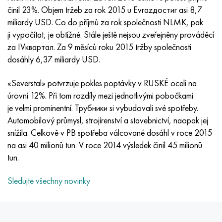
Inotherm
47ND
HN62VMYUT
VT-35
1.4466 - AISI 310MoLn
10X17H13M3T
2,0872, CuNi10Fe1Mn, Cw352h
Červená mosaz
45G2, 45g2, AISI 1144
Р6М5, 1.3343, hs6-5-2, sw7m
činil 23%. Objem tržeb za rok 2015 u Evrazдостиг asi 8,7
miliardy USD. Co do příjmů za rok společnosti NLMK, pak
incotest
47НХР
HN62MVKYU
PT-1M
Slitina Al6xn
10X18N18Yu4D
Silikonový hliníkový bronz
C84400, CuSn2ZnPb
Legovaná konstrukční ocel
Р6М5К5, 1,3243, hs6-5-2-5
ji vypočítat, je obtížné. Stále ještě nejsou zveřejněny prováděcí
za IVквартал. Za 9 měsíců roku 2015 tržby společnosti
Jette M152
49 KF
HN63 MB
PT-3V
15-7Ph® - 1,4532
11X11N2V2MF
CW301G, C64200
C83600, CuSn5ZnPb
10g2, 10g2, AISI 1513
R6M5F3, 1,3344, hs6-5-3
dosáhly 6,37 miliardy USD.
Kobalt 6B
49K2F, 49K2FA-VI
XN65VM
PT-7M
PH 13-8 Po - 1,4534
12Х18Н9Т
křemíkový bronz
12X2H4A, 15NiCr13, 1,5752
Р9М4К8,1,3207
«Severstal» potvrzuje pokles poptávky v RUSKÉ oceli na
úrovni 12%. Při tom rozdíly mezi jednotlivými pobočkami
maraging 250
Slitina 50N
KhN65VMTYu
2B
1,4542 - 17-4Ph®
13X11N2V2MF
C65500, CuAl11Fe3
AC14, 11SMnPb30
R12F3, 1,3318, sw12
je velmi prominentní. Трубники si vybudovali své spotřeby.
Automobilový průmysl, strojírenství a stavebnictví, naopak jej
René 41
Slitina 50NP
KhN67MVTYu
SPT-2 sv
Custom 455® - 1.4543 - uns s45500
15x11mf
C65620, CuSi3Fe2Zn3
20G, 20mn5
P18, 1,3355, hs18-0-1, sw18
snížila. Celkově v PB spotřeba válcované dosáhl v roce 2015
na asi 40 milionů tun. V roce 2014 výsledek činil 45 milionů
Maraging 300
50 NHS
KhN68VKTYU
AT3
1,4545 - 15-5Ph®
15x12vnmf
C65100, CuSi 1,5
20XH3A, AISI 4320, 20hn3a
Uhlíková ocel
tun.
Maraging 350
Slitina 52N
KhN68VMTYUK-vd
3M
1,4548 - 17-4Ph®
15H12H2MVFAB
Cín-olověný bronz
20HM, 24CrMo5, 20hm
У10,1.1645, C105W1
Sledujte všechny novinky
MP35N
52K12F
KhN70VMTYu
TL3
1,4550 - AISI 347
15X16K5N2MVFAB
c92200, CuSn6Zn4Pb2
25KhGM, 20CrMo5, 1,7264
11G12, 110G13L, X120Mn12