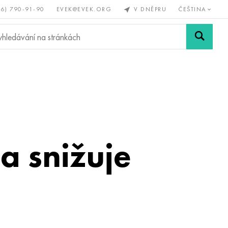
56) 790-91-90
EVEK@EVEK.ORG
V DNĚPRU
ČEŠTINA
železné
Legovaná
Sítě a
y
ocel
spoje
a snižuje