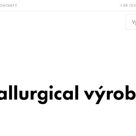
ONTAKTY
+38 (0
ácné a
Bronz, měď,
Ne
ruvzdorné
mosaz
kov
llurgical výrob