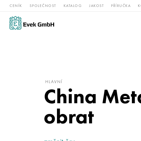
CENÍK
SPOLEČNOST
KATALOG
JAKOST
PŘÍRUČKA
K
Slitiny
nerezová
Vz
Titan
niklu
ocel
žá
HLAVNÍ
China Meta
obrat