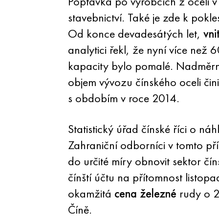
Poptávka po výrobcích z oceli v
stavebnictví. Také je zde k pokl
Od konce devadesátých let,
vni
analytici řekl, že nyní více ne
kapacity bylo pomalé. Nadměrné
objem vývozu čínského oceli čin
s obdobím v roce 2014.
Statistický úřad čínské říci o n
Zahraniční odborníci v tomto př
do určité míry obnovit sektor čí
čínští účtu na přítomnost list
okamžitá
cena železné
rudy o 2
Číně.