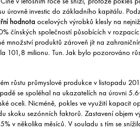
 Číně v letošním roce se sníží, protože pokles 
esu úrovně investic do základního kapitálu. Po
třní hodnota
ocelových výrobků klesly na nejni
ž 60% čínských společností působících v rozpací
 množství produktů zároveň jít na zahraniční
ila 101,8 milionu. Tun. Jak bylo pozorováno rů
áhlém růstu průmyslové produkce v listopadu 20
ípadě se spoléhal na ukazatelích na úrovni 5.
nské oceli. Nicméně, pokles ve využití kapacit o
opadu skoku sezónních faktorů. Zastavení obje
5% v několika měsíců. V souladu s tím se snížil