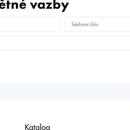
ětné vazby
Katalog