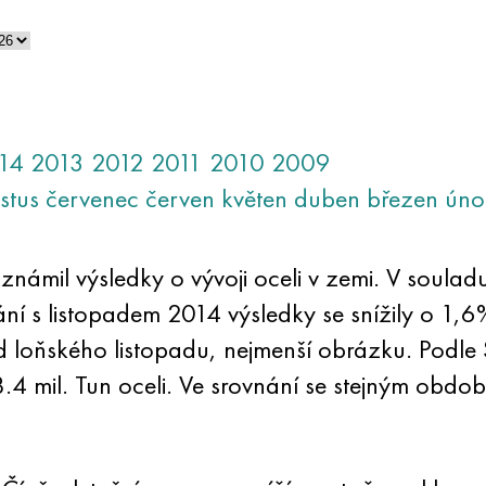
14
2013
2012
2011
2010
2009
stus
červenec
červen
květen
duben
březen
úno
oznámil výsledky o vývoji oceli v zemi. V soulad
ání s listopadem 2014 výsledky se snížily o 1
d loňského listopadu, nejmenší obrázku. Podle 
4 mil. Tun oceli. Ve srovnání se stejným obdob