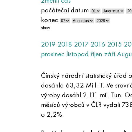
změnit čas
počáteční datum
konec
show
2019
2018
2017
2016
2015
20
prosinec
listopad
říjen
září
Augu
Čínský národní statistický úřad 
dosáhla 63,32 Mill. T. Ve srovn
výroby dosáhl 2.111 mil. Tun. O
měsíců výrobců v ČLR vydali 738.
o 2,2%.