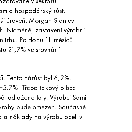
pozorované v sektoru
dzim a hospodářský růst.
žší úroveň. Morgan Stanley
ch. Nicméně, zastavení výrobní
m trhu. Po dobu 11 měsíců
stu 21,7% ve srovnání
15. Tento nárůst byl 6,2%.
6−5.7%. Třeba takový blbec
pět odloženo lety. Výrobci Sami
m výroby bude omezen. Současně
a a náklady na výrobu oceli v