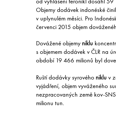
od vyhlášení feronikl dosáhl 59 
Objemy dodávek indonéské činil
v uplynulém měsíci. Pro Indonés
červenci 2015 objem dovážené
Dovážené objemy
niklu
koncentr
s objemem dodávek v ČLR na úro
období 19 466 milionů byl dov
Ruští dodávky syrového
niklu
v z
vyjádření, objem vyváženého s
nezpracovaných země kov-SNS s
milionu tun.