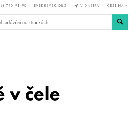
56) 790-91-90
EVEK@EVEK.ORG
V DNĚPRU
ČEŠTINA
železné
Legovaná
Sítě a
y
ocel
spoje
 v čele