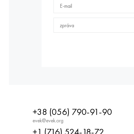
+38 (056) 790-91-90
evek@evek.org
+1 (716) 524-18-72