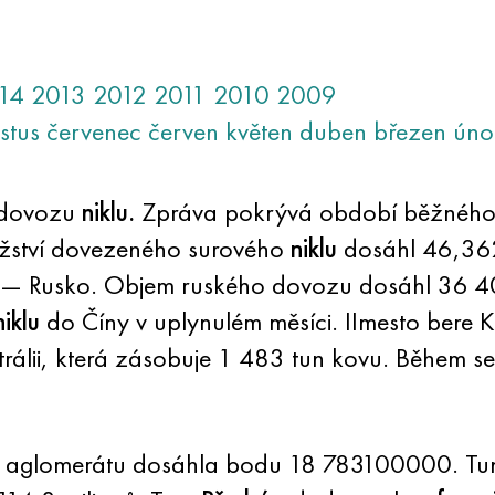
14
2013
2012
2011
2010
2009
stus
červenec
červen
květen
duben
březen
úno
o dovozu
niklu.
Zpráva pokrývá období běžného
ožství dovezeného surového
niklu
dosáhl 46,362 
 — Rusko. Objem ruského dovozu dosáhl 36 408
iklu
do Číny v uplynulém měsíci. IImesto bere
strálii, která zásobuje 1 483 tun kovu. Během 
h aglomerátu dosáhla bodu 18 783100000. Tun