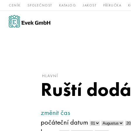
CENÍK
SPOLEČNOST
KATALOG
JAKOST
PŘÍRUČKA
K
Slitiny
nerezová
Vz
Titan
niklu
ocel
žá
HLAVNÍ
Ruští dodá
změnit čas
počáteční datum