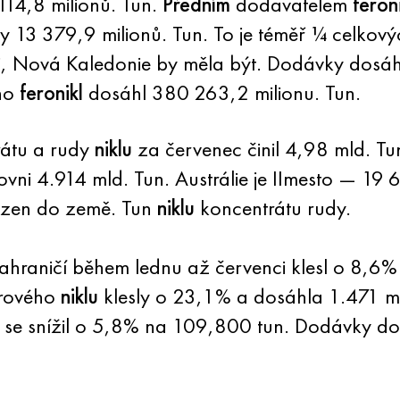
114,8 milionů. Tun.
Předním
dodavatelem
feron
y 13 379,9 milionů. Tun. To je téměř ¼ celko
ii, Nová Kaledonie by měla být. Dodávky dosá
ho
feronikl
dosáhl 380 263,2 milionu. Tun.
átu a rudy
niklu
za červenec činil 4,98 mld. Tun
vni 4.914 mld. Tun. Austrálie je IImesto — 19
ezen do země. Tun
niklu
koncentrátu rudy.
ahraničí během lednu až červenci klesl o 8,6
urového
niklu
klesly o 23,1% a dosáhla 1.471 
e snížil o 5,8% na 109,800 tun. Dodávky do