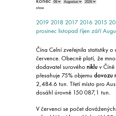
konec
show
2019
2018
2017
2016
2015
20
prosinec
listopad
říjen
září
Augu
Čína Celní zveřejnila statistiky 
července. Obecně platí, že mn
dodavatel surového
niklu
v Číně
přesahuje 75% objemu
dovozu n
2,484.6 tun. Třetí místo pro Au
dosáhl úrovně 150 087,1 tun.
V červenci se počet dováženýc