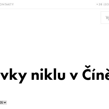
ONTAKTY
+38 (0
ácné a
Bronz, měď,
Ne
ruvzdorné
mosaz
kov
vky niklu v Číně