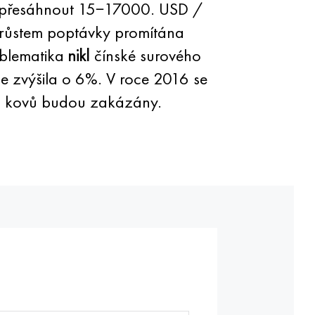
y přesáhnout 15−17000. USD /
d růstem poptávky promítána
oblematika
nikl
čínské surového
e zvýšila o 6%. V roce 2016 se
ých kovů budou zakázány.