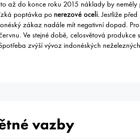
 a to až do konce roku 2015 náklady by neměl
 nízká poptávka po
nerezové oceli.
Jestliže pře
donéský zákaz nadále mít negativní dopad. Pr
červnu. Ve stejné době, celosvětová produkce s
t. Spotřeba zvýší vývoz indonéských neželezn
ětné vazby