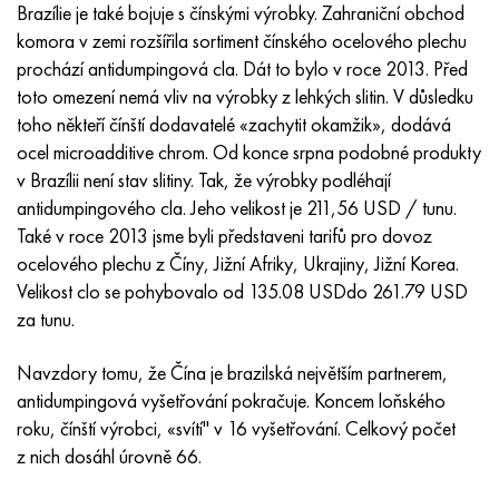
Inotherm
47ND
HN62VMYUT
VT-35
1.4466 - AISI 310MoLn
10X17H13M3T
2,0872, CuNi10Fe1Mn, Cw352h
Červená mosaz
45G2, 45g2, AISI 1144
Р6М5, 1.3343, hs6-5-2, sw7m
Brazílie je také bojuje s čínskými výrobky. Zahraniční obchod
komora v zemi rozšířila sortiment čínského ocelového plechu
incotest
47НХР
HN62MVKYU
PT-1M
Slitina Al6xn
10X18N18Yu4D
Silikonový hliníkový bronz
C84400, CuSn2ZnPb
Legovaná konstrukční ocel
Р6М5К5, 1,3243, hs6-5-2-5
prochází antidumpingová cla. Dát to bylo v roce 2013. Před
toto omezení nemá vliv na výrobky z lehkých slitin. V důsledku
Jette M152
49 KF
HN63 MB
PT-3V
15-7Ph® - 1,4532
11X11N2V2MF
CW301G, C64200
C83600, CuSn5ZnPb
10g2, 10g2, AISI 1513
R6M5F3, 1,3344, hs6-5-3
toho někteří čínští dodavatelé «zachytit okamžik», dodává
ocel microadditive chrom. Od konce srpna podobné produkty
Kobalt 6B
49K2F, 49K2FA-VI
XN65VM
PT-7M
PH 13-8 Po - 1,4534
12Х18Н9Т
křemíkový bronz
12X2H4A, 15NiCr13, 1,5752
Р9М4К8,1,3207
v Brazílii není stav slitiny. Tak, že výrobky podléhají
antidumpingového cla. Jeho velikost je 211,56 USD / tunu.
maraging 250
Slitina 50N
KhN65VMTYu
2B
1,4542 - 17-4Ph®
13X11N2V2MF
C65500, CuAl11Fe3
AC14, 11SMnPb30
R12F3, 1,3318, sw12
Také v roce 2013 jsme byli představeni tarifů pro dovoz
ocelového plechu z Číny, Jižní Afriky, Ukrajiny, Jižní Korea.
René 41
Slitina 50NP
KhN67MVTYu
SPT-2 sv
Custom 455® - 1.4543 - uns s45500
15x11mf
C65620, CuSi3Fe2Zn3
20G, 20mn5
P18, 1,3355, hs18-0-1, sw18
Velikost clo se pohybovalo od 135.08 USDdo 261.79 USD
za tunu.
Maraging 300
50 NHS
KhN68VKTYU
AT3
1,4545 - 15-5Ph®
15x12vnmf
C65100, CuSi 1,5
20XH3A, AISI 4320, 20hn3a
Uhlíková ocel
Navzdory tomu, že Čína je brazilská největším partnerem,
Maraging 350
Slitina 52N
KhN68VMTYUK-vd
3M
1,4548 - 17-4Ph®
15H12H2MVFAB
Cín-olověný bronz
20HM, 24CrMo5, 20hm
У10,1.1645, C105W1
antidumpingová vyšetřování pokračuje. Koncem loňského
roku, čínští výrobci, «svítí" v 16 vyšetřování. Celkový počet
MP35N
52K12F
KhN70VMTYu
TL3
1,4550 - AISI 347
15X16K5N2MVFAB
c92200, CuSn6Zn4Pb2
25KhGM, 20CrMo5, 1,7264
11G12, 110G13L, X120Mn12
z nich dosáhl úrovně 66.