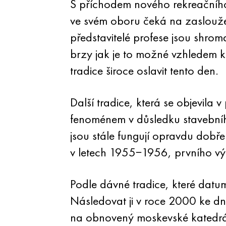
S příchodem nového rekreačního t
ve svém oboru čeká na zasloužen
představitelé profese jsou shrom
brzy jak je to možné vzhledem ke
tradice široce oslavit tento den.
Další tradice, která se objevila
fenoménem v důsledku stavební
jsou stále fungují opravdu dobř
v letech 1955−1956, prvního výr
Podle dávné tradice, které datu
Následovat ji v roce 2000 ke dn
na obnovený moskevské katedrále