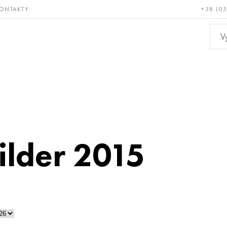
ONTAKTY
+38 (0
ácné a
Bronz, měď,
Ne
ruvzdorné
mosaz
kov
ilder 2015