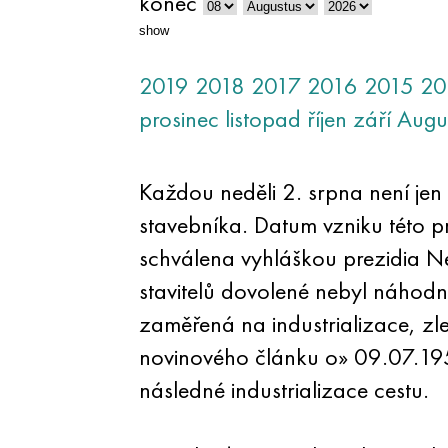
konec
show
2019
2018
2017
2016
2015
20
prosinec
listopad
říjen
září
Augu
Každou neděli 2. srpna není jen
stavebníka. Datum vzniku této 
schválena vyhláškou prezidia Ne
stavitelů dovolené nebyl náhodn
zaměřená na industrializace, zle
novinového článku o» 09.07.1955
následné industrializace cestu.