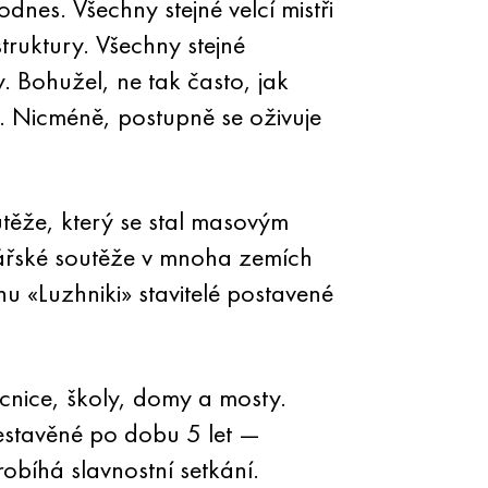
dnes. Všechny stejné velcí mistři
ruktury. Všechny stejné
. Bohužel, ne tak často, jak
ku. Nicméně, postupně se oživuje
outěže, který se stal masovým
ářské soutěže v mnoha zemích
u «Luzhniki» stavitelé postavené
cnice, školy, domy a mosty.
zestavěné po dobu 5 let —
obíhá slavnostní setkání.