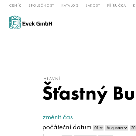
CENÍK
SPOLEČNOST
KATALOG
JAKOST
PŘÍRUČKA
K
Slitiny
nerezová
Vz
Titan
niklu
ocel
žá
HLAVNÍ
Šťastný Bu
změnit čas
počáteční datum