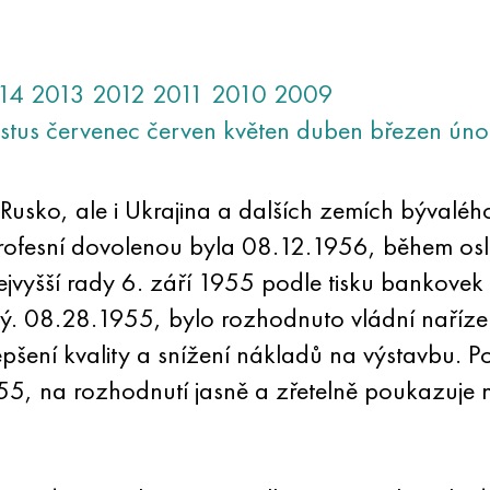
14
2013
2012
2011
2010
2009
stus
červenec
červen
květen
duben
březen
úno
 Rusko, ale i Ukrajina a dalších zemích bývalé
profesní dovolenou byla 08.12.1956, během os
jvyšší rady 6. září 1955 podle tisku bankovek
ý. 08.28.1955, bylo rozhodnuto vládní nařízen
pšení kvality a snížení nákladů na výstavbu. P
, na rozhodnutí jasně a zřetelně poukazuje na