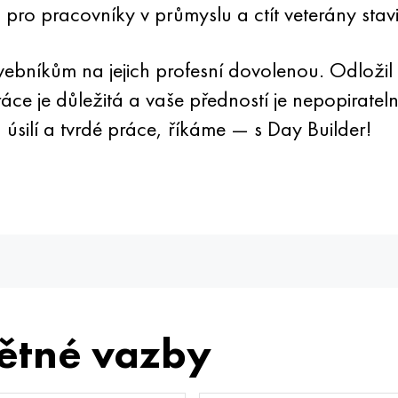
ro pracovníky v průmyslu a ctít veterány stavi
bníkům na jejich profesní dovolenou. Odložil l
 práce je důležitá a vaše předností je nepopirate
úsilí a tvrdé práce, říkáme — s Day Builder!
ětné vazby