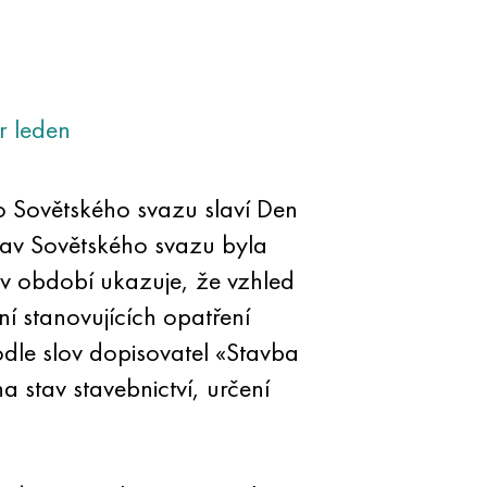
r
leden
ho Sovětského svazu slaví Den
lav Sovětského svazu byla
 v období ukazuje, že vzhled
í stanovujících opatření
odle slov dopisovatel «Stavba
 stav stavebnictví, určení