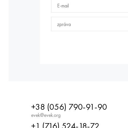
+38 (056) 790-91-90
evek@evek.org
+1 (716) 524-18-72