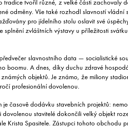
radice tvořil různé, z velké části zachovaly do
é odměny. Vše také rozhodl slavností vládní st
ažďovány pro jídelního stolu oslavit své úspěchy
 splnění zvláštních výstavy u příležitosti svát
 v předvečer slavnostního data — socialistické s
ho boomu. A dnes, díky duchu zdravé hospod
e známých objektů. Je známo, že miliony stadion
očí profesionální dovolenou.
m je časově dodávku stavebních projektů: nemo
i dovolenou stavitelé dokončili velký objekt ro
 Krista Spasitele. Zástupci tohoto obchodu pr