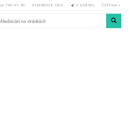
56) 790-91-90
EVEK@EVEK.ORG
V DNĚPRU
ČEŠTINA
železné
Legovaná
Sítě a
y
ocel
spoje