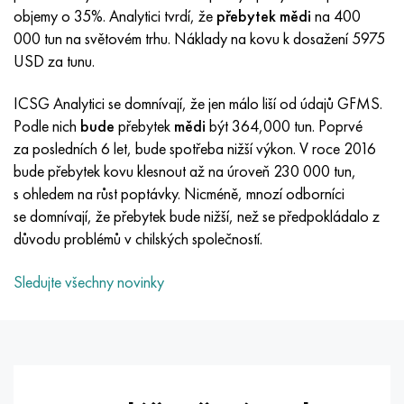
Inotherm
47ND
HN62VMYUT
VT-35
1.4466 - AISI 310MoLn
10X17H13M3T
2,0872, CuNi10Fe1Mn, Cw352h
Červená mosaz
45G2, 45g2, AISI 1144
Р6М5, 1.3343, hs6-5-2, sw7m
objemy o 35%. Analytici tvrdí, že
přebytek mědi
na 400
000 tun na světovém trhu. Náklady na kovu k dosažení 5975
incotest
47НХР
HN62MVKYU
PT-1M
Slitina Al6xn
10X18N18Yu4D
Silikonový hliníkový bronz
C84400, CuSn2ZnPb
Legovaná konstrukční ocel
Р6М5К5, 1,3243, hs6-5-2-5
USD za tunu.
Jette M152
49 KF
HN63 MB
PT-3V
15-7Ph® - 1,4532
11X11N2V2MF
CW301G, C64200
C83600, CuSn5ZnPb
10g2, 10g2, AISI 1513
R6M5F3, 1,3344, hs6-5-3
ICSG Analytici se domnívají, že jen málo liší od údajů GFMS.
Podle nich
bude
přebytek
mědi
být 364,000 tun. Poprvé
Kobalt 6B
49K2F, 49K2FA-VI
XN65VM
PT-7M
PH 13-8 Po - 1,4534
12Х18Н9Т
křemíkový bronz
12X2H4A, 15NiCr13, 1,5752
Р9М4К8,1,3207
za posledních 6 let, bude spotřeba nižší výkon. V roce 2016
bude přebytek kovu klesnout až na úroveň 230 000 tun,
maraging 250
Slitina 50N
KhN65VMTYu
2B
1,4542 - 17-4Ph®
13X11N2V2MF
C65500, CuAl11Fe3
AC14, 11SMnPb30
R12F3, 1,3318, sw12
s ohledem na růst poptávky. Nicméně, mnozí odborníci
se domnívají, že přebytek bude nižší, než se předpokládalo z
René 41
Slitina 50NP
KhN67MVTYu
SPT-2 sv
Custom 455® - 1.4543 - uns s45500
15x11mf
C65620, CuSi3Fe2Zn3
20G, 20mn5
P18, 1,3355, hs18-0-1, sw18
důvodu problémů v chilských společností.
Maraging 300
50 NHS
KhN68VKTYU
AT3
1,4545 - 15-5Ph®
15x12vnmf
C65100, CuSi 1,5
20XH3A, AISI 4320, 20hn3a
Uhlíková ocel
Sledujte všechny novinky
Maraging 350
Slitina 52N
KhN68VMTYUK-vd
3M
1,4548 - 17-4Ph®
15H12H2MVFAB
Cín-olověný bronz
20HM, 24CrMo5, 20hm
У10,1.1645, C105W1
MP35N
52K12F
KhN70VMTYu
TL3
1,4550 - AISI 347
15X16K5N2MVFAB
c92200, CuSn6Zn4Pb2
25KhGM, 20CrMo5, 1,7264
11G12, 110G13L, X120Mn12