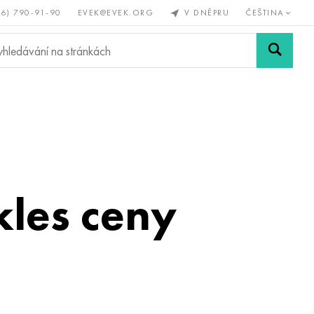
56) 790-91-90
EVEK@EVEK.ORG
V DNĚPRU
ČEŠTINA
železné
Legovaná
Sítě a
y
ocel
spoje
kles ceny