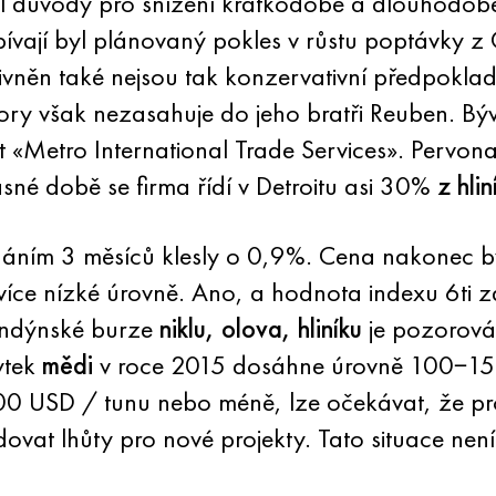
al důvody pro snížení krátkodobé a dlouhodo
pívají byl plánovaný pokles v růstu poptávky z Č
ivněn také nejsou tak konzervativní předpokla
tory však nezasahuje do jeho bratři Reuben. Bý
ost «Metro International Trade Services». Pervo
é době se firma řídí v Detroitu asi 30%
z hlin
áním 3 měsíců klesly o 0,9%. Cena nakonec b
jvíce nízké úrovně. Ano, a hodnota indexu 6ti 
Londýnské burze
niklu, olova, hliníku
je pozorován
ytek
mědi
v roce 2015 dosáhne úrovně 100−150 
0 USD / tunu nebo méně, lze očekávat, že pr
idovat lhůty pro nové projekty. Tato situace nen