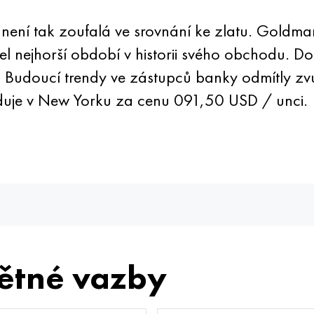
není tak zoufalá ve srovnání ke zlatu. Goldm
šel nejhorší období v historii svého obchodu. 
 Budoucí trendy ve zástupců banky odmítly zvu
uje v New Yorku za cenu 091,50 USD / unci.
ětné vazby