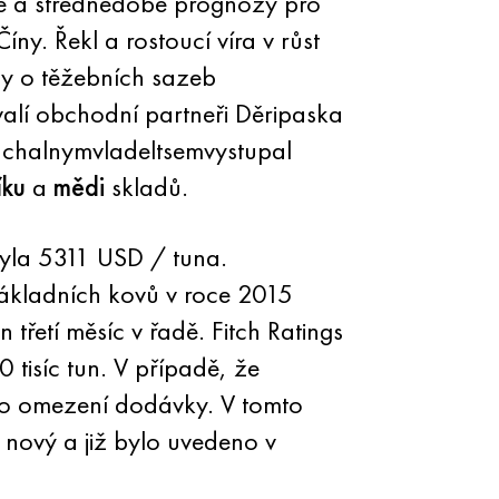
bé a střednědobé prognózy pro
íny. Řekl a rostoucí víra v růst
dy o těžebních sazeb
valí obchodní partneři Děripaska
nachalnymvladeltsemvystupal
íku
a
mědi
skladů.
yla 5311 USD / tuna.
základních kovů v roce 2015
 třetí měsíc v řadě. Fitch Ratings
tisíc tun. V případě, že
o omezení dodávky. V tomto
í nový a již bylo uvedeno v