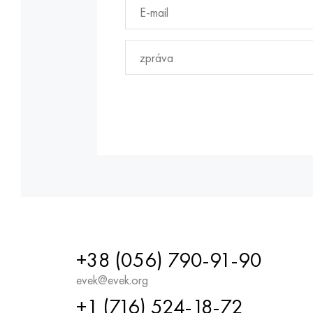
+38 (056) 790-91-90
evek@evek.org
+1 (716) 524-18-72