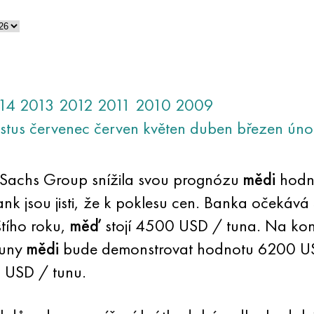
14
2013
2012
2011
2010
2009
stus
červenec
červen
květen
duben
březen
úno
Sachs Group snížila svou prognózu
mědi
hodno
bank jsou jisti, že k poklesu cen. Banka oček
štího roku,
měď
stojí 4500 USD / tuna. Na kon
tuny
mědi
bude demonstrovat hodnotu 6200 USD
 USD / tunu.