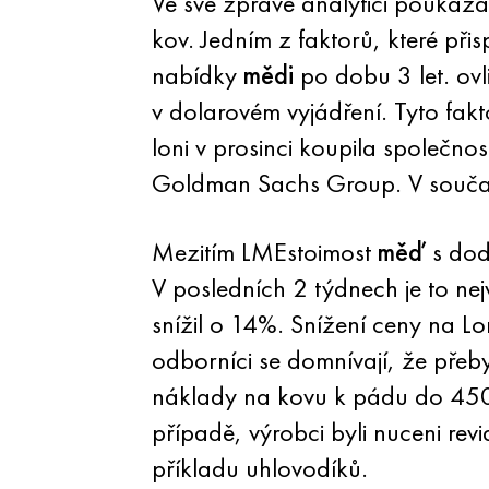
Ve své zprávě analytici poukáz
kov. Jedním z faktorů, které přis
nabídky
mědi
po dobu 3 let. ovl
v dolarovém vyjádření. Tyto fak
loni v prosinci koupila společn
Goldman Sachs Group. V současn
Mezitím LMEstoimost
měď
s dod
V posledních 2 týdnech je to ne
snížil o 14%. Snížení ceny na 
odborníci se domnívají, že přeb
náklady na kovu k pádu do 450
případě, výrobci byli nuceni rev
příkladu uhlovodíků.