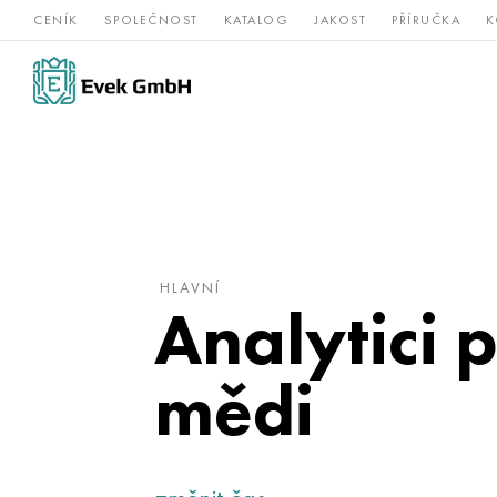
CENÍK
SPOLEČNOST
KATALOG
JAKOST
PŘÍRUČKA
K
Slitiny
nerezová
Vz
Titan
niklu
ocel
žá
HLAVNÍ
Analytici 
mědi