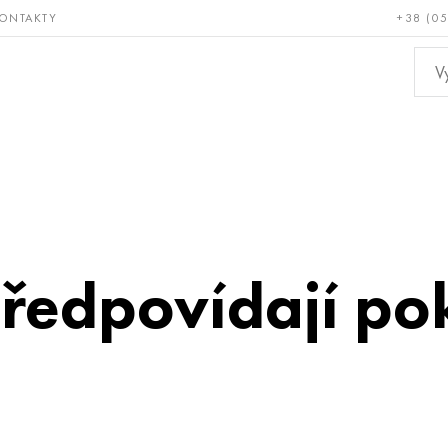
ONTAKTY
+38 (0
ácné a
Bronz, měď,
Ne
ruvzdorné
mosaz
kov
předpovídají po