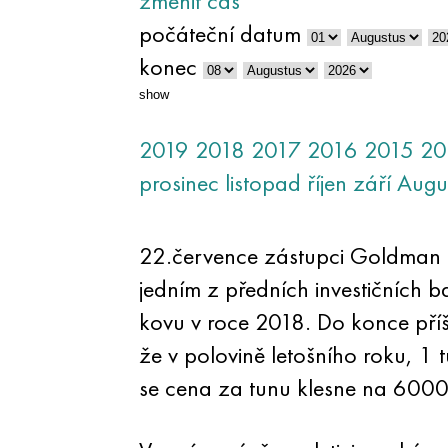
změnit čas
počáteční datum
konec
show
2019
2018
2017
2016
2015
20
prosinec
listopad
říjen
září
Augu
22.července zástupci Goldman 
jedním z předních investičních 
kovu v roce 2018. Do konce pří
že v polovině letošního roku, 1 
se cena za tunu klesne na 6000