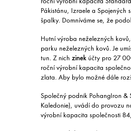
roční výrobní kapacita Standar
Pákistánu, Izraele a Spojených 
špalky. Domníváme se, že podo
Hutní výroba neželezných kovů, 
parku neželezných kovů. Je umí
tun. Z nich
zinek
účty pro 27 0
roční výrobní kapacita společno
zlata. Aby bylo možné dále rozš
Společný podnik PohangIron & S
Kaledonie), uvádí do provozu n
výrobní kapacita společnosti 84