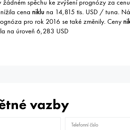
ou v žádném spěchu ke zvýšení prognózy za ce
nížila cena
niklu
na 14,815 tis. USD / tuna. N
Prognóza pro rok 2016 se také změnily. Ceny
ni
sla na úroveň 6,283 USD
ětné vazby