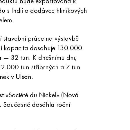
roduktů bude exportována k
u s Indií o dodávce hliníkových
elem.
í stavební práce na výstavbě
bní kapacita dosahuje 130.000
 — 32 tun. K dnešnímu dni,
2.000 tun stříbrných a 7 tun
mek v Ulsan.
t «Société du Nickel» (Nová
e. Současně dosáhla roční