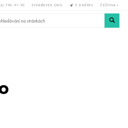
56) 790-91-90
EVEK@EVEK.ORG
V DNĚPRU
ČEŠTINA
železné
Legovaná
Sítě a
y
ocel
spoje
po