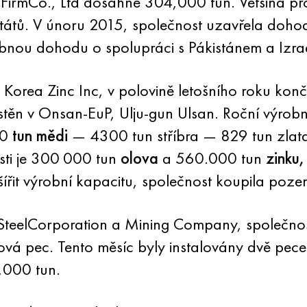
dFirmCo., Ltd dosáhne 304,000 tun. Většina p
států. V únoru 2015, společnost uzavřela dohod
bnou dohodu o spolupráci s Pákistánem a Izra
Korea Zinc Inc, v polovině letošního roku konč
stěn v Onsan-EuP, Ulju-gun Ulsan. Roční výro
00
tun mědi
— 4300 tun stříbra — 829 tun zlata
sti je 300 000 tun
olova
a 560.000 tun
zinku,
ířit výrobní kapacitu, společnost koupila poze
teelCorporation a Mining Company, společnos
ová pec. Tento měsíc byly instalovány dvě pec
,000 tun.