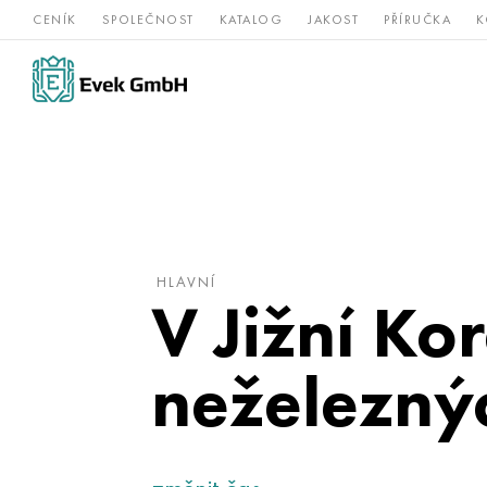
CENÍK
SPOLEČNOST
KATALOG
JAKOST
PŘÍRUČKA
K
Slitiny
nerezová
Vz
Titan
niklu
ocel
žá
HLAVNÍ
V Jižní Ko
neželezný