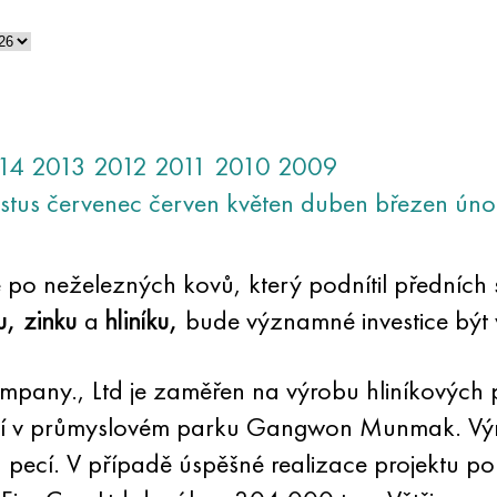
14
2013
2012
2011
2010
2009
stus
červenec
červen
květen
duben
březen
úno
e po neželezných kovů, který podnítil předních 
u, zinku
a
hliníku,
bude významné investice být 
pany., Ltd je zaměřen na výrobu hliníkových 
ází v průmyslovém parku Gangwon Munmak. Výr
n pecí. V případě úspěšné realizace projektu p