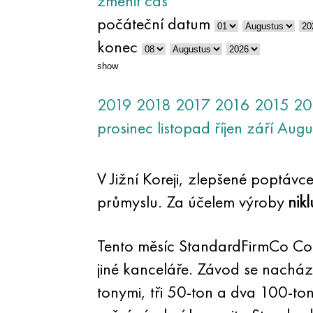
změnit čas
počáteční datum
konec
show
2019
2018
2017
2016
2015
20
prosinec
listopad
říjen
září
Augu
V Jižní Koreji, zlepšené poptávc
průmyslu. Za účelem výroby
nikl
Tento měsíc StandardFirmCo Com
jiné kanceláře. Závod se nach
tonymi, tři 50-ton a dva 100-to