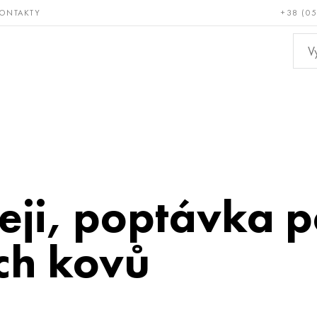
ONTAKTY
+38 (0
ácné a
Bronz, měď,
Ne
ruvzdorné
mosaz
kov
reji, poptávka 
ch kovů