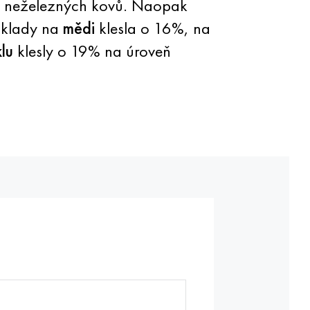
nu neželezných kovů. Naopak
áklady na
mědi
klesla o 16%, na
klu
klesly o 19% na úroveň