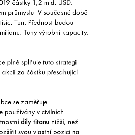
2019 částky 1,2 mld. USD.
ckém průmyslu. V současné době
tisíc. Tun. Přednost budou
milionu. Tuny výrobní kapacity.
plně splňuje tuto strategii
akcií za částku přesahující
obce se zaměřuje
ce používány v civilních
tnostní
díly titanu
nižší, než
šířit svou vlastní pozici na