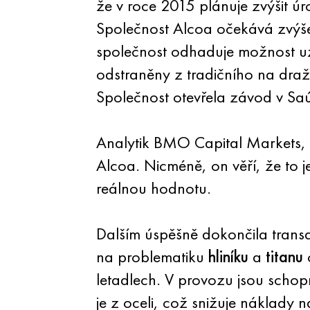
že v roce 2015 plánuje zvýšit 
Společnost Alcoa očekává zvýšen
společnost odhaduje možnost uza
odstraněny z tradičního na draž
Společnost otevřela závod v Saú
Analytik BMO Capital Markets, Da
Alcoa. Nicméně, on věří, že to j
reálnou hodnotu.
Dalším úspěšně dokončila transa
na problematiku
hliníku
a
titanu
o
letadlech. V provozu jsou scho
je z oceli, což snižuje náklady 