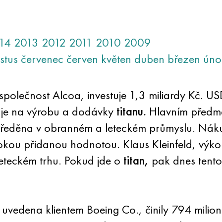
14
2013
2012
2011
2010
2009
stus
červenec
červen
květen
duben
březen
úno
olečnost Alcoa, investuje 1,3 miliardy Kč. US
uje na výrobu a dodávky
titanu.
Hlavním předmět
tředěna v obranném a leteckém průmyslu. Nák
sokou přidanou hodnotou. Klaus Kleinfeld, výkon
 leteckém trhu. Pokud jde o
titan,
pak dnes tento 
je uvedena klientem Boeing Co., činily 794 mili