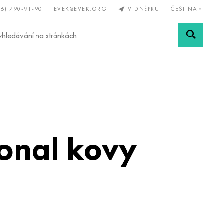
56) 790-91-90
EVEK@EVEK.ORG
V DNĚPRU
ČEŠTINA
železné
Legovaná
Sítě a
y
ocel
spoje
ional kovy