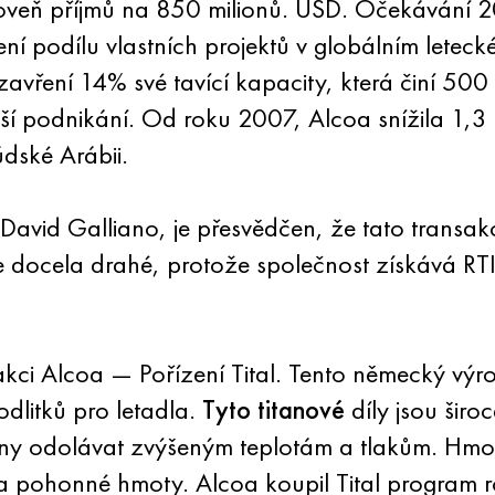
úroveň příjmů na 850 milionů. USD. Očekávání 
í podílu vlastních projektů v globálním lete
vření 14% své tavící kapacity, která činí 500 
ší podnikání. Od roku 2007, Alcoa snížila 1,3 
dské Arábii.
vid Galliano, je přesvědčen, že tato transakce 
e docela drahé, protože společnost získává RTI 
kci Alcoa — Pořízení Tital. Tento německý výr
dlitků pro letadla.
Tyto titanové
díly jsou širo
pny odolávat zvýšeným teplotám a tlakům. Hmo
na pohonné hmoty. Alcoa koupil Tital program roz