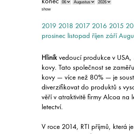
konec
show
2019
2018
2017
2016
2015
20
prosinec
listopad
říjen
září
Augu
Hliník
vedoucí produkce v USA, sp
kovy. Tato společnost se zaměř
kovy — více než 80% — je sous
diverzifikovat do produktů s vy
věří v atraktivitě firmy Alcoa na
letectví.
V roce 2014, RTI příjmů, která 