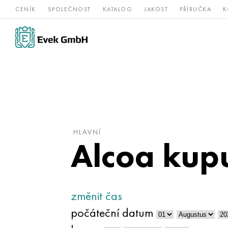
CENÍK
SPOLEČNOST
KATALOG
JAKOST
PŘÍRUČKA
K
Slitiny
nerezová
Vz
Titan
niklu
ocel
žá
HLAVNÍ
Alcoa kupu
změnit čas
počáteční datum