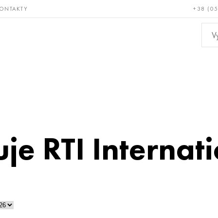
ONTAKTY
+38 (0
ácné a
Bronz, měď,
Ne
ruvzdorné
mosaz
kov
je RTI Internat