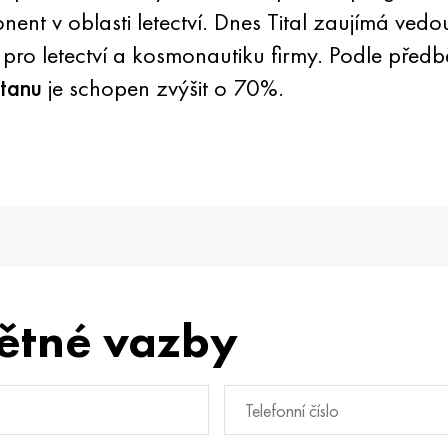
nt v oblasti letectví. Dnes Tital zaujímá vedo
 pro letectví a kosmonautiku firmy. Podle pře
itanu
je schopen zvýšit o 70%.
ětné vazby