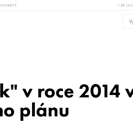
ONTAKTY
+38 (0
ácné a
Bronz, měď,
Ne
ruvzdorné
mosaz
kov
nk" v roce 2014
o plánu