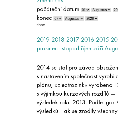
změnit čas
počáteční datum
konec
show
2019
2018
2017
2016
2015
20
prosinec
listopad
říjen
září
Augu
2014 se stal pro závod obsažen
s nastavením společnost vyrobil
plánu, «Electrozink» vyrobeno 
s výjimkou kurzových rozdílů —
výsledek roku 2013. Podle Igor 
výsledků. Tak se zrodily všechn