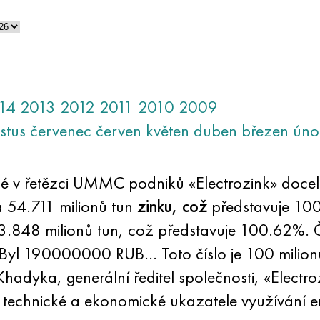
14
2013
2012
2011
2010
2009
stus
červenec
červen
květen
duben
březen
úno
é v řetězci UMMC podniků «Electrozink» docel
a 54.711 milionů tun
zinku, což
představuje 10
13.848 milionů tun, což představuje 100.62%. 
 Byl 190000000 RUB… Toto číslo je 100 milion
Khadyka, generální ředitel společnosti, «Elect
y technické a ekonomické ukazatele využívání e