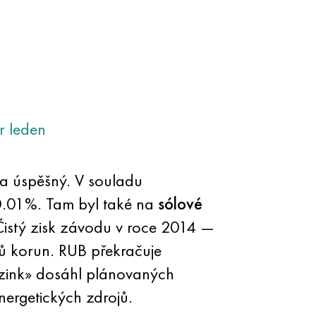
r
leden
a úspěšný. V souladu
0.01%. Tam byl také na
sólové
Čistý zisk závodu v roce 2014 —
ů korun. RUB překračuje
rozink» dosáhl plánovaných
nergetických zdrojů.