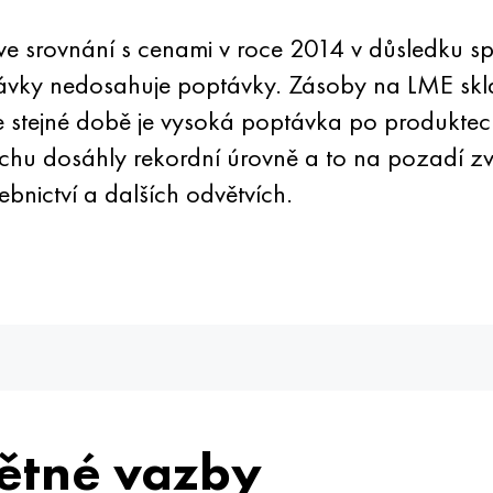
ve srovnání s cenami v roce 2014 v důsledku sp
dávky nedosahuje poptávky. Zásoby na LME skl
Ve stejné době je vysoká poptávka po produkte
hu dosáhly rekordní úrovně a to na pozadí z
bnictví a dalších odvětvích.
ětné vazby