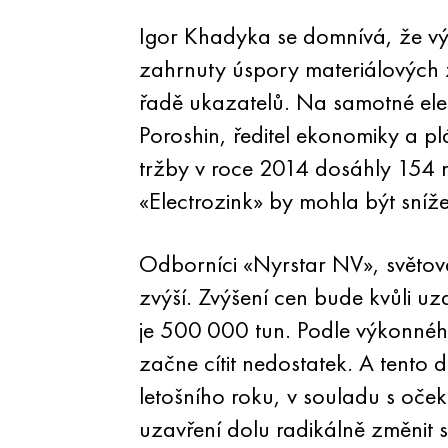
Igor Khadyka se domnívá, že vý
zahrnuty úspory materiálových z
řadě ukazatelů. Na samotné elek
Poroshin, ředitel ekonomiky a p
tržby v roce 2014 dosáhly 154 m
«Electrozink» by mohla být sníž
Odborníci «Nyrstar NV», světov
zvýší. Zvýšení cen bude kvůli uz
je 500 000 tun. Podle výkonného 
začne cítit nedostatek. A tento 
letošního roku, v souladu s oče
uzavření dolu radikálně změnit si