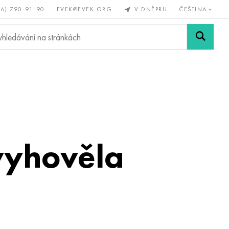
56) 790-91-90
EVEK@EVEK.ORG
V DNĚPRU
ČEŠTINA
železné
Legovaná
Sítě a
y
ocel
spoje
 vyhověla