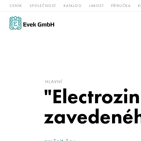
CENÍK
SPOLEČNOST
KATALOG
JAKOST
PŘÍRUČKA
K
Slitiny
nerezová
Vz
Titan
niklu
ocel
žá
HLAVNÍ
"Electrozi
zavedenéh