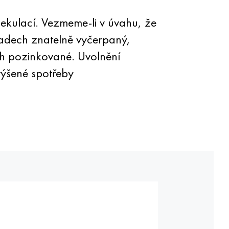
ekulací. Vezmeme-li v úvahu, že
adech znatelně vyčerpaný,
ch pozinkované. Uvolnění
výšené spotřeby