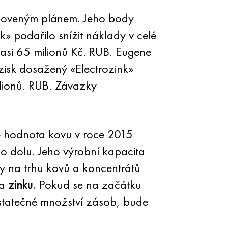
anoveným plánem. Jeho body
» podařilo snížit náklady v celé
 asi 65 milionů Kč. RUB. Eugene
zisk dosažený «Electrozink»
ilionů. RUB. Závazky
 hodnota kovu v roce 2015
ého dolu. Jeho výrobní kapacita
dy na trhu kovů a koncentrátů
na
zinku.
Pokud se na začátku
ostatečné množství zásob, bude