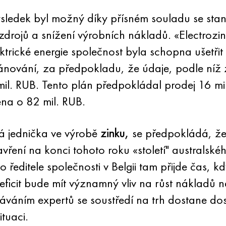
sledek byl možný díky přísném souladu se st
drojů a snížení výrobních nákladů. «Electrozink
trické energie společnost byla schopna ušetřit
lánování, za předpokladu, že údaje, podle níž 
il. RUB. Tento plán předpokládal prodej 16 m
ena o 82 mil. RUB.
á jednička ve výrobě
zinku,
se předpokládá, že
avření na konci tohoto roku «století" australsk
ředitele společnosti v Belgii tam přijde čas, k
deficit bude mít významný vliv na růst nákladů 
káváním expertů se soustředí na trh dostane d
tuaci.