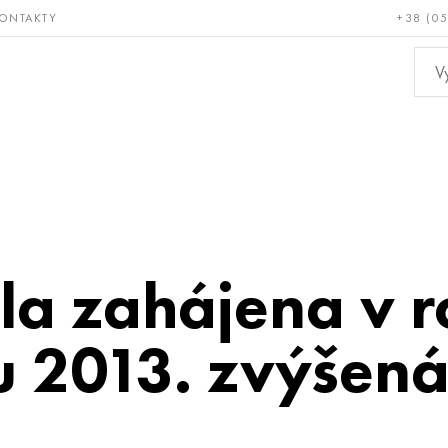
ONTAKTY
+38 (0
ácné a
Bronz, měď,
Ne
ruvzdorné
mosaz
kov
a zahájena v r
u 2013. zvýšen