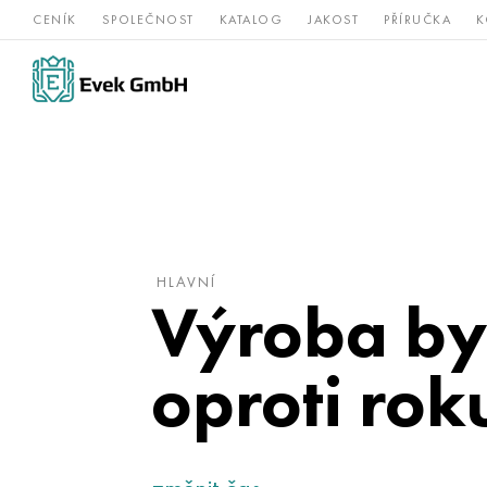
CENÍK
SPOLEČNOST
KATALOG
JAKOST
PŘÍRUČKA
K
Slitiny
nerezová
Vz
Titan
niklu
ocel
žá
HLAVNÍ
Výroba byl
oproti rok