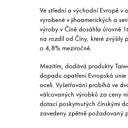
Ve střední a východní Evropě v 
vyrobené v jihoamerických a se
výroby v Číně dosáhla úrovně 1
na rozdíl od Číny, které zvýšily
o 4,8% meziročně.
Mezitím, dodává produkty Tai
dopadu opatření Evropská unie d
oceli. Vyšetřování probíhá ve dv
válcovaných výrobků za ceny niž
dotací poskytnutých čínskými do
zavedeny zpětně požadovaný p