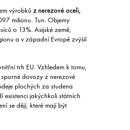
bjem výrobků
z nerezové oceli,
097 milionu. Tun. Objemy
síců o 13%. Asijské země,
egionu a v západní Evropě zvýšil
nitřní trh EU. Vzhledem k tomu,
ní sporné dovozy z nerezové
prodeje plochých za studena
existenci jakýchkoli státních
 se dějí, které mají být