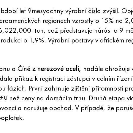
období let 9mesyachny výrobní čísla zvýšil. O
veroamerických regionech vzrostly o 15% na 2,
6,022,000. tun, což představuje nárůst o 9 mě
 produkci o 1,9%. Výrobní postavy v africkém r
wanu a Číně
z nerezové oceli,
nadále ohrožuje v
ala příkaz k registraci zástupci v celním říze
ou fázích. První zahrnuje zjištění přítomnosti 
ší než ceny na domácím trhu. Druhá etapa vidí 
vozci a narušuje obchod. V případě, že porušení
oplatek.