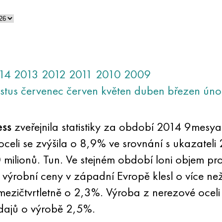
14
2013
2012
2011
2010
2009
stus
červenec
červen
květen
duben
březen
úno
ess
zveřejnila statistiky za období 2014 9mesya
celi se zvýšila o 8,9% ve srovnání s ukazatel
milionů. Tun. Ve stejném období loni objem pr
4, výrobní ceny v západní Evropě klesl o více n
ezičtvrtletně o 2,3%. Výroba z nerezové oceli 
dajů o výrobě 2,5%.