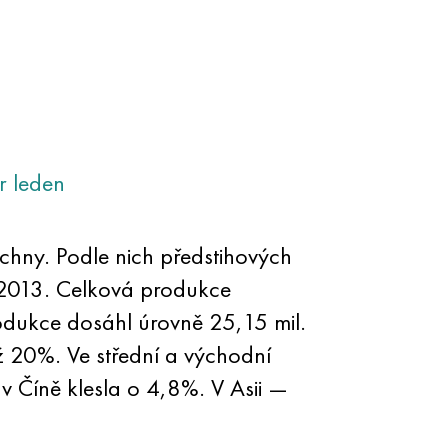
r
leden
chny. Podle nich předstihových
i 2013. Celková produkce
odukce dosáhl úrovně 25,15 mil.
ež 20%. Ve střední a východní
v Číně klesla o 4,8%. V Asii —