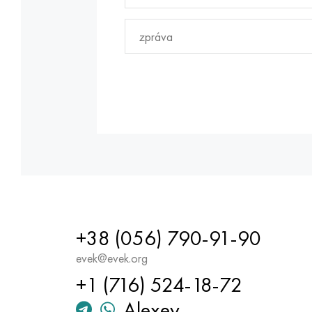
+38 (056) 790-91-90
evek@evek.org
+1 (716) 524-18-72
Alexey