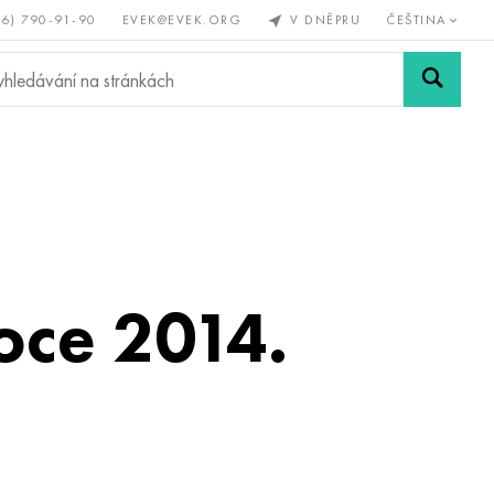
56) 790-91-90
EVEK@EVEK.ORG
V DNĚPRU
ČEŠTINA
železné
Legovaná
Sítě a
y
ocel
spoje
oce 2014.
á