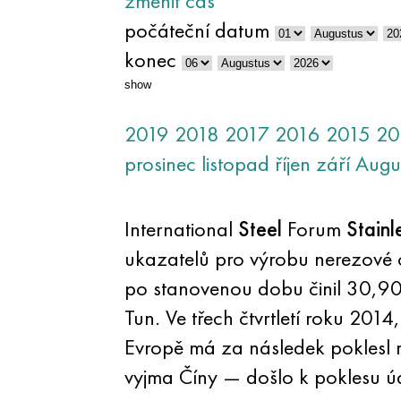
změnit čas
počáteční datum
konec
show
2019
2018
2017
2016
2015
20
prosinec
listopad
říjen
září
Augu
International
Steel
Forum
Stainl
ukazatelů pro výrobu nerezové o
po stanovenou dobu činil 30,90 
Tun. Ve třech čtvrtletí roku 201
Evropě má za následek poklesl m
vyjma Číny — došlo k poklesu ú