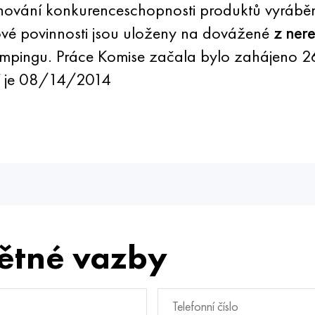
chování konkurenceschopnosti produktů vyrábě
vé povinnosti jsou uloženy na dovážené
z nere
 dumpingu. Práce Komise začala bylo zahájeno 
ací je 08/14/2014
ětné vazby