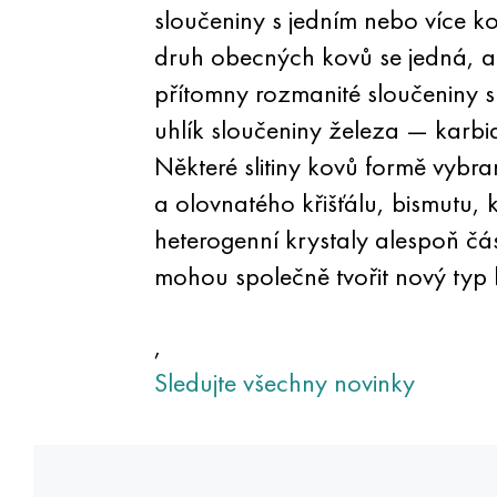
sloučeniny s jedním nebo více k
druh obecných kovů se jedná, a
přítomny rozmanité sloučeniny s
uhlík sloučeniny železa — karbid
Některé slitiny kovů formě vybra
a olovnatého křišťálu, bismutu, 
heterogenní krystaly alespoň čá
mohou společně tvořit nový typ k
,
Sledujte všechny novinky