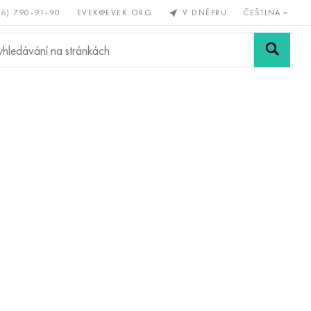
56) 790-91-90
EVEK@EVEK.ORG
V DNĚPRU
ČEŠTINA
železné
Legovaná
Sítě a
y
ocel
spoje