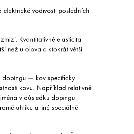
a elektrické vodivosti posledních
mizí. Kvantitativně elasticita
í než u olova a stokrát větší
n — dopingu — kov specificky
tnosti kovu. Například relativně
ejména v důsledku dopingu
romě uhlíku a jiné speciálně