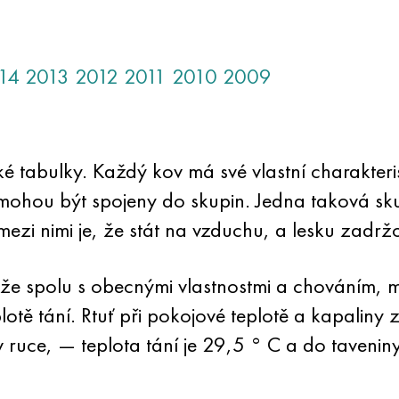
14
2013
2012
2011
2010
2009
é tabulky. Každý kov má své vlastní charakteri
ohou být spojeny do skupin. Jedna taková skup
 mezi nimi je, že stát na vzduchu, a lesku zadrž
 že spolu s obecnými vlastnostmi a chováním, ma
eplotě tání. Rtuť při pokojové teplotě a kapali
 v ruce, — teplota tání je 29,5 ° C a do taveni