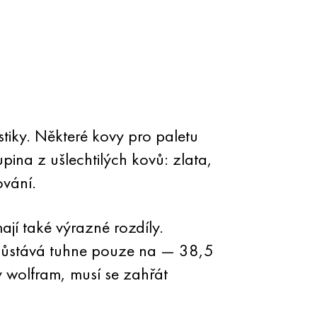
stiky. Některé kovy pro paletu
ina z ušlechtilých kovů: zlata,
ování.
jí také výrazné rozdíly.
ny zůstává tuhne pouze na — 38,5
ny wolfram, musí se zahřát