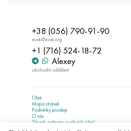
+38 (056) 790-91-90
evek@evek.org
+1 (716) 524-18-72
Alexey
obchodní oddělení
Otisk
Mapa stránek
Podmínky prodeje
O nás
Zásady ochrany osobních údajů
Current metal prices