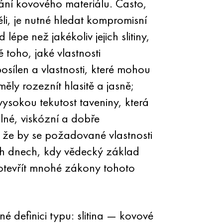
ání kovového materiálu. Často,
li, je nutné hledat kompromisní
épe než jakékoliv jejich slitiny,
 toho, jaké vlastnosti
posílen a vlastnosti, které mohou
ly rozeznít hlasitě a jasně;
ysokou tekutost taveniny, která
ilné, viskózní a dobře
, že by se požadované vlastnosti
ěch dnech, kdy vědecký základ
otevřít mnohé zákony tohoto
né definici typu: slitina — kovové