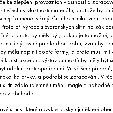
e ke zlepšení provozních vlastností a zpracov
t všechny vlastnosti materiálu, protože by chtě
lnější a méně tvárný. Čistého hliníku vede proud l
 Proto při výrobě slévárenských slitin na základě
ůležité, a proto by měly být, pokud je to možné, 
 musí být ostré po dlouhou dobu; zvon by se mě
by měla naplnit dobře formy, a proto musí mít v
lové konstrukce pro výstavbu mostů by měly být s
t odolné proti opotřebení. Ve většině případů
několika prvky, a podrobí se zpracování. V t
 slitin zdálo tajemné umění, magie a náhodně 
ebo v obchodě.
vé slitiny, které obvykle poskytují některé obec