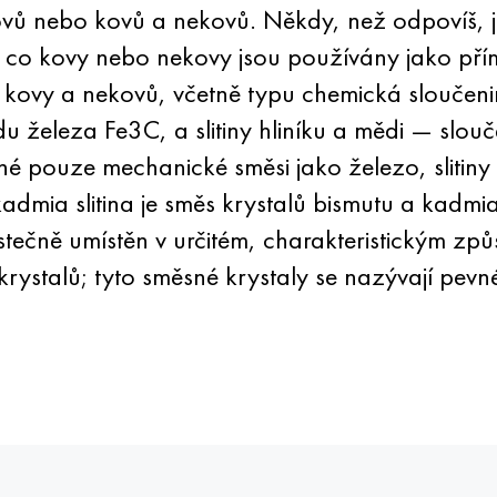
ovů nebo kovů a nekovů. Někdy, než odpovíš, j
 co kovy nebo nekovy jsou používány jako přím
 kovy a nekovů, včetně typu chemická sloučeni
u železa Fe3C, a slitiny hliníku a mědi — slou
né pouze mechanické směsi jako železo, slitiny
kadmia slitina je směs krystalů bismutu a kadmi
stečně umístěn v určitém, charakteristickým z
rystalů; tyto směsné krystaly se nazývají pevn