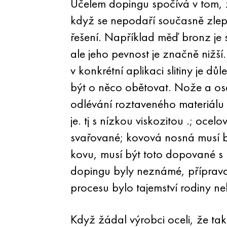
Účelem dopingu spočívá v tom, ž
když se nepodaří současně zlepši
řešení. Například měď bronz je si
ale jeho pevnost je značně nižší.
v konkrétní aplikaci slitiny je d
být o něco obětovat. Nože a osa
odlévání roztaveného materiálu 
je. tj s nízkou viskozitou .; oce
svařované; kovová nosná musí bý
kovu, musí být toto dopované s 
dopingu byly neznámé, příprava
procesu bylo tajemství rodiny n
Když žádal výrobci oceli, že tako