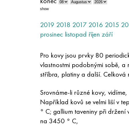
konec
show
2019
2018
2017
2016
2015
20
prosinec
listopad
říjen
září
Pro kovy jsou prvky 80 periodick
vlastnostmi podobnými sobě, a m
stříbra, platiny a další. Celková
Srovnáme-li různé kovy, vidíme,
Například kovů se velmi liší v t
° C; gallium taveniny při držení
na 3450 ° C,