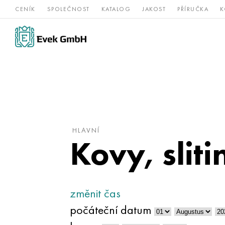
CENÍK
SPOLEČNOST
KATALOG
JAKOST
PŘÍRUČKA
K
Slitiny
nerezová
Vz
Titan
niklu
ocel
žá
HLAVNÍ
Kovy, sliti
změnit čas
počáteční datum