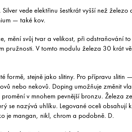
 Silver vede elektřinu šestkrát vyšší než železo 
anium — také kov.
 mění svůj tvar a velikost, při odstraňování to z
 pružnosti. V tomto modulu železa 30 krát větš
té formě, stejně jako slitiny. Pro přípravu sliti
kovů nebo nekovů. Doping umožňuje změnit vlas
se promění v mnohem pevnější bronzu. Železa z
terý se nazývá uhlíku. Legované oceli obsahují k
ko je mangan, nikl, chrom a podobně. D.