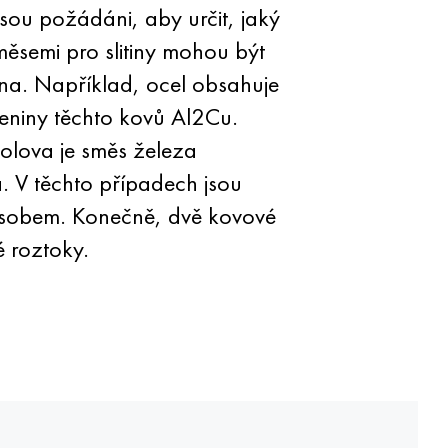
sou požádáni, aby určit, jaký
ěsemi pro slitiny mohou být
na. Například, ocel obsahuje
čeniny těchto kovů Al2Cu.
 olova je směs železa
a. V těchto případech jsou
působem. Konečně, dvě kovové
é roztoky.