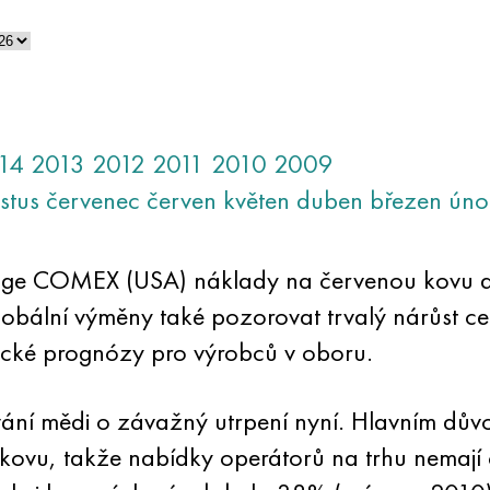
14
2013
2012
2011
2010
2009
stus
červenec
červen
květen
duben
březen
úno
nge COMEX (USA) náklady na červenou kovu do
lobální výměny také pozorovat trvalý nárůst c
tické prognózy pro výrobců v oboru.
vání mědi o závažný utrpení nyní. Hlavním dův
kovu, takže nabídky operátorů na trhu nemají ča