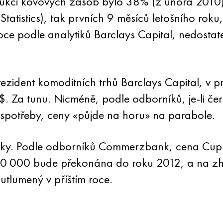
ukci kovových zásob bylo 38% (z února 2010)
tistics), tak prvních 9 měsíců letošního roku
ím roce podle analytiků Barclays Capital, nedos
ident komoditních trhů Barclays Capital, v prv
 Za tunu. Nicméně, podle odborníků, je-li če
spotřeby, ceny «půjde na horu» na parabole.
alytiky. Podle odborníků Commerzbank, cena C
10 000 bude překonána do roku 2012, a na zhor
utlumený v příštím roce.