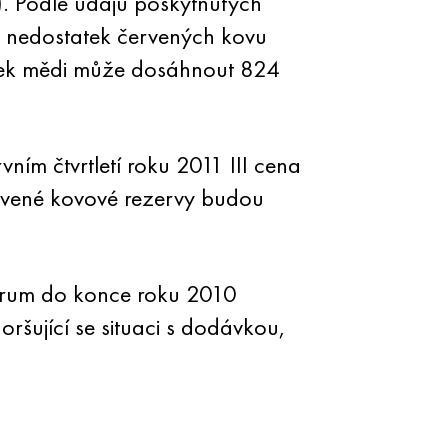
. Podle údajů poskytnutých
, nedostatek červených kovu
tatek mědi může dosáhnout 824
ním čtvrtletí roku 2011 III cena
rvené kovové rezervy budou
uprum do konce roku 2010
šující se situaci s dodávkou,