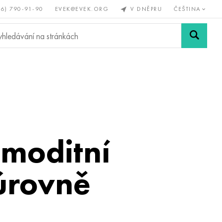
56) 790-91-90
EVEK@EVEK.ORG
V DNĚPRU
ČEŠTINA
železné
Legovaná
Sítě a
y
ocel
spoje
omoditní
úrovně