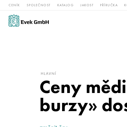
CENÍK
SPOLEČNOST
KATALOG
JAKOST
PŘÍRUČKA
K
Slitiny
nerezová
Vz
Titan
niklu
ocel
žá
HLAVNÍ
Ceny mědi 
burzy» do