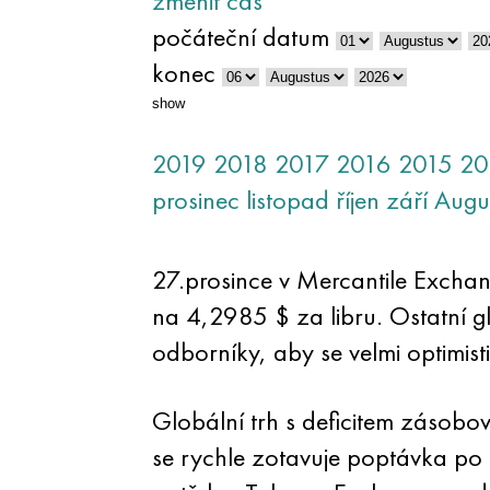
změnit čas
počáteční datum
konec
show
2019
2018
2017
2016
2015
20
prosinec
listopad
říjen
září
Augu
27.prosince v Mercantile Excha
na 4,2985 $ za libru. Ostatní g
odborníky, aby se velmi optimis
Globální trh s deficitem zásobo
se rychle zotavuje poptávka po 