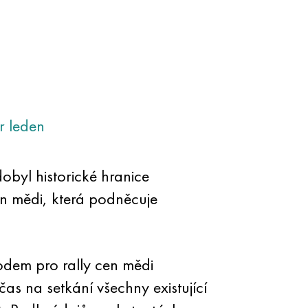
r
leden
byl historické hranice
en mědi, která podněcuje
odem pro rally cen mědi
s na setkání všechny existující