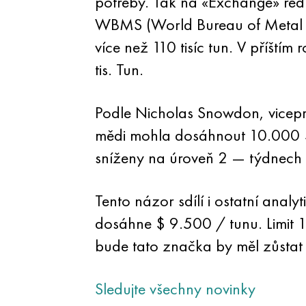
potřeby. Tak na «Exchange» red
WBMS (World Bureau of Metal Sta
více než 110 tisíc tun. V příšt
tis. Tun.
Podle Nicholas Snowdon, viceprez
mědi mohla dosáhnout 10.000 $.
sníženy na úroveň 2 — týdnech 
Tento názor sdílí i ostatní an
dosáhne $ 9.500 / tunu. Limit 
bude tato značka by měl zůstat 
Sledujte všechny novinky