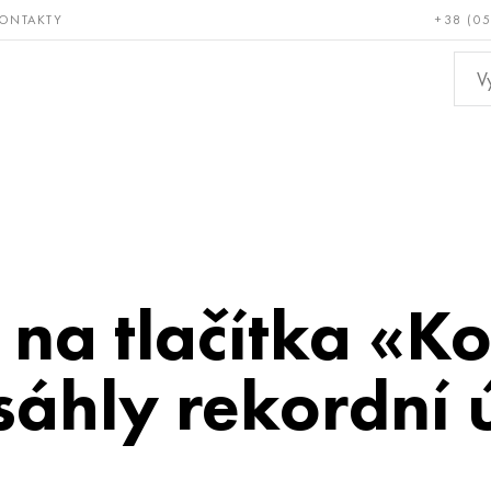
ONTAKTY
+38 (0
ácné a
Bronz, měď,
Ne
ruvzdorné
mosaz
kov
na tlačítka «K
sáhly rekordní 