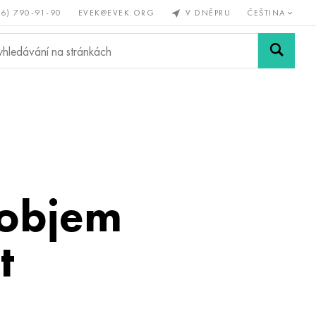
56) 790-91-90
EVEK@EVEK.ORG
V DNĚPRU
ČEŠTINA
železné
Legovaná
Sítě a
y
ocel
spoje
 objem
t