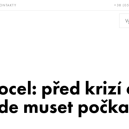
ONTAKTY
+38 (0
ácné a
Bronz, měď,
Ne
ruvzdorné
mosaz
kov
cel: před krizí
de muset počka