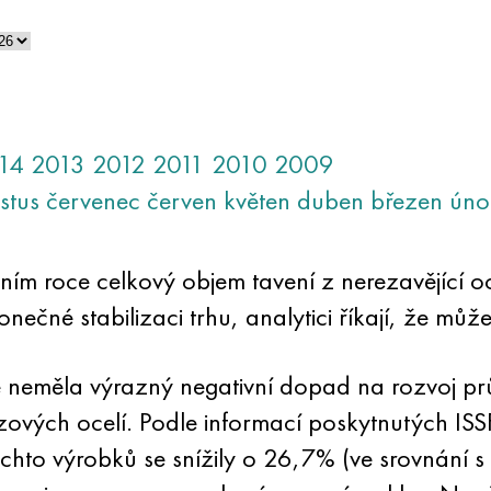
14
2013
2012
2011
2010
2009
stus
červenec
červen
květen
duben
březen
úno
ním roce celkový objem tavení z nerezavějící oce
onečné stabilizaci trhu, analytici říkají, že může 
 neměla výrazný negativní dopad na rozvoj prů
zových ocelí. Podle informací poskytnutých ISSF
chto výrobků se snížily o 26,7% (ve srovnání s ú