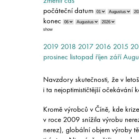
změnit čas
počáteční datum
konec
show
2019
2018
2017
2016
2015
20
prosinec
listopad
říjen
září
Augu
Navzdory skutečnosti, že v letoš
i ta nejoptimističtější očekávání k
Kromě výrobců v Číně, kde krize
v roce 2009 snížila výrobu nere
nerez), globální objem výroby tě