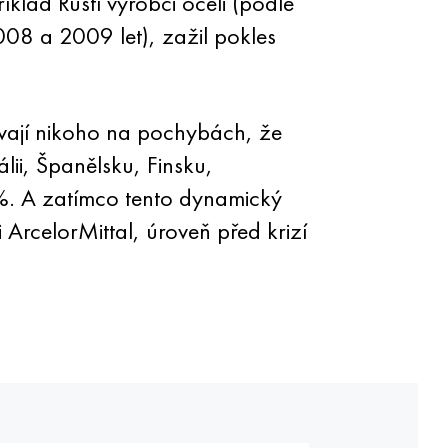
lad Ruští výrobci oceli (podle
008 a 2009 let), zažil pokles
ávají nikoho na pochybách, že
álii, Španělsku, Finsku,
0%. A zatímco tento dynamický
ArcelorMittal, úroveň před krizí