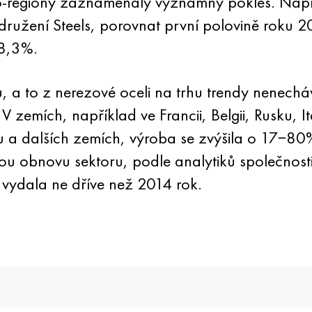
ro-regiony zaznamenaly významný pokles. Napřík
družení Steels, porovnat první polovině roku 2
48,3%.
u, a to z nerezové oceli na trhu trendy nenech
 V zemích, například ve Francii, Belgii, Rusku, It
ku a dalších zemích, výroba se zvýšila o 17−8
ou obnovu sektoru, podle analytiků společnosti 
t vydala ne dříve než 2014 rok.