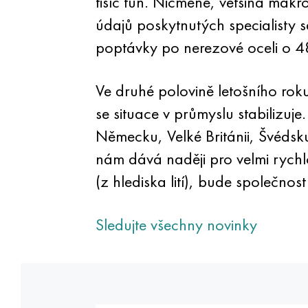
tisíc tun. Nicméně, většina mak
údajů poskytnutých specialisty s
poptávky po nerezové oceli o 
Ve druhé polovině letošního rok
se situace v průmyslu stabilizuje.
Německu, Velké Británii, Švéds
nám dává naději pro velmi rychl
(z hlediska lití), bude společnos
Sledujte všechny novinky