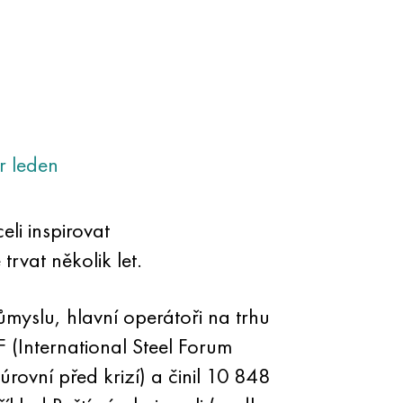
r
leden
li inspirovat
trvat několik let.
myslu, hlavní operátoři na trhu
 (International Steel Forum
rovní před krizí) a činil 10 848