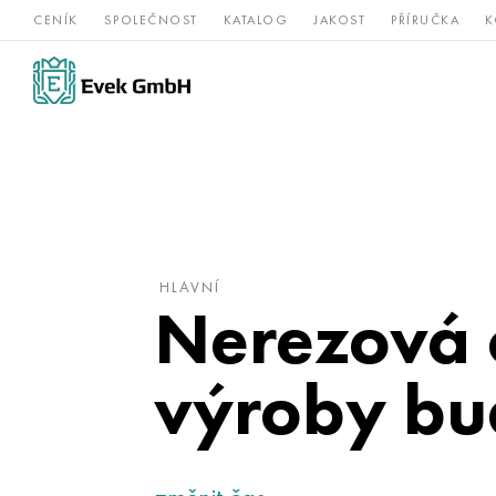
CENÍK
SPOLEČNOST
KATALOG
JAKOST
PŘÍRUČKA
K
Slitiny
nerezová
Vz
Titan
niklu
ocel
žá
HLAVNÍ
Nerezová o
výroby bu