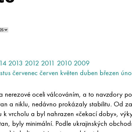
14
2013
2012
2011
2010
2009
stus
červenec
červen
květen
duben
březen
úno
u a nerezové oceli válcováním, a to navzdory 
itan a niklu, nedávno prokázaly stabilitu. Od z
 k vrcholu a byl nahrazen «čekací doby», výky
itan, byly minimální. Podle ukrajinských obcho