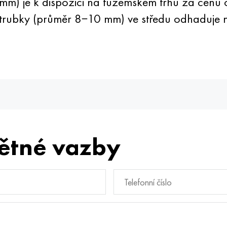
) je k dispozici na tuzemském trhu za cenu
rubky (průměr 8−10 mm) ve středu odhaduje na
ětné vazby