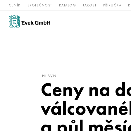
CENÍK
SPOLEČNOST
KATALOG
JAKOST
PŘÍRUČKA
K
Slitiny
nerezová
Vz
Titan
niklu
ocel
žá
HLAVNÍ
Ceny na d
válcovanéh
a půl měsí