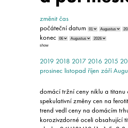
změnit čas
počáteční datum
konec
show
2019
2018
2017
2016
2015
20
prosinec
listopad
říjen
září
Augu
domácí tržní ceny niklu a titan
spekulativní změny cen na ferot
trend vedl ceny na domácím trhu
korozivzdorné oceli obsahující t