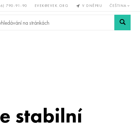
56) 790-91-90
EVEK@EVEK.ORG
V DNĚPRU
ČEŠTINA
železné
Legovaná
Sítě a
y
ocel
spoje
e stabilní