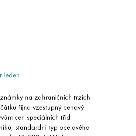
r
leden
poznámky na zahraničních trzích
ačátku října vzestupný cenový
vům cen speciálních tříd
dníků, standardní typ ocelového