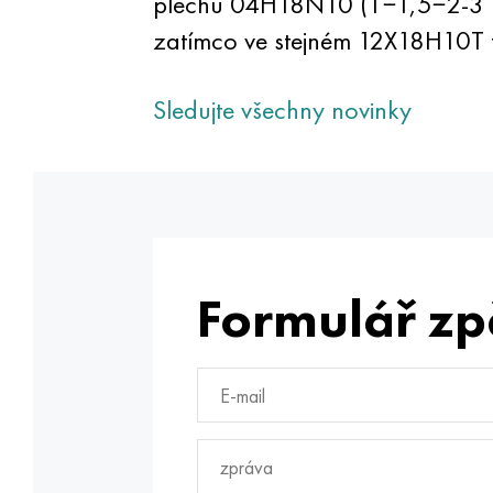
plechu 04H18N10 (1−1,5−2-3 mm
zatímco ve stejném 12X18H10T t
Sledujte všechny novinky
Formulář zp