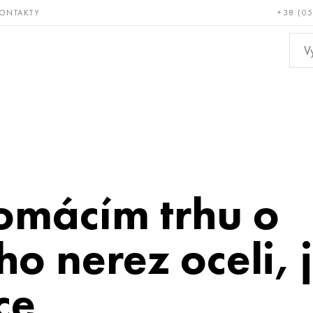
ONTAKTY
+38 (0
ácné a
Bronz, měď,
Ne
ruvzdorné
mosaz
kov
omácím trhu o
o nerez oceli, j
ce