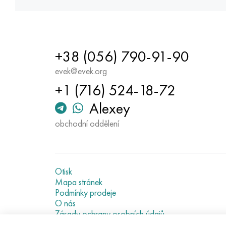
+38 (056) 790-91-90
evek@evek.org
+1 (716) 524-18-72
Alexey
obchodní oddělení
Otisk
Mapa stránek
Podmínky prodeje
O nás
Zásady ochrany osobních údajů
Current metal prices