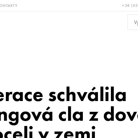
ONTAKTY
+38 (0
ácné a
Bronz, měď,
Ne
ruvzdorné
mosaz
kov
race schválila
ngová cla z dov
celi v zemi