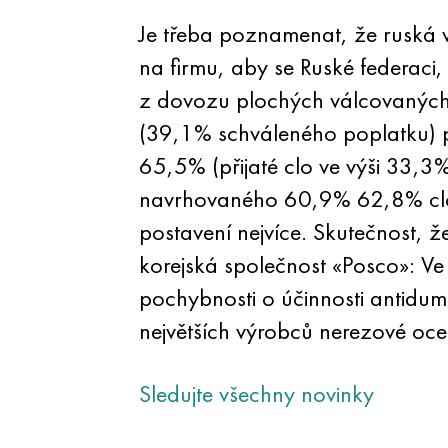
Je třeba poznamenat, že ruská vl
na firmu, aby se Ruské federaci,
z dovozu plochých válcovaných n
(39,1% schváleného poplatku) p
65,5% (přijaté clo ve výši 33,3%
navrhovaného 60,9% 62,8% clo b
postavení nejvíce. Skutečnost, 
korejská společnost «Posco»: V
pochybnosti o účinnosti antidump
největších výrobců nerezové ocel
Sledujte všechny novinky