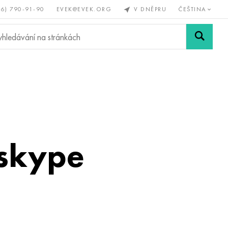
56) 790-91-90
EVEK@EVEK.ORG
V DNĚPRU
ČEŠTINA
železné
Legovaná
Sítě a
y
ocel
spoje
 skype