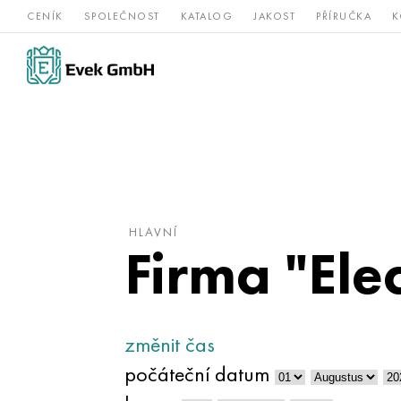
CENÍK
SPOLEČNOST
KATALOG
JAKOST
PŘÍRUČKA
K
Slitiny
nerezová
Vz
Titan
niklu
ocel
žá
HLAVNÍ
Firma "Ele
změnit čas
počáteční datum