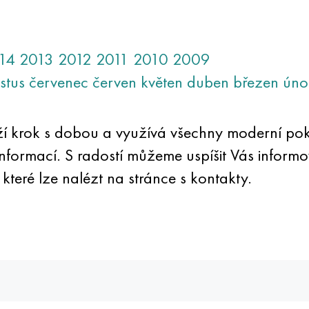
14
2013
2012
2011
2010
2009
stus
červenec
červen
květen
duben
březen
úno
rží krok s dobou a využívá všechny moderní pok
informací. S radostí můžeme uspíšit Vás informov
 které lze nalézt na stránce s kontakty.