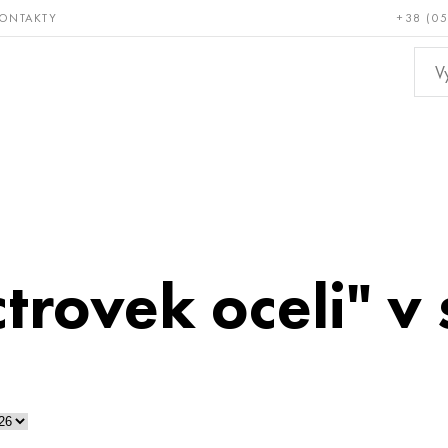
ONTAKTY
+38 (0
ácné a
Bronz, měď,
Ne
ruvzdorné
mosaz
kov
ctrovek oceli" v