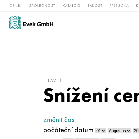
CENÍK
SPOLEČNOST
KATALOG
JAKOST
PŘÍRUČKA
K
Slitiny
nerezová
Vz
Titan
niklu
ocel
žá
HLAVNÍ
Snížení ce
změnit čas
počáteční datum