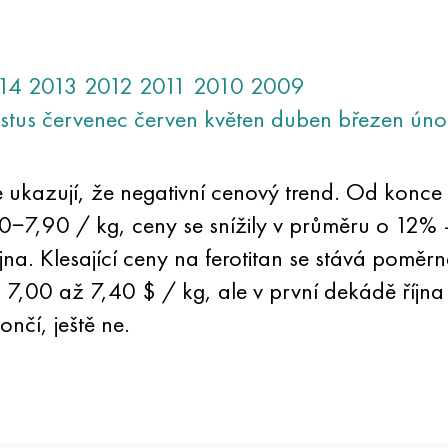
14
2013
2012
2011
2010
2009
stus
červenec
červen
květen
duben
březen
úno
e ukazují, že negativní cenový trend. Od konc
0−7,90 / kg, ceny se snížily v průměru o 12%
 Klesající ceny na ferotitan se stává poměrně 
i 7,00 až 7,40 $ / kg, ale v první dekádě říjn
nčí, ještě ne.