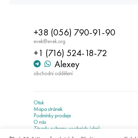
+38 (056) 790-91-90
evek@evek.org
+1 (716) 524-18-72
Alexey
obchodní oddělení
Otisk
Mapa stránek
Podmínky prodeje
O nás
Zásady ochrany osobních údajů
Current metal prices