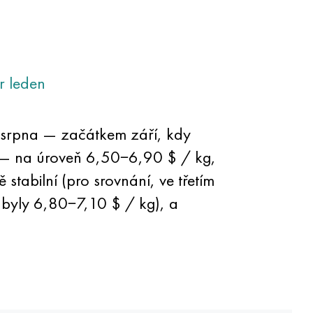
r
leden
e srpna — začátkem září, kdy
 — na úroveň 6,50−6,90 $ / kg,
stabilní (pro srovnání, ve třetím
a byly 6,80−7,10 $ / kg), a