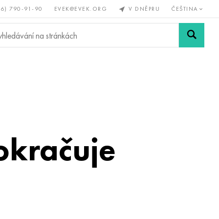
56) 790-91-90
EVEK@EVEK.ORG
V DNĚPRU
ČEŠTINA
železné
Legovaná
Sítě a
y
ocel
spoje
pokračuje