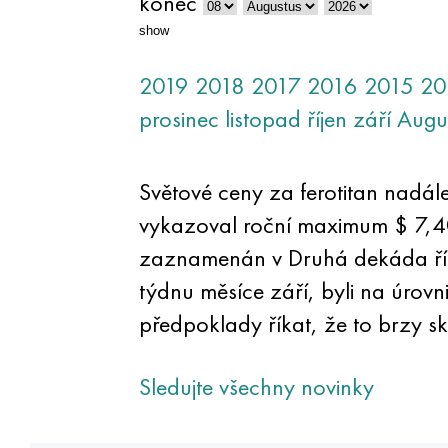
konec
show
2019
2018
2017
2016
2015
20
prosinec
listopad
říjen
září
Augu
Světové ceny za ferotitan nadál
vykazoval roční maximum $ 7,4
zaznamenán v Druhá dekáda října.
týdnu měsíce září, byli na úrovn
předpoklady říkat, že to brzy sko
Sledujte všechny novinky