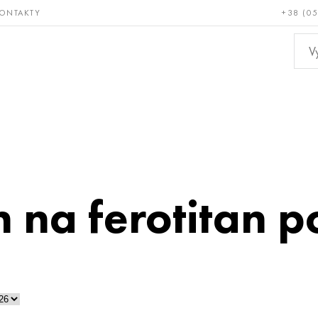
ONTAKTY
+38 (0
ácné a
Bronz, měď,
Ne
ruvzdorné
mosaz
kov
n na ferotitan 