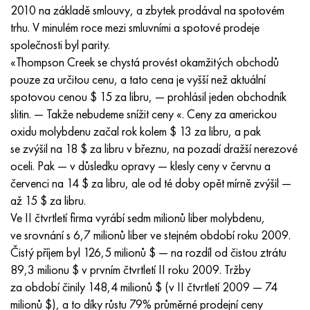
Inconel 686
38 NKD
KhN55MBYu
Potrubí měď-nikl
VT-9
29. třída
1,4903 (X10CrMoVNb9-1)
Aisi 316 - 1,4401
1.4002 - AISI 405
08X17H13M2T
C95500, 2,0970, CuAl9Ni3fe2
Lo62-1, 2,0530, c46400
C36000, 2,0375, CuZn36Pb3
Am4
Válcovaný dural Din, En
15HM, 13CrMo4-5, 15hm
20X2H4A, 20cr2ni4a
5XHM, 54NiCrMoV6, 1,2711
síťované proutí
2010 na základě smlouvy, a zbytek prodával na spotovém
trhu. V minulém roce mezi smluvními a spotové prodeje
Inconel 693
40 KHNM
KhN56MVKYU
BT-14
Ti-6Al-6V-2Sn
1,4910 - AISI 316Ln
Slitina 1,4418
1.4008 - AISI 414
08H17H15M3Т
C95300, CuAl9
Lo70-1, CuZn28Sn1As, c44300
C37700, 2,0380, CuZn39Pb2
Vak4
AlCuMg1, 3,1325
18X11MNFB, X22CrMoV12-1
Nízkolegovaná konstrukční ocel
6XS, 60MnSi4, 6hs
společnosti byl parity.
«Thompson Creek se chystá provést okamžitých obchodů
Inconel 706
Slitina 40HNYU-VI
KhN56MVTYu
VT-16
Ti-6Al-2Sn-4Zr-2Mo
1,4919-aisi 316h
1,4429 - AISI 316Ln
1.4512 - AISI 409
08X18N12B
C62300-CuAl10Fe3
Lo90-1, C41000
C38500, 2,0401, CuZn39Pb3
Vd1, 1105
AlCuMg2, 3,1355
20K, p265gh, st41k
09G2S, 13mn6, 09g2s
9ХВГ, 100MnCrW4
pouze za určitou cenu, a tato cena je vyšší než aktuální
spotovou cenou $ 15 za libru, — prohlásil jeden obchodník
Inconel 718
Slitina 42N, Invar
XN56MBYUD
VT18, VT18U
Ti-6Al-2Sn-4Zr-6Mo
Slitina 1,4922
Slitina 1,4430
08H21H6M2Т
C62400-CuAl11Fe3
Lc40s, CuZn37AI1, C85800
C38010, 2.0402, CuZn40Pb2
Swa5
30X3MF, 31CrMoV9
14G2, 17mn4, p295gh
X6VF, X100CrMoV5-1, 1.2363
slitin. — Takže nebudeme snížit ceny «. Ceny za americkou
oxidu molybdenu začal rok kolem $ 13 za libru, a pak
Inconel 725
slitina
HN 58V
BT20
Ti-8Al-1Mo-1V
Slitina 1,4923
Slitina 1,4432
09x14n19v2br
Nikl hliníkový bronz
LMC58-2, 2,0572, CuZn40Mn2
C35330, CuZn36Pb2As, cw602n
Tepelně odolná relaxační ocel
16 g, 15 g
X12, X210Cr12, 1,2080
se zvýšil na 18 $ za libru v březnu, na pozadí dražší nerezové
oceli. Pak — v důsledku opravy — klesly ceny v červnu a
Inconel 738
42НХТЮ
XN60VMTYUR
VT20-1 sv
Ti-10V-2Fe-3Al
Slitina 286 - 1,4944
Slitina 1,4435
10X11H20T2R
c63000, 2,0966, CuAl10Ni5Fe4
LC59-1-1
Hliníková mosaz
30XM, 25CrMo4, 1,7218
16G2AF, p460n, s420n
X12M, X165CrMoV12, 1.2601
červenci na 14 $ za libru, ale od té doby opět mírně zvýšil —
až 15 $ za libru.
Inconel 792
44NKhTYu
XH60VT
VT20-2 sv
Ti-15V-3Cr-3Sn-3Al
Aisi 347H - 1,4961
Slitina 1,4436
10x11n20t3r
c95500, 2,0975, CuAI10Fe5Ni5
LAZH60-1-1
CuZn37Mn3Al2PbSi, CuZn40Al2, 2,0550
25X1MF, 21CrMoV5-7
17G1S, s355j2g3
Kh12MF, K110, ocel D2
Ve II čtvrtletí firma vyrábí sedm milionů liber molybdenu,
ve srovnání s 6,7 milionů liber ve stejném období roku 2009.
Inconel X 750
Slitina 45N
XH60M
BT22
Alfa-Beta slitiny titanu
Slitina A-286
1.4438 - AISI 317L
10х11н23т3мр
C95800, 2,0975, CuAl10Ni
LK80-3
C68700, CuZn20Al2
25X2M1F, 24CrMoV5-5
17G1S-U, St52-3, s355j0
X12F1, X155CrVMo12-1, Nc11Lv
Čistý příjem byl 126,5 milionů $ — na rozdíl od čistou ztrátu
89,3 milionu $ v prvním čtvrtletí II roku 2009. Tržby
Inconel HX
45 НХТ
XN60YU
BT-23
Slitina niklu a titanu
Potrubí žáruvzdorné Žáruvzdorné
1.4439 - AISI 317LMn
10H14G14N4T
C95520, CuAl11Ni
C86300, CuZn19Al6
35XM, 34CrMo4
35G2, 35s20
rychlé řezání
za období činily 148,4 milionů $ (v II čtvrtletí 2009 — 74
milionů $), a to díky růstu 79% průměrné prodejní ceny