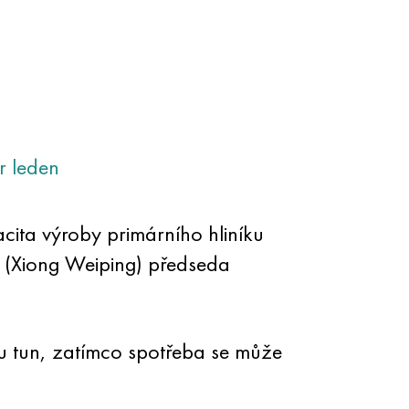
r
leden
ita výroby primárního hliníku
 (Xiong Weiping) předseda
nu tun, zatímco spotřeba se může