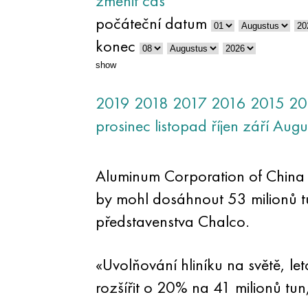
změnit čas
počáteční datum
konec
show
2019
2018
2017
2016
2015
20
prosinec
listopad
říjen
září
Augu
Aluminum Corporation of China (
by mohl dosáhnout 53 milionů t
představenstva Chalco.
«Uvolňování hliníku na světě, l
rozšířit o 20% na 41 milionů tun,