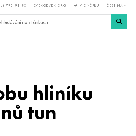
56) 790-91-90
EVEK@EVEK.ORG
V DNĚPRU
ČEŠTINA
železné
Legovaná
Sítě a
y
ocel
spoje
obu hliníku
onů tun