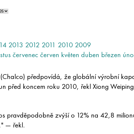
14
2013
2012
2011
2010
2009
stus
červenec
červen
květen
duben
březen
úno
Chalco) předpovídá, že globální výrobní kapac
un před koncem roku 2010, řekl Xiong Weiping
etos pravděpodobně zvýší o 12% na 42,8 milio
" — řekl.