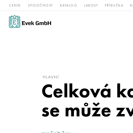
CENÍK
SPOLEČNOST
KATALOG
JAKOST
PŘÍRUČKA
K
Slitiny
nerezová
Vz
Titan
niklu
ocel
žá
HLAVNÍ
Celková ka
se může zv