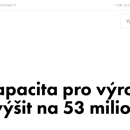
ONTAKTY
+38 (0
ácné a
Bronz, měď,
Ne
ruvzdorné
mosaz
kov
pacita pro výr
ýšit na 53 mili