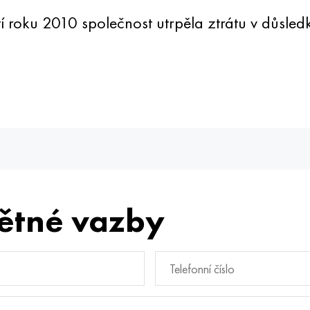
í roku 2010 společnost utrpěla ztrátu v důsled
ětné vazby